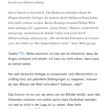
bereits aus Onlinewerbung.
Dieser Anteil ist beachtlich. Und Robinson entkräftet damit die
Klagen deutscher Verleger, die meinen, durch Onlinewerbung könne
kein Geld verdient werden. Burda-Zeitungsvorstand Philipp Welte
hatte unlängst die sogenannte „Lousy Penny“-Debatte wiederbelebt
und gesagt, journalistische Inhalte ließen sich nicht durch
Onlinewerbung refinanzieren. „Die nüchterne Erkenntnis der letzten
zwei, drei Jahre ist: Das klappt definitiv nicht“, hatte Welte gesagt.
Quelle
FTD
. Welte erscheint mir hier wie ein Kleinkind, dass die
Augen schliesst und erklärt: Ich kann es nicht sehen, dann kann
es keiner sehen.
Nur weil deutsche Verleger zu konservativ und offensichtlich zu
unfähig sind, auf geänderte Bedingungen zu reagieren, müssen
wir das Wissen der Welt schmälern? Seltsam, oder?
Das kommt mir so vor, als wenn uns ein Blinder erklärt, auch alle
Sehenden müssten nun stehts durch stete Dunkelheit wandeln,
nur weil er nicht in der Lage ist zu sehen. Aber fette