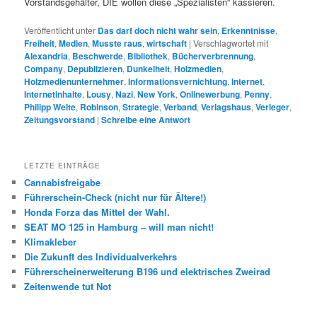
Vorstandsgehälter, DIE wollen diese „Spezialisten“ kassieren.
Veröffentlicht unter
Das darf doch nicht wahr sein
,
Erkenntnisse
,
Freiheit
,
Medien
,
Musste raus
,
wirtschaft
|
Verschlagwortet mit
Alexandria
,
Beschwerde
,
Bibliothek
,
Bücherverbrennung
,
Company
,
Depublizieren
,
Dunkelheit
,
Holzmedien
,
Holzmedienunternehmer
,
Informationsvernichtung
,
Internet
,
Internetinhalte
,
Lousy
,
Nazi
,
New York
,
Onlinewerbung
,
Penny
,
Philipp Welte
,
Robinson
,
Strategie
,
Verband
,
Verlagshaus
,
Verleger
,
Zeitungsvorstand
|
Schreibe eine Antwort
LETZTE EINTRÄGE
Cannabisfreigabe
Führerschein-Check (nicht nur für Ältere!)
Honda Forza das Mittel der Wahl.
SEAT MO 125 in Hamburg – will man nicht!
Klimakleber
Die Zukunft des Individualverkehrs
Führerscheinerweiterung B196 und elektrisches Zweirad
Zeitenwende tut Not