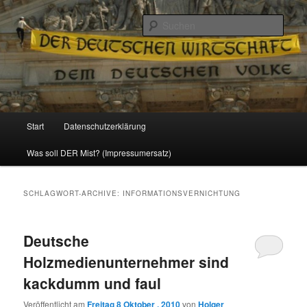
Politik, Wirtschaft, Soziales und Gesellschaft
Such
Reizzentrum
Hauptmenü
Start
Datenschutzerklärung
Zum
Zum
Was soll DER Mist? (Impressumersatz)
Inhalt
sekundären
wechseln
Inhalt
SCHLAGWORT-ARCHIVE:
INFORMATIONSVERNICHTUNG
wechseln
Deutsche
Holzmedienunternehmer sind
kackdumm und faul
Veröffentlicht am
Freitag 8 Oktober , 2010
von
Holger