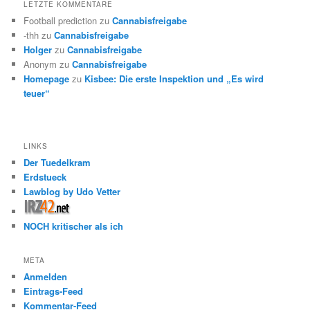
LETZTE KOMMENTARE
Football prediction
zu
Cannabisfreigabe
-thh
zu
Cannabisfreigabe
Holger
zu
Cannabisfreigabe
Anonym
zu
Cannabisfreigabe
Homepage
zu
Kisbee: Die erste Inspektion und „Es wird
teuer“
LINKS
Der Tuedelkram
Erdstueck
Lawblog by Udo Vetter
NOCH kritischer als ich
META
Anmelden
Eintrags-Feed
Kommentar-Feed