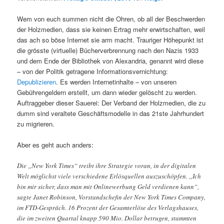
Wem von euch summen nicht die Ohren, ob all der Beschwerden
der Holzmedien, dass sie keinen Ertrag mehr erwirtschaften, weil
das ach so böse Internet sie arm macht. Trauriger Höhepunkt ist
die grösste (virtuelle) Bücherverbrennung nach den Nazis 1933
und dem Ende der Bibliothek von Alexandria, genannt wird diese
– von der Politik getragene Informationsvernichtung:
Depublizieren
. Es werden Internetinhalte – von unseren
Gebührengeldern erstellt, um dann wieder gelöscht zu werden.
Auftraggeber dieser Sauerei: Der Verband der Holzmedien, die zu
dumm sind veraltete Geschäftsmodelle in das 21ste Jahrhundert
zu migrieren.
Aber es geht auch anders:
Die „New York Times“ treibt ihre Strategie voran, in der digitalen
Welt möglichst viele verschiedene Erlösquellen auszuschöpfen. „Ich
bin mir sicher, dass man mit Onlinewerbung Geld verdienen kann“,
sagte Janet Robinson, Vorstandschefin der New York Times Company,
im FTD-Gespräch. 16 Prozent der Gesamterlöse des Verlagshauses,
die im zweiten Quartal knapp 590 Mio. Dollar betrugen, stammten