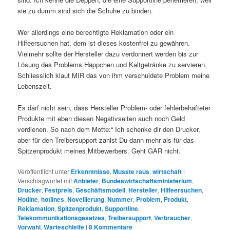
sie zu dumm sind sich die Schuhe zu binden.
Wer allerdings eine berechtigte Reklamation oder ein
Hilfeersuchen hat, dem ist dieses kostenfrei zu gewähren.
Vielmehr sollte der Hersteller dazu verdonnert werden bis zur
Lösung des Problems Häppchen und Kaltgetränke zu servieren.
Schliesslich klaut MIR das von ihm verschuldete Problem meine
Lebenszeit.
Es darf nicht sein, dass Hersteller Problem- oder fehlerbehafteter
Produkte mit eben diesen Negativseiten auch noch Geld
verdienen. So nach dem Motte:“ Ich schenke dir den Drucker,
aber für den Treibersupport zahlst Du dann mehr als für das
Spitzenprodukt meines Mitbewerbers. Geht GAR nicht.
Veröffentlicht unter
Erkenntnisse
,
Musste raus
,
wirtschaft
|
Verschlagwortet mit
Anbieter
,
Bundeswirtschaftsministerium
,
Drucker
,
Festpreis
,
Geschäftsmodell
,
Hersteller
,
Hilfeersuchen
,
Hotline
,
hotlines
,
Novellierung
,
Nummer
,
Problem
,
Produkt
,
Reklamation
,
Spitzenprodukt
,
Supportline
,
Telekommunikationsgesetzes
,
Treibersupport
,
Verbraucher
,
Vorwahl
,
Warteschleife
|
8
Kommentare