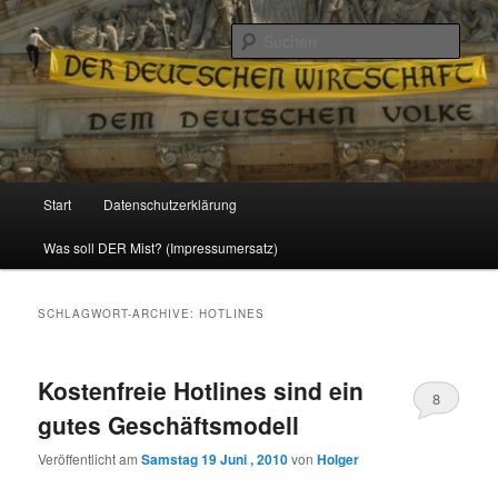
Politik, Wirtschaft, Soziales und Gesellschaft
Such
Reizzentrum
Hauptmenü
Start
Datenschutzerklärung
Zum
Zum
Was soll DER Mist? (Impressumersatz)
Inhalt
sekundären
wechseln
Inhalt
SCHLAGWORT-ARCHIVE:
HOTLINES
wechseln
Kostenfreie Hotlines sind ein
8
gutes Geschäftsmodell
Veröffentlicht am
Samstag 19 Juni , 2010
von
Holger