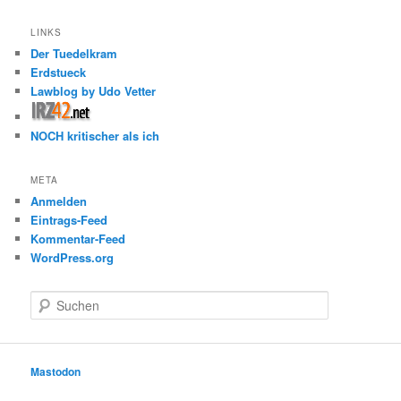
LINKS
Der Tuedelkram
Erdstueck
Lawblog by Udo Vetter
NOCH kritischer als ich
META
Anmelden
Eintrags-Feed
Kommentar-Feed
WordPress.org
S
u
c
h
e
Mastodon
n