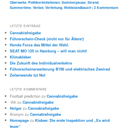
Oberweite
,
Politikerimitationen
,
Sommerpause
,
Strand
,
Summertime
,
Verbot
,
Verfettung
,
Wohlstandbauch
|
2
Kommentare
LETZTE EINTRÄGE
Cannabisfreigabe
Führerschein-Check (nicht nur für Ältere!)
Honda Forza das Mittel der Wahl.
SEAT MO 125 in Hamburg – will man nicht!
Klimakleber
Die Zukunft des Individualverkehrs
Führerscheinerweiterung B196 und elektrisches Zweirad
Zeitenwende tut Not
LETZTE KOMMENTARE
Football prediction
zu
Cannabisfreigabe
-thh
zu
Cannabisfreigabe
Holger
zu
Cannabisfreigabe
Anonym
zu
Cannabisfreigabe
Homepage
zu
Kisbee: Die erste Inspektion und „Es wird
teuer“