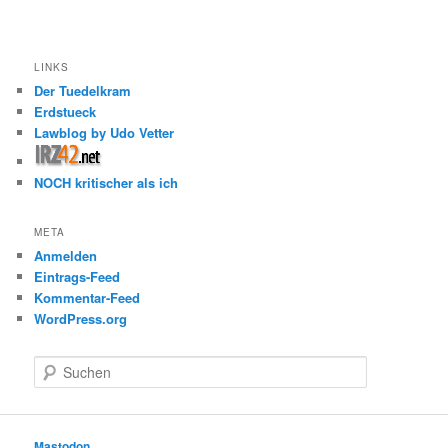
LINKS
Der Tuedelkram
Erdstueck
Lawblog by Udo Vetter
NOCH kritischer als ich
META
Anmelden
Eintrags-Feed
Kommentar-Feed
WordPress.org
S
u
c
h
e
Mastodon