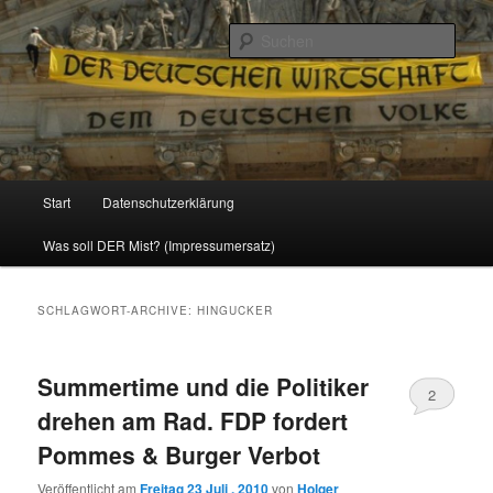
Politik, Wirtschaft, Soziales und Gesellschaft
Such
Reizzentrum
Hauptmenü
Start
Datenschutzerklärung
Zum
Zum
Was soll DER Mist? (Impressumersatz)
Inhalt
sekundären
wechseln
Inhalt
SCHLAGWORT-ARCHIVE:
HINGUCKER
wechseln
Summertime und die Politiker
2
drehen am Rad. FDP fordert
Pommes & Burger Verbot
Veröffentlicht am
Freitag 23 Juli , 2010
von
Holger