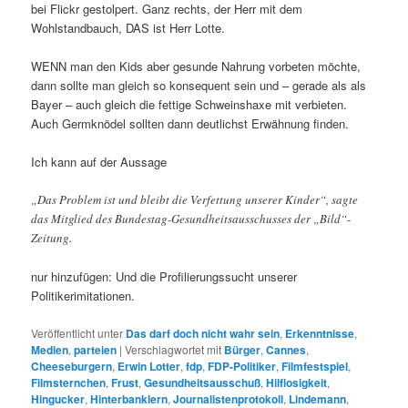
bei Flickr gestolpert. Ganz rechts, der Herr mit dem
Wohlstandbauch, DAS ist Herr Lotte.
WENN man den Kids aber gesunde Nahrung vorbeten möchte,
dann sollte man gleich so konsequent sein und – gerade als als
Bayer – auch gleich die fettige Schweinshaxe mit verbieten.
Auch Germknödel sollten dann deutlichst Erwähnung finden.
Ich kann auf der Aussage
„Das Problem ist und bleibt die Verfettung unserer Kinder“, sagte
das Mitglied des Bundestag-Gesundheitsausschusses der „Bild“-
Zeitung.
nur hinzufügen: Und die Profilierungssucht unserer
Politikerimitationen.
Veröffentlicht unter
Das darf doch nicht wahr sein
,
Erkenntnisse
,
Medien
,
parteien
|
Verschlagwortet mit
Bürger
,
Cannes
,
Cheeseburgern
,
Erwin Lotter
,
fdp
,
FDP-Politiker
,
Filmfestspiel
,
Filmsternchen
,
Frust
,
Gesundheitsausschuß
,
Hilflosigkeit
,
Hingucker
,
Hinterbanklern
,
Journalistenprotokoll
,
Lindemann
,