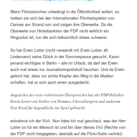
Wenn Filmsternchen unbedingt in die Öffentlichkeit wollen, so
treiben sie sich bei den Internationalen Filmfestspielen von
Cannes am Strand rum und zeigen ihre Oberweite. Da die
Oberweite von Hinterbanklern der FDP nicht wirklich ein
Hingucker ist, tun die sich bekanntlich etwas schwerer.
So hat Erwin Lotter (nicht verwandt mit Erwin Lotter- äh
Lindemann) seine Glück in der Sommerpause gesucht. Kaum
jemand wichtiges in Berlin – alle im Urlaub, da darf der Erwin
auch mal etwas ins Journalistenprotokoll hauchen. Und da Erwin
gelernt hat, dass nur echte Klopfer den Weg in die Medien
schaffen, hat er sich auch einen ausgedacht:
Angesichts des weit verbreiteten Übergewichts hat der FDP-Politiker
Erwin Lotter ein Verbot von Pommes, Cheeseburgern und anderem
Fast Food für Jugendliche ins Spiel gebracht.
entnehme ich der
Welt
. Nun habe ich mal geschaut, was der Herr
Lotter so für ein Mensch ist und bin über dieses
Bild
(Rechte von
der FDP nicht freigegeben, deshalb auf die Flickr-Seite verlinkt)