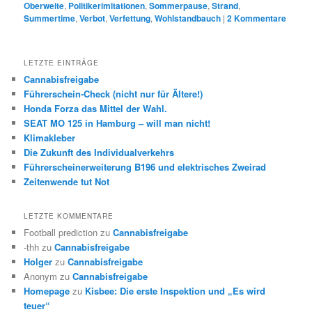
Oberweite
,
Politikerimitationen
,
Sommerpause
,
Strand
,
Summertime
,
Verbot
,
Verfettung
,
Wohlstandbauch
|
2
Kommentare
LETZTE EINTRÄGE
Cannabisfreigabe
Führerschein-Check (nicht nur für Ältere!)
Honda Forza das Mittel der Wahl.
SEAT MO 125 in Hamburg – will man nicht!
Klimakleber
Die Zukunft des Individualverkehrs
Führerscheinerweiterung B196 und elektrisches Zweirad
Zeitenwende tut Not
LETZTE KOMMENTARE
Football prediction
zu
Cannabisfreigabe
-thh
zu
Cannabisfreigabe
Holger
zu
Cannabisfreigabe
Anonym
zu
Cannabisfreigabe
Homepage
zu
Kisbee: Die erste Inspektion und „Es wird
teuer“