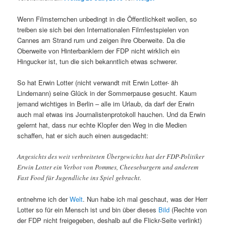
Wenn Filmsternchen unbedingt in die Öffentlichkeit wollen, so
treiben sie sich bei den Internationalen Filmfestspielen von
Cannes am Strand rum und zeigen ihre Oberweite. Da die
Oberweite von Hinterbanklern der FDP nicht wirklich ein
Hingucker ist, tun die sich bekanntlich etwas schwerer.
So hat Erwin Lotter (nicht verwandt mit Erwin Lotter- äh
Lindemann) seine Glück in der Sommerpause gesucht. Kaum
jemand wichtiges in Berlin – alle im Urlaub, da darf der Erwin
auch mal etwas ins Journalistenprotokoll hauchen. Und da Erwin
gelernt hat, dass nur echte Klopfer den Weg in die Medien
schaffen, hat er sich auch einen ausgedacht:
Angesichts des weit verbreiteten Übergewichts hat der FDP-Politiker
Erwin Lotter ein Verbot von Pommes, Cheeseburgern und anderem
Fast Food für Jugendliche ins Spiel gebracht.
entnehme ich der
Welt
. Nun habe ich mal geschaut, was der Herr
Lotter so für ein Mensch ist und bin über dieses
Bild
(Rechte von
der FDP nicht freigegeben, deshalb auf die Flickr-Seite verlinkt)