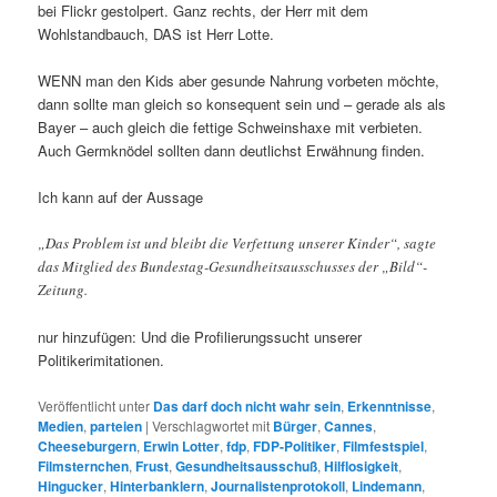
bei Flickr gestolpert. Ganz rechts, der Herr mit dem
Wohlstandbauch, DAS ist Herr Lotte.
WENN man den Kids aber gesunde Nahrung vorbeten möchte,
dann sollte man gleich so konsequent sein und – gerade als als
Bayer – auch gleich die fettige Schweinshaxe mit verbieten.
Auch Germknödel sollten dann deutlichst Erwähnung finden.
Ich kann auf der Aussage
„Das Problem ist und bleibt die Verfettung unserer Kinder“, sagte
das Mitglied des Bundestag-Gesundheitsausschusses der „Bild“-
Zeitung.
nur hinzufügen: Und die Profilierungssucht unserer
Politikerimitationen.
Veröffentlicht unter
Das darf doch nicht wahr sein
,
Erkenntnisse
,
Medien
,
parteien
|
Verschlagwortet mit
Bürger
,
Cannes
,
Cheeseburgern
,
Erwin Lotter
,
fdp
,
FDP-Politiker
,
Filmfestspiel
,
Filmsternchen
,
Frust
,
Gesundheitsausschuß
,
Hilflosigkeit
,
Hingucker
,
Hinterbanklern
,
Journalistenprotokoll
,
Lindemann
,