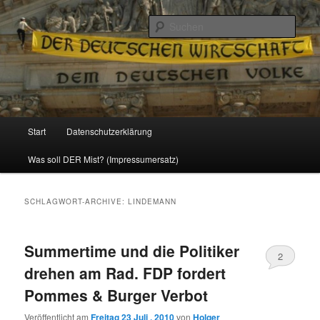
Politik, Wirtschaft, Soziales und Gesellschaft
Such
Reizzentrum
Hauptmenü
Start
Datenschutzerklärung
Zum
Zum
Was soll DER Mist? (Impressumersatz)
Inhalt
sekundären
wechseln
Inhalt
SCHLAGWORT-ARCHIVE:
LINDEMANN
wechseln
Summertime und die Politiker
2
drehen am Rad. FDP fordert
Pommes & Burger Verbot
Veröffentlicht am
Freitag 23 Juli , 2010
von
Holger