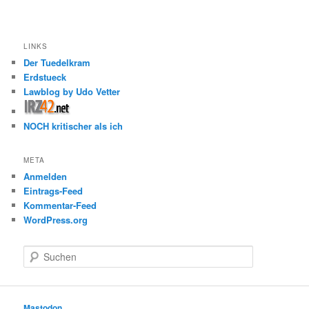
LINKS
Der Tuedelkram
Erdstueck
Lawblog by Udo Vetter
NOCH kritischer als ich
META
Anmelden
Eintrags-Feed
Kommentar-Feed
WordPress.org
S
u
c
h
e
Mastodon