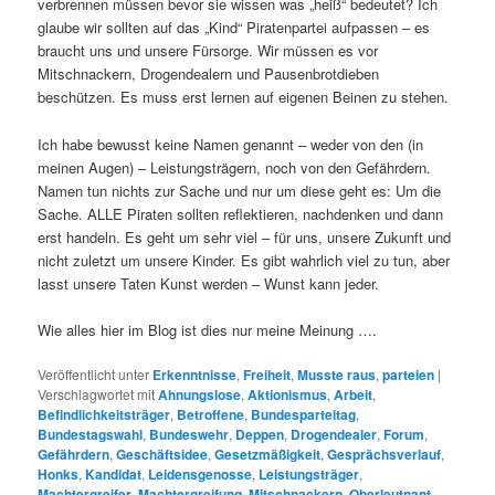
verbrennen müssen bevor sie wissen was „heiß“ bedeutet? Ich
glaube wir sollten auf das „Kind“ Piratenpartei aufpassen – es
braucht uns und unsere Fürsorge. Wir müssen es vor
Mitschnackern, Drogendealern und Pausenbrotdieben
beschützen. Es muss erst lernen auf eigenen Beinen zu stehen.
Ich habe bewusst keine Namen genannt – weder von den (in
meinen Augen) – Leistungsträgern, noch von den Gefährdern.
Namen tun nichts zur Sache und nur um diese geht es: Um die
Sache. ALLE Piraten sollten reflektieren, nachdenken und dann
erst handeln. Es geht um sehr viel – für uns, unsere Zukunft und
nicht zuletzt um unsere Kinder. Es gibt wahrlich viel zu tun, aber
lasst unsere Taten Kunst werden – Wunst kann jeder.
Wie alles hier im Blog ist dies nur meine Meinung ….
Veröffentlicht unter
Erkenntnisse
,
Freiheit
,
Musste raus
,
parteien
|
Verschlagwortet mit
Ahnungslose
,
Aktionismus
,
Arbeit
,
Befindlichkeitsträger
,
Betroffene
,
Bundesparteitag
,
Bundestagswahl
,
Bundeswehr
,
Deppen
,
Drogendealer
,
Forum
,
Gefährdern
,
Geschäftsidee
,
Gesetzmäßigkeit
,
Gesprächsverlauf
,
Honks
,
Kandidat
,
Leidensgenosse
,
Leistungsträger
,
Machtergreifer
,
Machtergreifung
,
Mitschnackern
,
Oberleutnant
,