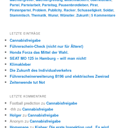
Partei
,
Parteiarbeit
,
Parteitag
,
Pausenbrotdieben
,
Pirat
,
Piratenpartei
,
Problem
,
Publicity
,
Racker
,
Schusseligkeit
,
Soldat
,
Stammtisch
,
Thematik
,
Wunst
,
Wünstler
,
Zukunft
|
5
Kommentare
LETZTE EINTRÄGE
Cannabisfreigabe
Führerschein-Check (nicht nur für Ältere!)
Honda Forza das Mittel der Wahl.
SEAT MO 125 in Hamburg – will man nicht!
Klimakleber
Die Zukunft des Individualverkehrs
Führerscheinerweiterung B196 und elektrisches Zweirad
Zeitenwende tut Not
LETZTE KOMMENTARE
Football prediction
zu
Cannabisfreigabe
-thh
zu
Cannabisfreigabe
Holger
zu
Cannabisfreigabe
Anonym
zu
Cannabisfreigabe
Homepage
zu
Kisbee: Die erste Inspektion und „Es wird