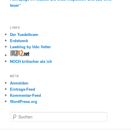
teuer“
LINKS
Der Tuedelkram
Erdstueck
Lawblog by Udo Vetter
NOCH kritischer als ich
META
Anmelden
Eintrags-Feed
Kommentar-Feed
WordPress.org
S
u
c