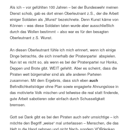
Als ich – vor gefühlten 100 Jahren – bei der Bundeswehr meinen
Dienst schob, gab es dort einen Oberleutnant z.S., der die Arbeit
einiger Soldaten als „Wunst“ bezeichnete. Denn Kunst käme von
Können – was diese Soldaten taten wurde aber ausschließlich
durch das Wollen bestimmt – also war es für den besagten
Oberleutnant z.S. Wunst.
An diesen Oberleutnant fühle ich mich erinnert, wenn ich einige
Dinge betrachte, die sich innerhalb der Piratenpartei abspielen.
Nun ist es nicht so, als wenn es bei der Piratenpartei nur Honks,
Deppen und Brote gibt. WEIT gefehlt. Aber es scheint, dass die
Piraten weit bürgernaher sind als alle anderen Parteien
zusammen. Mit dem Ergebnis, dass sich eben
auch
Befindlichkeitsträger ohne Plan sowie engagierte Ahnungslose in
das motivierte Volk mischen und teilweise die real statt findende,
gute Arbeit sabotieren oder einfach durch Schusseligkeit
bremsen.
Gott sei Dank gibt es bei den Piraten auch sehr umsichtige – ich
möchte den Begriff „weise“ mal unterlassen – Menschen, die das
Heft in die Hand nehmen und nicht Nach- sondern VORdenken.