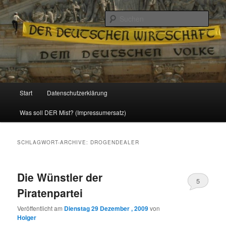
Politik, Wirtschaft, Soziales und Gesellschaft
Such
Reizzentrum
Hauptmenü
Start
Datenschutzerklärung
Zum
Zum
Was soll DER Mist? (Impressumersatz)
Inhalt
sekundären
wechseln
Inhalt
SCHLAGWORT-ARCHIVE:
DROGENDEALER
wechseln
Die Wünstler der
5
Piratenpartei
Veröffentlicht am
Dienstag 29 Dezember , 2009
von
Holger