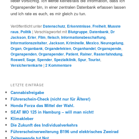
lieber vorsichtig. Ich werde keinesfalls die Information, dass ich
Organspender bin, in einer zentralen Datenbank erfassen lassen
und ich rate es euch, es mir gleich zu tun.
Veröffentlicht unter
Datenschutz
,
Erkenntnisse
,
Freiheit
,
Musste
raus
,
Politik
|
Verschlagwortet mit
Blutgruppe
,
Datenbank
,
Dr
Jackson
,
Erler
,
Film
,
fleisch
,
Informationsbeschaffung
,
Informationszeitalter
,
Jackson
,
Kriminelle
,
Mexico
,
Neuregelung
,
Organ
,
Organbank
,
Organdefekten
,
Organhandel
,
Organspende
,
Organspenden
,
Organspender
,
Patient
,
Rainer
,
Rasterfahndung
,
Roswell
,
Sage
,
Spender
,
Spezialklinik
,
Spur
,
Tourist
,
Versichertenkarte
|
2
Kommentare
LETZTE EINTRÄGE
Cannabisfreigabe
Führerschein-Check (nicht nur für Ältere!)
Honda Forza das Mittel der Wahl.
SEAT MO 125 in Hamburg – will man nicht!
Klimakleber
Die Zukunft des Individualverkehrs
Führerscheinerweiterung B196 und elektrisches Zweirad
Zeitenwende tut Not