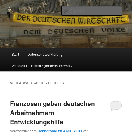
Politik, Wirtschaft, Soziales und Gesellschaft
Such
Reizzentrum
Hauptmenü
Start
Datenschutzerklärung
Zum
Zum
Was soll DER Mist? (Impressumersatz)
Inhalt
sekundären
wechseln
Inhalt
SCHLAGWORT-ARCHIVE:
CHEFS
wechseln
Franzosen geben deutschen
Arbeitnehmern
Entwicklungshilfe
Veröffentlicht am
Donnerstag 23 April , 2009
von