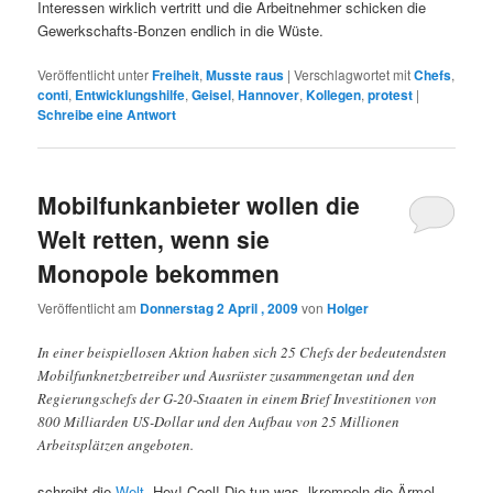
Interessen wirklich vertritt und die Arbeitnehmer schicken die
Gewerkschafts-Bonzen endlich in die Wüste.
Veröffentlicht unter
Freiheit
,
Musste raus
|
Verschlagwortet mit
Chefs
,
conti
,
Entwicklungshilfe
,
Geisel
,
Hannover
,
Kollegen
,
protest
|
Schreibe eine Antwort
Mobilfunkanbieter wollen die
Welt retten, wenn sie
Monopole bekommen
Veröffentlicht am
Donnerstag 2 April , 2009
von
Holger
In einer beispiellosen Aktion haben sich 25 Chefs der bedeutendsten
Mobilfunknetzbetreiber und Ausrüster zusammengetan und den
Regierungschefs der G-20-Staaten in einem Brief Investitionen von
800 Milliarden US-Dollar und den Aufbau von 25 Millionen
Arbeitsplätzen angeboten.
schreibt die
Welt
. Hey! Cool! Die tun was, lkrempeln die Ärmel