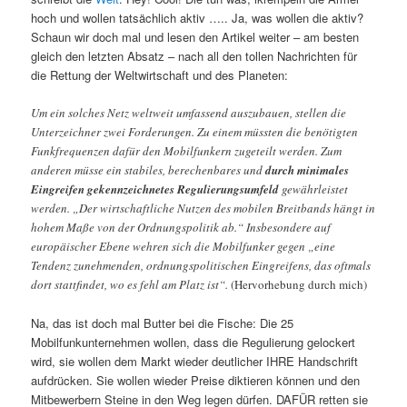
hoch und wollen tatsächlich aktiv ….. Ja, was wollen die aktiv?
Schaun wir doch mal und lesen den Artikel weiter – am besten
gleich den letzten Absatz – nach all den tollen Nachrichten für
die Rettung der Weltwirtschaft und des Planeten:
Um ein solches Netz weltweit umfassend auszubauen, stellen die
Unterzeichner zwei Forderungen. Zu einem müssten die benötigten
Funkfrequenzen dafür den Mobilfunkern zugeteilt werden. Zum
anderen müsse ein stabiles, berechenbares und
durch minimales
Eingreifen gekennzeichnetes Regulierungsumfeld
gewährleistet
werden. „Der wirtschaftliche Nutzen des mobilen Breitbands hängt in
hohem Maße von der Ordnungspolitik ab.“ Insbesondere auf
europäischer Ebene wehren sich die Mobilfunker gegen „eine
Tendenz zunehmenden, ordnungspolitischen Eingreifens, das oftmals
dort stattfindet, wo es fehl am Platz ist“.
(Hervorhebung durch mich)
Na, das ist doch mal Butter bei die Fische: Die 25
Mobilfunkunternehmen wollen, dass die Regulierung gelockert
wird, sie wollen dem Markt wieder deutlicher IHRE Handschrift
aufdrücken. Sie wollen wieder Preise diktieren können und den
Mitbewerbern Steine in den Weg legen dürfen. DAFÜR retten sie