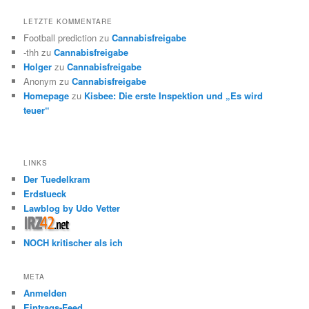
LETZTE KOMMENTARE
Football prediction
zu
Cannabisfreigabe
-thh
zu
Cannabisfreigabe
Holger
zu
Cannabisfreigabe
Anonym
zu
Cannabisfreigabe
Homepage
zu
Kisbee: Die erste Inspektion und „Es wird
teuer“
LINKS
Der Tuedelkram
Erdstueck
Lawblog by Udo Vetter
NOCH kritischer als ich
META
Anmelden
Eintrags-Feed