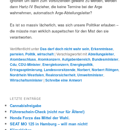
ignoriert um dann zum Vorsitzenden gewählt zu werden, werden
dann Hartz-IV Bezieher, die keine Termine bei der Arge
wahrnehmen, automatisch Arge-Abteilungsleiter?
Es ist so massiv lächerlich, was sich unsere Politiker erlauben –
die müsste man wirklich auspeitschen für den Mist den sie
verantworten.
Veröffentlicht unter
Das darf doch nicht wahr sein
,
Erkenntnisse
,
parteien
,
Politik
,
wirtschaft
|
Verschlagwortet mit
Abteilungsleiter
,
Atombeschluss
,
Atomkonzern
,
Aufgabenbereich
,
Bundesminister
,
Cdu
,
CDU-Minister
,
Energiekonzern
,
Energiepolitik
,
Ertragsoptimierung
,
Landesvorsitzende
,
Norbert
,
Norbert Röttgen
,
Nordrhein Westfalen
,
Reaktorsicherheit
,
Umweltminister
,
Wirtschaftsminister
|
Schreibe eine Antwort
LETZTE EINTRÄGE
Cannabisfreigabe
Führerschein-Check (nicht nur für Ältere!)
Honda Forza das Mittel der Wahl.
SEAT MO 125 in Hamburg – will man nicht!
Klimakleber