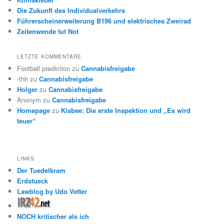
Die Zukunft des Individualverkehrs
Führerscheinerweiterung B196 und elektrisches Zweirad
Zeitenwende tut Not
LETZTE KOMMENTARE
Football prediction
zu
Cannabisfreigabe
-thh
zu
Cannabisfreigabe
Holger
zu
Cannabisfreigabe
Anonym
zu
Cannabisfreigabe
Homepage
zu
Kisbee: Die erste Inspektion und „Es wird
teuer“
LINKS
Der Tuedelkram
Erdstueck
Lawblog by Udo Vetter
NOCH kritischer als ich