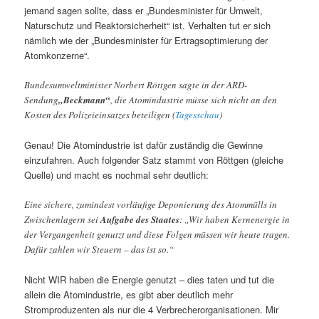
jemand sagen sollte, dass er „Bundesminister für Umwelt,
Naturschutz und Reaktorsicherheit“ ist. Verhalten tut er sich
nämlich wie der „Bundesminister für Ertragsoptimierung der
Atomkonzerne“.
Bundesumweltminister Norbert Röttgen sagte in der ARD-
Sendung
„Beckmann“
, die Atomindustrie müsse sich nicht an den
Kosten des Polizeieinsatzes beteiligen (
Tagesschau
)
Genau! Die Atomindustrie ist dafür zuständig die Gewinne
einzufahren. Auch folgender Satz stammt von Röttgen (gleiche
Quelle) und macht es nochmal sehr deutlich:
Eine sichere, zumindest vorläufige Deponierung des Atommülls in
Zwischenlagern sei
Aufgabe des Staates
: „Wir haben Kernenergie in
der Vergangenheit genutzt und diese Folgen müssen wir heute tragen.
Dafür zahlen wir Steuern – das ist so.“
Nicht WIR haben die Energie genutzt – dies taten und tut die
allein die Atomindustrie, es gibt aber deutlich mehr
Stromproduzenten als nur die 4 Verbrecherorganisationen. Mir