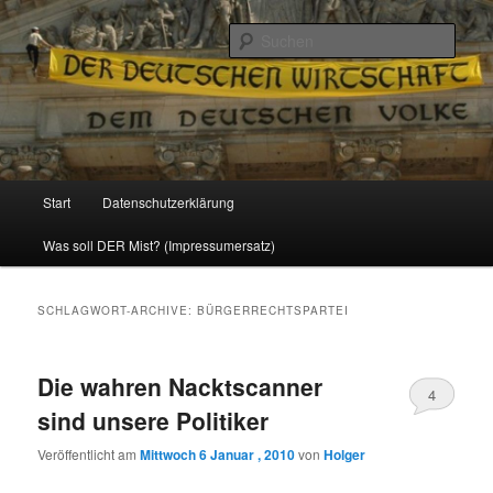
Politik, Wirtschaft, Soziales und Gesellschaft
Such
Reizzentrum
Hauptmenü
Start
Datenschutzerklärung
Zum
Zum
Was soll DER Mist? (Impressumersatz)
Inhalt
sekundären
wechseln
Inhalt
SCHLAGWORT-ARCHIVE:
BÜRGERRECHTSPARTEI
wechseln
Die wahren Nacktscanner
4
sind unsere Politiker
Veröffentlicht am
Mittwoch 6 Januar , 2010
von
Holger