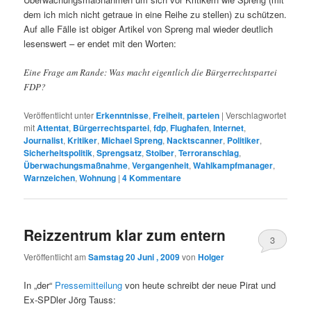
dem ich mich nicht getraue in eine Reihe zu stellen) zu schützen.
Auf alle Fälle ist obiger Artikel von Spreng mal wieder deutlich
lesenswert – er endet mit den Worten:
Eine Frage am Rande: Was macht eigentlich die Bürgerrechtspartei
FDP?
Veröffentlicht unter
Erkenntnisse
,
Freiheit
,
parteien
|
Verschlagwortet
mit
Attentat
,
Bürgerrechtspartei
,
fdp
,
Flughafen
,
Internet
,
Journalist
,
Kritiker
,
Michael Spreng
,
Nacktscanner
,
Politiker
,
Sicherheitspolitik
,
Sprengsatz
,
Stoiber
,
Terroranschlag
,
Überwachungsmaßnahme
,
Vergangenheit
,
Wahlkampfmanager
,
Warnzeichen
,
Wohnung
|
4
Kommentare
Reizzentrum klar zum entern
3
Veröffentlicht am
Samstag 20 Juni , 2009
von
Holger
In „der“
Pressemitteilung
von heute schreibt der neue Pirat und
Ex-SPDler Jörg Tauss: