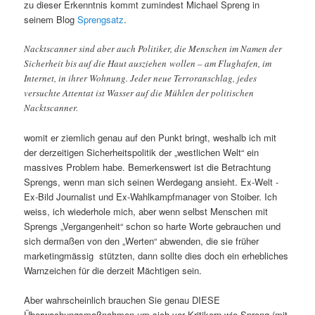
zu dieser Erkenntnis kommt zumindest Michael Spreng in
seinem Blog
Sprengsatz
.
Nacktscanner sind aber auch Politiker, die Menschen im Namen der
Sicherheit bis auf die Haut ausziehen wollen – am Flughafen, im
Internet, in ihrer Wohnung. Jeder neue Terroranschlag, jedes
versuchte Attentat ist Wasser auf die Mühlen der politischen
Nacktscanner.
womit er ziemlich genau auf den Punkt bringt, weshalb ich mit
der derzeitigen Sicherheitspolitik der „westlichen Welt“ ein
massives Problem habe. Bemerkenswert ist die Betrachtung
Sprengs, wenn man sich seinen Werdegang ansieht. Ex-Welt -
Ex-Bild Journalist und Ex-Wahlkampfmanager von Stoiber. Ich
weiss, ich wiederhole mich, aber wenn selbst Menschen mit
Sprengs „Vergangenheit“ schon so harte Worte gebrauchen und
sich dermaßen von den „Werten“ abwenden, die sie früher
marketingmässig stützten, dann sollte dies doch ein erhebliches
Warnzeichen für die derzeit Mächtigen sein.
Aber wahrscheinlich brauchen Sie genau DIESE
Überwachungsmaßnahmen um sich vor Kritikern wie Spreng (mit