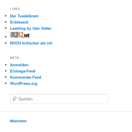
LINKS
Der Tuedelkram
Erdstueck
Lawblog by Udo Vetter
NOCH kritischer als ich
META
Anmelden
Eintrags-Feed
Kommentar-Feed
WordPress.org
S
u
c
h
e
Mastodon
n