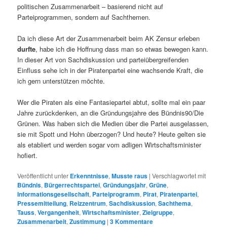
politischen Zusammenarbeit – basierend nicht auf
Parteiprogrammen, sondern auf Sachthemen.
Da ich diese Art der Zusammenarbeit beim AK Zensur erleben
durfte
, habe ich die Hoffnung dass man so etwas bewegen kann.
In dieser Art von Sachdiskussion und parteiübergreifenden
Einfluss sehe ich in der Piratenpartei eine wachsende Kraft, die
ich gern unterstützen möchte.
Wer die Piraten als eine Fantasiepartei abtut, sollte mal ein paar
Jahre zurückdenken, an die Gründungsjahre des Bündnis90/Die
Grünen. Was haben sich die Medien über die Partei ausgelassen,
sie mit Spott und Hohn überzogen? Und heute? Heute gelten sie
als etabliert und werden sogar vom adligen Wirtschaftsminister
hofiert.
Veröffentlicht unter
Erkenntnisse
,
Musste raus
|
Verschlagwortet mit
Bündnis
,
Bürgerrechtspartei
,
Gründungsjahr
,
Grüne
,
Informationsgesellschaft
,
Parteiprogramm
,
Pirat
,
Piratenpartei
,
Pressemitteilung
,
Reizzentrum
,
Sachdiskussion
,
Sachthema
,
Tauss
,
Vergangenheit
,
Wirtschaftsminister
,
Zielgruppe
,
Zusammenarbeit
,
Zustimmung
|
3
Kommentare