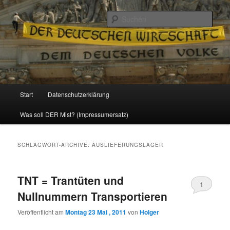
Politik, Wirtschaft, Soziales und Gesellschaft
Such
Reizzentrum
Hauptmenü
Start
Datenschutzerklärung
Zum
Zum
Was soll DER Mist? (Impressumersatz)
Inhalt
sekundären
wechseln
Inhalt
SCHLAGWORT-ARCHIVE:
AUSLIEFERUNGSLAGER
wechseln
TNT = Trantüten und
1
Nullnummern Transportieren
Veröffentlicht am
Montag 23 Mai , 2011
von
Holger