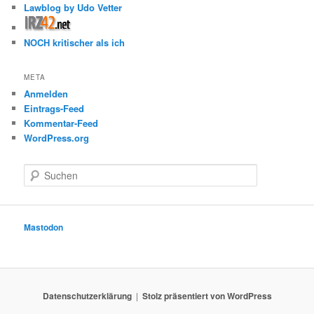
Lawblog by Udo Vetter
NOCH kritischer als ich
META
Anmelden
Eintrags-Feed
Kommentar-Feed
WordPress.org
S
u
c
h
e
Mastodon
n
Datenschutzerklärung
Stolz präsentiert von WordPress