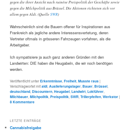
gegen die ihrer Ansicht nach ruinöse Preispolitik der Geschäfte sowie
gegen die Milchpolitik aus Brüssel. Die Aktionen richteten sich vor
allem gegen Aldi. (Quelle
SWR
)
Wahrscheinlich sind die Bauern offener für Inspirationen aus
Frankreich als jegliche andere Interessensvertetung, deren
Vertreter oftmals in grösseren Fahrzeugen vorfahren, als die
Arbeitgeber.
Ich sympatisiere ja auch ganz anderen Gründen mit den
Landwirten: DIE haben die Heugabeln, die wir noch benötigen
werden.
Veröffentlicht unter
Erkenntnisse
,
Freiheit
,
Musste raus
|
Verschlagwortet mit
aldi
,
Auslieferungslager
,
Bauer
,
Brüssel
,
deutschland
,
Discountern
,
Heugabel
,
Landwirt
,
Lokführer
,
Milchbauer
,
Milchpolitik
,
Preispolitik
,
SWR
,
Trillerpfeifen
,
Werkstor
|
8
Kommentare
LETZTE EINTRÄGE
Cannabisfreigabe