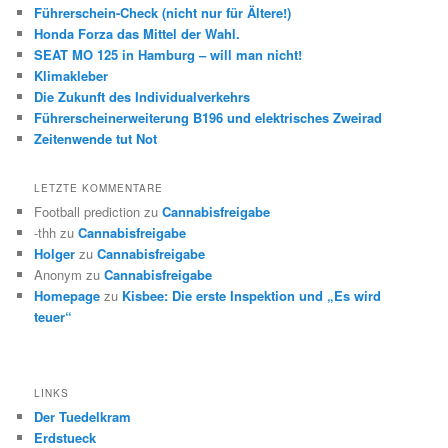
Führerschein-Check (nicht nur für Ältere!)
Honda Forza das Mittel der Wahl.
SEAT MO 125 in Hamburg – will man nicht!
Klimakleber
Die Zukunft des Individualverkehrs
Führerscheinerweiterung B196 und elektrisches Zweirad
Zeitenwende tut Not
LETZTE KOMMENTARE
Football prediction
zu
Cannabisfreigabe
-thh
zu
Cannabisfreigabe
Holger
zu
Cannabisfreigabe
Anonym
zu
Cannabisfreigabe
Homepage
zu
Kisbee: Die erste Inspektion und „Es wird
teuer“
LINKS
Der Tuedelkram
Erdstueck