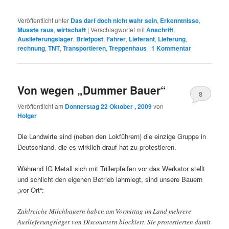
Veröffentlicht unter
Das darf doch nicht wahr sein
,
Erkenntnisse
,
Musste raus
,
wirtschaft
|
Verschlagwortet mit
Anschrift
,
Auslieferungslager
,
Briefpost
,
Fahrer
,
Lieferant
,
Lieferung
,
rechnung
,
TNT
,
Transportieren
,
Treppenhaus
|
1
Kommentar
Von wegen „Dummer Bauer“
8
Veröffentlicht am
Donnerstag 22 Oktober , 2009
von
Holger
Die Landwirte sind (neben den Lokführern) die einzige Gruppe in
Deutschland, die es wirklich drauf hat zu protestieren.
Während IG Metall sich mit Trillerpfeifen vor das Werkstor stellt
und schlicht den eigenen Betrieb lahmlegt, sind unsere Bauern
„vor Ort“:
Zahlreiche Milchbauern haben am Vormittag im Land mehrere
Auslieferungslager von Discountern blockiert. Sie protestierten damit