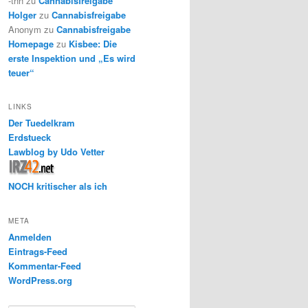
-thh
zu
Cannabisfreigabe
Holger
zu
Cannabisfreigabe
Anonym
zu
Cannabisfreigabe
Homepage
zu
Kisbee: Die
erste Inspektion und „Es wird
teuer“
LINKS
Der Tuedelkram
Erdstueck
Lawblog by Udo Vetter
NOCH kritischer als ich
META
Anmelden
Eintrags-Feed
Kommentar-Feed
WordPress.org