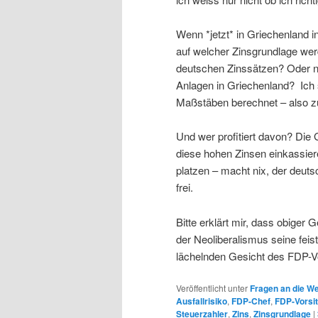
Wenn *jetzt* in Griechenland inv
auf welcher Zinsgrundlage werd
deutschen Zinssätzen? Oder nac
Anlagen in Griechenland? Ich 
Maßstäben berechnet – also z
Und wer profitiert davon? Die
diese hohen Zinsen einkassier
platzen – macht nix, der deut
frei.
Bitte erklärt mir, dass obiger
der Neoliberalismus seine feist
lächelnden Gesicht des FDP-V
Veröffentlicht unter
Fragen an die We
Ausfallrisiko
,
FDP-Chef
,
FDP-Vorsi
Steuerzahler
,
Zins
,
Zinsgrundlage
|