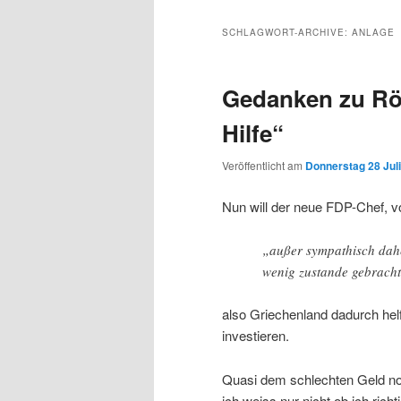
Inhalt
sekundären
SCHLAGWORT-ARCHIVE:
ANLAGE
wechseln
Inhalt
Gedanken zu Rö
wechseln
Hilfe“
Veröffentlicht am
Donnerstag 28 Juli
Nun will der neue FDP-Chef, 
„außer sympathisch dahe
wenig zustande gebracht
also Griechenland dadurch hel
investieren.
Quasi dem schlechten Geld noch
ich weiss nur nicht ob ich richti