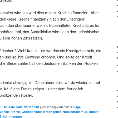
estiert wird, so wird dies mittels Krediten finanziert. Aber
en diese Kredite finanziert? Nach den „niedrigen“
h den überteuerte, weil risikobehafteten Kreditsätzen für
schätze mal, das Ausfallrisiko wird nach dem griechischen
u sehr hohen Zinssätzen.
 Griechen? Wohl kaum – es werden die Kreditgeber sein, die
en und so ihre Gewinne erhöhen. Und sollte der Kredit
sche Steuerzahler hält den deutschen Banken den Rücken
 Gedanke abwegig ist. Denn andernfalls würde wieder einmal
e, käufliche Fratze zeigen – unter dem freundlich
orsitzenden Rösler.
lt
,
Musste raus
,
wirtschaft
|
Verschlagwortet mit
Anlage
,
tzende
,
Fratze
,
Griechenland
,
Kreditgeber
,
Neoliberalismus
,
Rösler
,
3
Kommentare