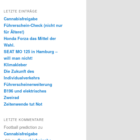
LETZTE EINTRÄGE
Cannabisfreigabe
Führerschein-Check (nicht nur
für Ältere!)
Honda Forza das Mittel der
Wahl.
SEAT MO 125 in Hamburg –
will man nicht!
Klimakleber
Die Zukunft des
Individualverkehrs
Führerscheinerweiterung
B196 und elektrisches
Zweirad
Zeitenwende tut Not
LETZTE KOMMENTARE
Football prediction
zu
Cannabisfreigabe