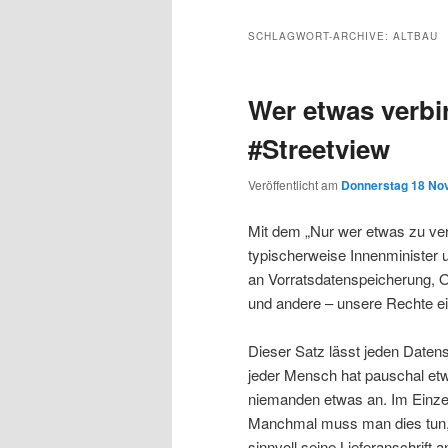
Inhalt
sekundären
SCHLAGWORT-ARCHIVE:
ALTBAU
wechseln
Inhalt
Wer etwas verbir
wechseln
#Streetview
Veröffentlicht am
Donnerstag 18 No
Mit dem „Nur wer etwas zu ver
typischerweise Innenminister 
an Vorratsdatenspeicherung,
und andere – unsere Rechte e
Dieser Satz lässt jeden Daten
jeder Mensch hat pauschal etw
niemanden etwas an. Im Einzel
Manchmal muss man dies tun, we
sinnvoll seine Lieferanschrif