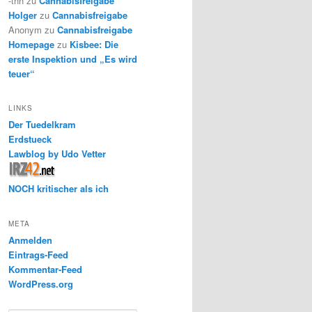
-thh
zu
Cannabisfreigabe
Holger
zu
Cannabisfreigabe
Anonym
zu
Cannabisfreigabe
Homepage
zu
Kisbee: Die
erste Inspektion und „Es wird
teuer“
LINKS
Der Tuedelkram
Erdstueck
Lawblog by Udo Vetter
NOCH kritischer als ich
META
Anmelden
Eintrags-Feed
Kommentar-Feed
WordPress.org