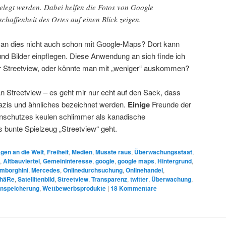
elegt werden. Dabei helfen die Fotos von Google
schaffenheit des Ortes auf einen Blick zeigen.
an dies nicht auch schon mit Google-Maps? Dort kann
 Bilder einpflegen. Diese Anwendung an sich finde ich
ür Streetview, oder könnte man mit „weniger“ auskommen?
n Streetview – es geht mir nur echt auf den Sack, dass
azis und ähnliches bezeichnet werden.
Einige
Freunde der
enschutzes keulen schlimmer als kanadische
bunte Spielzeug „Streetview“ geht.
gen an die Welt
,
Freiheit
,
Medien
,
Musste raus
,
Überwachungsstaat
,
,
Altbauviertel
,
Gemeininteresse
,
google
,
google maps
,
Hintergrund
,
mborghini
,
Mercedes
,
Onlinedurchsuchung
,
Onlinehandel
,
phäRe
,
Satellitenbild
,
Streetview
,
Transparenz
,
twitter
,
Überwachung
,
enspeicherung
,
Wettbewerbsprodukte
|
18
Kommentare