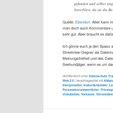
gefunden und selber ang
StreetView, da sie die Be
Quelle:
Ebendort
. Aber kann m
man doch auch Kommentare und
sehr gut. Aber braucht es daf
Ich gönne euch ja den Spass a
Streetview-Gegner als Datenn
Meinungsfreiheit und des Dat
Seehundjäger, wenn es um das 
Veröffentlicht unter
Datenschutz
,
Fra
Web 2.0
|
Verschlagwortet mit
Altbau
Interpretation
,
Kulturdenkmäler
,
La
Personalverantwortlicher
,
Privats
Urlaubsfoto
,
Vorkasse
,
Vorratsdat