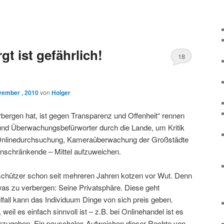
gt ist gefährlich!
18
vember , 2010
von
Holger
bergen hat, ist gegen Transparenz und Offenheit“ rennen
und Überwachungsbefürworter durch die Lande, um Kritik
 Onlinedurchsuchung, Kameraüberwachung der Großstädte
inschränkende – Mittel aufzuweichen.
schützer schon seit mehreren Jahren kotzen vor Wut. Denn
as zu verbergen: Seine Privatsphäre. Diese geht
fall kann das Individuum Dinge von sich preis geben.
il es einfach sinnvoll ist – z.B. bei Onlinehandel ist es
t anzugeben. Ein pauschales Aufweichen dieser Rechte von