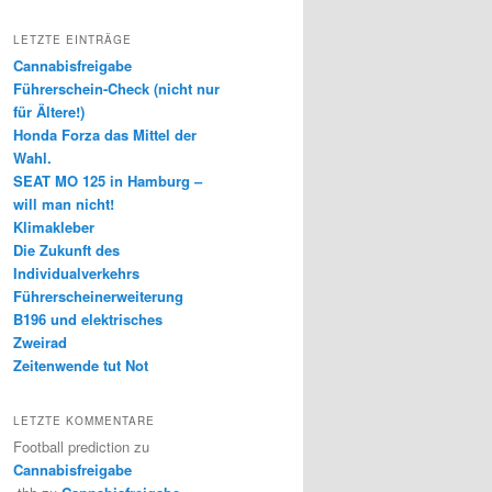
LETZTE EINTRÄGE
Cannabisfreigabe
Führerschein-Check (nicht nur
für Ältere!)
Honda Forza das Mittel der
Wahl.
SEAT MO 125 in Hamburg –
will man nicht!
Klimakleber
Die Zukunft des
Individualverkehrs
Führerscheinerweiterung
B196 und elektrisches
Zweirad
Zeitenwende tut Not
LETZTE KOMMENTARE
Football prediction
zu
Cannabisfreigabe