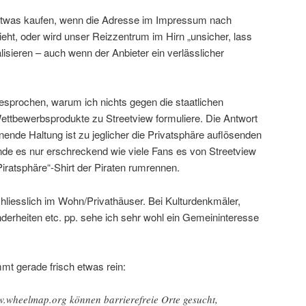
etwas kaufen, wenn die Adresse im Impressum nach
eht, oder wird unser Reizzentrum im Hirn „unsicher, lass
lisieren – auch wenn der Anbieter ein verlässlicher
gesprochen, warum ich nichts gegen die staatlichen
tbewerbsprodukte zu Streetview formuliere. Die Antwort
hnende Haltung ist zu jeglicher die Privatsphäre auflösenden
nde es nur erschreckend wie viele Fans es von Streetview
Piratsphäre“-Shirt der Piraten rumrennen.
hliesslich im Wohn/Privathäuser. Bei Kulturdenkmäler,
erheiten etc. pp. sehe ich sehr wohl ein Gemeininteresse
mt gerade frisch etwas rein:
ww.wheelmap.org können barrierefreie Orte gesucht,