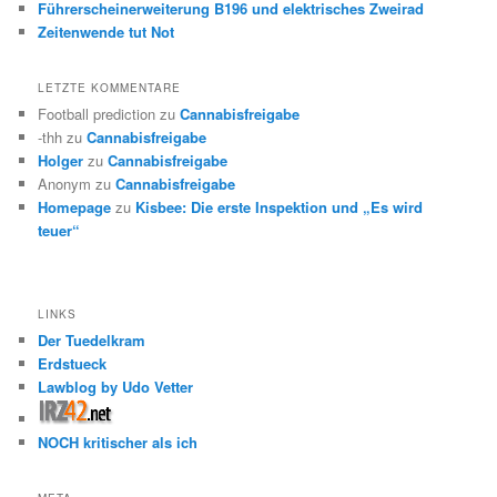
Führerscheinerweiterung B196 und elektrisches Zweirad
Zeitenwende tut Not
LETZTE KOMMENTARE
Football prediction
zu
Cannabisfreigabe
-thh
zu
Cannabisfreigabe
Holger
zu
Cannabisfreigabe
Anonym
zu
Cannabisfreigabe
Homepage
zu
Kisbee: Die erste Inspektion und „Es wird
teuer“
LINKS
Der Tuedelkram
Erdstueck
Lawblog by Udo Vetter
NOCH kritischer als ich