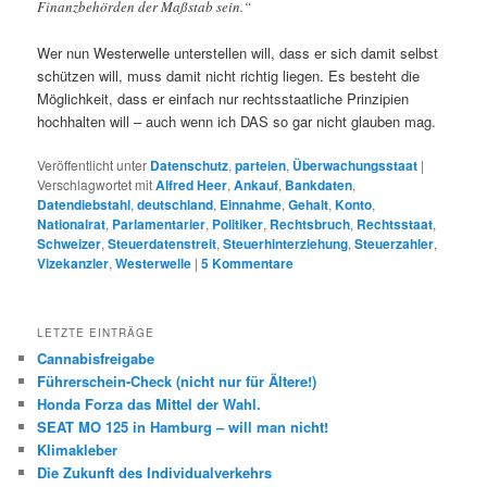
Finanzbehörden der Maßstab sein.“
Wer nun Westerwelle unterstellen will, dass er sich damit selbst
schützen will, muss damit nicht richtig liegen. Es besteht die
Möglichkeit, dass er einfach nur rechtsstaatliche Prinzipien
hochhalten will – auch wenn ich DAS so gar nicht glauben mag.
Veröffentlicht unter
Datenschutz
,
parteien
,
Überwachungsstaat
|
Verschlagwortet mit
Alfred Heer
,
Ankauf
,
Bankdaten
,
Datendiebstahl
,
deutschland
,
Einnahme
,
Gehalt
,
Konto
,
Nationalrat
,
Parlamentarier
,
Politiker
,
Rechtsbruch
,
Rechtsstaat
,
Schweizer
,
Steuerdatenstreit
,
Steuerhinterziehung
,
Steuerzahler
,
Vizekanzler
,
Westerwelle
|
5
Kommentare
LETZTE EINTRÄGE
Cannabisfreigabe
Führerschein-Check (nicht nur für Ältere!)
Honda Forza das Mittel der Wahl.
SEAT MO 125 in Hamburg – will man nicht!
Klimakleber
Die Zukunft des Individualverkehrs