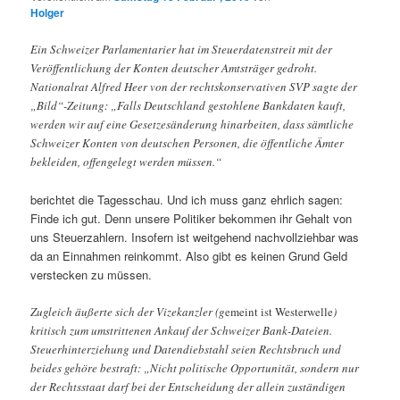
Holger
Ein Schweizer Parlamentarier hat im Steuerdatenstreit mit der
Veröffentlichung der Konten deutscher Amtsträger gedroht.
Nationalrat Alfred Heer von der rechtskonservativen SVP sagte der
„Bild“-Zeitung: „Falls Deutschland gestohlene Bankdaten kauft,
werden wir auf eine Gesetzesänderung hinarbeiten, dass sämtliche
Schweizer Konten von deutschen Personen, die öffentliche Ämter
bekleiden, offengelegt werden müssen.“
berichtet die Tagesschau. Und ich muss ganz ehrlich sagen:
Finde ich gut. Denn unsere Politiker bekommen ihr Gehalt von
uns Steuerzahlern. Insofern ist weitgehend nachvollziehbar was
da an Einnahmen reinkommt. Also gibt es keinen Grund Geld
verstecken zu müssen.
Zugleich äußerte sich der Vizekanzler (g
emeint ist Westerwelle
)
kritisch zum umstrittenen Ankauf der Schweizer Bank-Dateien.
Steuerhinterziehung und Datendiebstahl seien Rechtsbruch und
beides gehöre bestraft: „Nicht politische Opportunität, sondern nur
der Rechtsstaat darf bei der Entscheidung der allein zuständigen