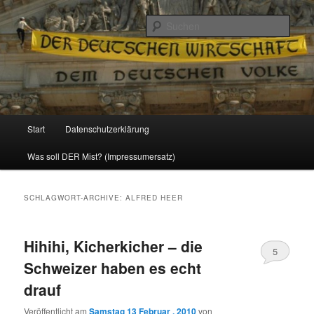
Politik, Wirtschaft, Soziales und Gesellschaft
Such
Reizzentrum
Hauptmenü
Start
Datenschutzerklärung
Zum
Zum
Was soll DER Mist? (Impressumersatz)
Inhalt
sekundären
wechseln
Inhalt
SCHLAGWORT-ARCHIVE:
ALFRED HEER
wechseln
Hihihi, Kicherkicher – die
5
Schweizer haben es echt
drauf
Veröffentlicht am
Samstag 13 Februar , 2010
von