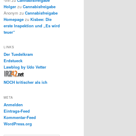
-thh
zu
Cannabisfreigabe
Holger
zu
Cannabisfreigabe
Anonym
zu
Cannabisfreigabe
Homepage
zu
Kisbee: Die
erste Inspektion und „Es wird
teuer“
LINKS
Der Tuedelkram
Erdstueck
Lawblog by Udo Vetter
NOCH kritischer als ich
META
Anmelden
Eintrags-Feed
Kommentar-Feed
WordPress.org