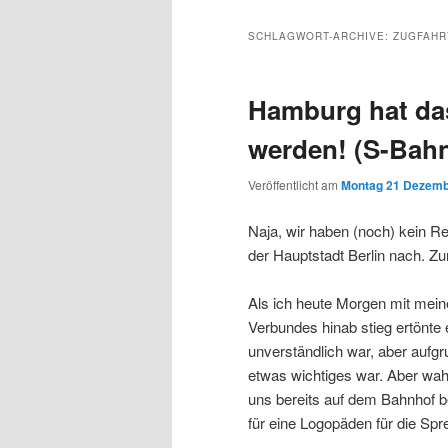
Inhalt
sekundären
SCHLAGWORT-ARCHIVE:
ZUGFAHR
wechseln
Inhalt
Hamburg hat da
wechseln
werden! (S-Bah
Veröffentlicht am
Montag 21 Dezemb
Naja, wir haben (noch) kein Re
der Hauptstadt Berlin nach. Z
Als ich heute Morgen mit mei
Verbundes hinab stieg ertönte
unverständlich war, aber aufgr
etwas wichtiges war. Aber wahr
uns bereits auf dem Bahnhof be
für eine Logopäden für die Sp