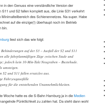
nn in den Genuss eine verständliche Version der
 S11 und S2 fallen komplett aus, die Linie S31 verkehrt
n Minimalteilbereich des Schienennetzes. Na super. Habe
echnet auf die einzige(!) überhaupt noch im Betrieb
 bin.
mburg
liest sich das wie folgt:
 Behinderungen auf der S3 – Ausfall der S2 und S11
en alle fahrplanmäßigen Züge zwischen Stade und
ge; jedoch kein 10-Min-Takt Neugraben – Buxtehude.
ls umsteigen.
n S2 und S11 fallen ersatzlos aus.
ge Fahrzeugausfälle
igung für die entstehenden Unannehmlichkeiten.
te Woche hatte es die S-Bahn Hamburg ja in die
Medien
r mangelnde Pünktlichkeit zu zahlen hat. Da steht dann wohl