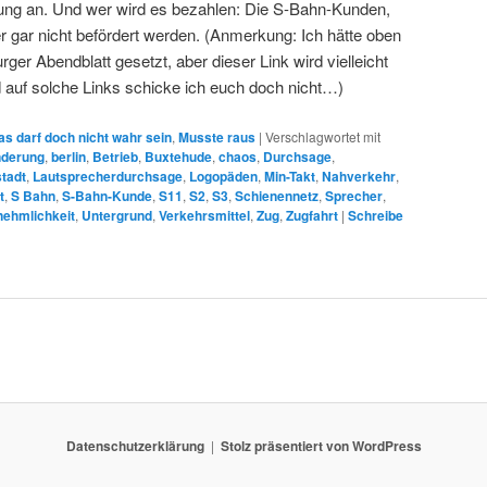
lung an. Und wer wird es bezahlen: Die S-Bahn-Kunden,
r gar nicht befördert werden. (Anmerkung: Ich hätte oben
ger Abendblatt gesetzt, aber dieser Link wird vielleicht
 auf solche Links schicke ich euch doch nicht…)
as darf doch nicht wahr sein
,
Musste raus
|
Verschlagwortet mit
nderung
,
berlin
,
Betrieb
,
Buxtehude
,
chaos
,
Durchsage
,
tadt
,
Lautsprecherdurchsage
,
Logopäden
,
Min-Takt
,
Nahverkehr
,
t
,
S Bahn
,
S-Bahn-Kunde
,
S11
,
S2
,
S3
,
Schienennetz
,
Sprecher
,
ehmlichkeit
,
Untergrund
,
Verkehrsmittel
,
Zug
,
Zugfahrt
|
Schreibe
Datenschutzerklärung
Stolz präsentiert von WordPress