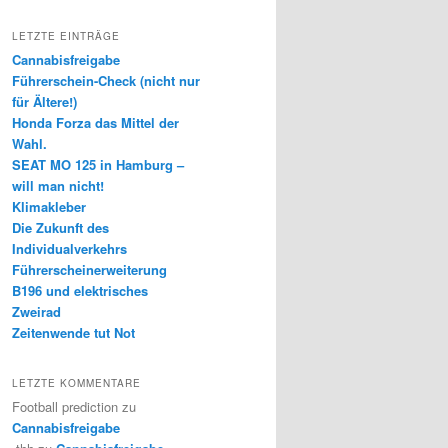
LETZTE EINTRÄGE
Cannabisfreigabe
Führerschein-Check (nicht nur
für Ältere!)
Honda Forza das Mittel der
Wahl.
SEAT MO 125 in Hamburg –
will man nicht!
Klimakleber
Die Zukunft des
Individualverkehrs
Führerscheinerweiterung
B196 und elektrisches
Zweirad
Zeitenwende tut Not
LETZTE KOMMENTARE
Football prediction
zu
Cannabisfreigabe