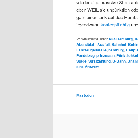
wieder eine massive Strafzah
eben WEIL sie unpünktlich ode
gern einen Link auf das Hambur
irgendwann
kostenpflichtig
und
Veröffentlicht unter
Aus Hamburg
,
D
Abendblatt
,
Ausfall
,
Bahnhof
,
Behi
Fahrzeugausfälle
,
hamburg
,
Haupts
Pendelzug
,
prinzessin
,
Pünktlichkei
Stade
,
Strafzahlung
,
U-Bahn
,
Unann
eine Antwort
Mastodon