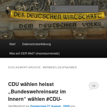
Politik, Wirtschaft, Soziales und Gesellschaft
Such
Reizzentrum
Hauptmenü
Start
Datenschutzerklärung
Zum
Zum
Was soll DER Mist? (Impressumersatz)
Inhalt
sekundären
wechseln
Inhalt
SCHLAGWORT-ARCHIVE:
WÄRMEBILDAUFNAHMEN
wechseln
CDU wählen heisst
10
„Bundeswehreinsatz im
Innern“ wählen #CDU-
Veröffentlicht am
Donnerstag 27 August , 2009
von