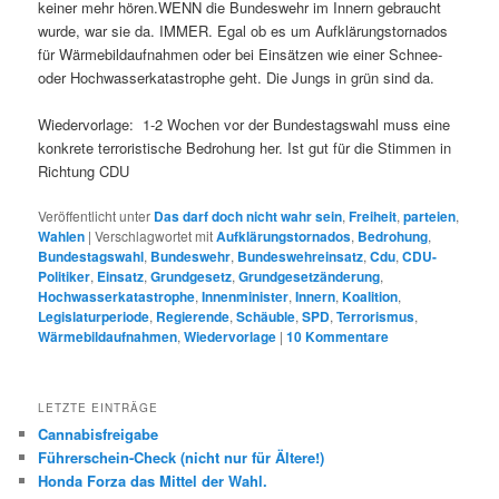
keiner mehr hören.WENN die Bundeswehr im Innern gebraucht
wurde, war sie da. IMMER. Egal ob es um Aufklärungstornados
für Wärmebildaufnahmen oder bei Einsätzen wie einer Schnee-
oder Hochwasserkatastrophe geht. Die Jungs in grün sind da.
Wiedervorlage: 1-2 Wochen vor der Bundestagswahl muss eine
konkrete terroristische Bedrohung her. Ist gut für die Stimmen in
Richtung CDU
Veröffentlicht unter
Das darf doch nicht wahr sein
,
Freiheit
,
parteien
,
Wahlen
|
Verschlagwortet mit
Aufklärungstornados
,
Bedrohung
,
Bundestagswahl
,
Bundeswehr
,
Bundeswehreinsatz
,
Cdu
,
CDU-
Politiker
,
Einsatz
,
Grundgesetz
,
Grundgesetzänderung
,
Hochwasserkatastrophe
,
Innenminister
,
Innern
,
Koalition
,
Legislaturperiode
,
Regierende
,
Schäuble
,
SPD
,
Terrorismus
,
Wärmebildaufnahmen
,
Wiedervorlage
|
10
Kommentare
LETZTE EINTRÄGE
Cannabisfreigabe
Führerschein-Check (nicht nur für Ältere!)
Honda Forza das Mittel der Wahl.