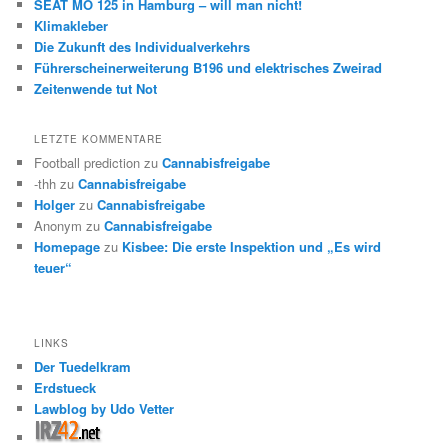
SEAT MO 125 in Hamburg – will man nicht!
Klimakleber
Die Zukunft des Individualverkehrs
Führerscheinerweiterung B196 und elektrisches Zweirad
Zeitenwende tut Not
LETZTE KOMMENTARE
Football prediction
zu
Cannabisfreigabe
-thh
zu
Cannabisfreigabe
Holger
zu
Cannabisfreigabe
Anonym
zu
Cannabisfreigabe
Homepage
zu
Kisbee: Die erste Inspektion und „Es wird
teuer“
LINKS
Der Tuedelkram
Erdstueck
Lawblog by Udo Vetter