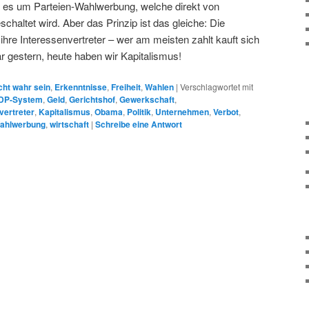
ht es um Parteien-Wahlwerbung, welche direkt von
chaltet wird. Aber das Prinzip ist das gleiche: Die
t ihre Interessenvertreter – wer am meisten zahlt kauft sich
 gestern, heute haben wir Kapitalismus!
cht wahr sein
,
Erkenntnisse
,
Freiheit
,
Wahlen
|
Verschlagwortet mit
DP-System
,
Geld
,
Gerichtshof
,
Gewerkschaft
,
vertreter
,
Kapitalismus
,
Obama
,
Politik
,
Unternehmen
,
Verbot
,
ahlwerbung
,
wirtschaft
|
Schreibe eine Antwort