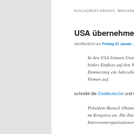
Inhalt
sekundären
SCHLAGWORT-ARCHIVE:
WAHLKA
wechseln
Inhalt
USA übernehme
wechseln
Veröffentlicht am
Freitag 22 Januar 
In den USA können Unte
bisher Einfluss auf den
Donnerstag ein Jahrzehn
Firmen auf.
schreibt die
Süddeutsche
und O
Präsident Barack Obama
im Kongress an. Die Ent
Interessenorganisationen 