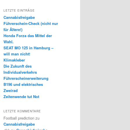
LETZTE EINTRÄGE
Cannabisfreigabe
Führerschein-Check (nicht nur
für Ältere!)
Honda Forza das Mittel der
Wahl.
SEAT MO 125 in Hamburg –
will man nicht!
Klimakleber
Die Zukunft des
Individualverkehrs
Führerscheinerweiterung
B196 und elektrisches
Zweirad
Zeitenwende tut Not
LETZTE KOMMENTARE
Football prediction
zu
Cannabisfreigabe