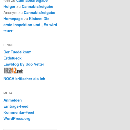
-thh
zu
Cannabisfreigabe
Holger
zu
Cannabisfreigabe
Anonym
zu
Cannabisfreigabe
Homepage
zu
Kisbee: Die
erste Inspektion und „Es wird
teuer“
LINKS
Der Tuedelkram
Erdstueck
Lawblog by Udo Vetter
NOCH kritischer als ich
META
Anmelden
Eintrags-Feed
Kommentar-Feed
WordPress.org