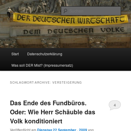
Politik, Wirtschaft, Soziales und Gesellschaft
Such
Reizzentrum
Hauptmenü
Start
Datenschutzerklärung
Zum
Zum
Was soll DER Mist? (Impressumersatz)
Inhalt
sekundären
wechseln
Inhalt
SCHLAGWORT-ARCHIVE:
VERSTEIGERUNG
wechseln
Das Ende des Fundbüros.
4
Oder: Wie Herr Schäuble das
Volk konditioniert
Veröffentlicht am
Dienstag 22 September , 2009
von