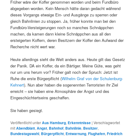
Früher wäre der Koffer genommen worden und beim Fundbüro
abgegeben worden. Kein Mensch hätte daran gedacht während
dieses Vorgangs etwaige Ein- und Ausgänge zu sperren oder
gleich Bahnlinien zu stoppen. Ja, früher konnte man bei den
Fundbüro-Versteigerungen noch so manches Schnäppchen
machen, da kamen dann kleine Schnäppchen aus all den
ersteigerten Koffern, deren Besitzern der Koffer den Aufwand der
Recherche nicht wert war.
Heute allerdings sieht die Welt anders aus. Heute gilt das Gesetz
der Panik. DA ein Koffer, da ein Bärtiger. Meine Güte, was geht
nur um uns herum vor? Früher galt noch der Spruch: Jetzt ist
Ruhe die erste Bürgerpflicht (
Wilhelm Graf von der Schulenburg-
Kehnert
). Nun aber haben die sogenennten Terroristen ihr Ziel
erreicht – sie haben eine Atmosphäre der Angst und des
Eingeschüchtertseins geschaffen.
Sie haben gesiegt.
Veröffentlicht unter
Aus Hamburg
,
Erkenntnisse
|
Verschlagwortet
mit
Abendblatt
,
Angst
,
Bahnhof
,
Bahnlinie
,
Besitzer
,
Bundestagswahl
,
Bürgerpflicht
,
Entwarnung
,
Flughafen
,
Friedrich