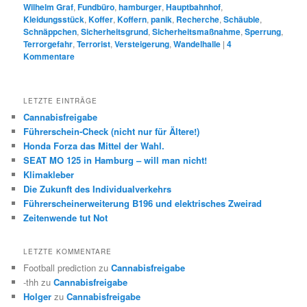
Wilhelm Graf
,
Fundbüro
,
hamburger
,
Hauptbahnhof
,
Kleidungsstück
,
Koffer
,
Koffern
,
panik
,
Recherche
,
Schäuble
,
Schnäppchen
,
Sicherheitsgrund
,
Sicherheitsmaßnahme
,
Sperrung
,
Terrorgefahr
,
Terrorist
,
Versteigerung
,
Wandelhalle
|
4
Kommentare
LETZTE EINTRÄGE
Cannabisfreigabe
Führerschein-Check (nicht nur für Ältere!)
Honda Forza das Mittel der Wahl.
SEAT MO 125 in Hamburg – will man nicht!
Klimakleber
Die Zukunft des Individualverkehrs
Führerscheinerweiterung B196 und elektrisches Zweirad
Zeitenwende tut Not
LETZTE KOMMENTARE
Football prediction
zu
Cannabisfreigabe
-thh
zu
Cannabisfreigabe
Holger
zu
Cannabisfreigabe