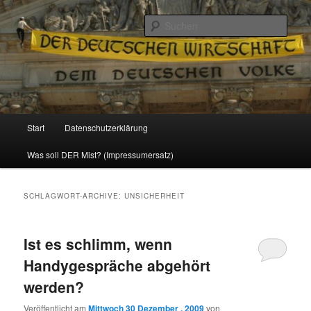
Politik, Wirtschaft, Soziales und Gesellschaft
Such
Reizzentrum
Hauptmenü
Start
Datenschutzerklärung
Zum
Zum
Was soll DER Mist? (Impressumersatz)
Inhalt
sekundären
wechseln
Inhalt
SCHLAGWORT-ARCHIVE:
UNSICHERHEIT
wechseln
Ist es schlimm, wenn
Handygespräche abgehört
werden?
Veröffentlicht am
Mittwoch 30 Dezember , 2009
von