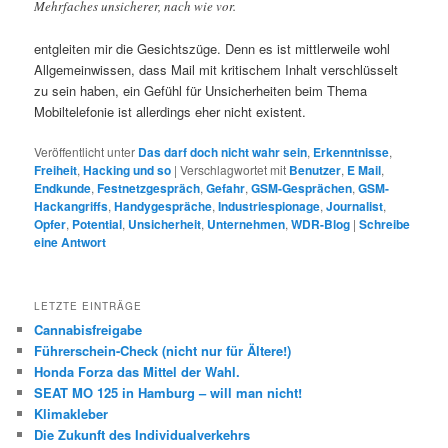
Mehrfaches unsicherer, nach wie vor.
entgleiten mir die Gesichtszüge. Denn es ist mittlerweile wohl
Allgemeinwissen, dass Mail mit kritischem Inhalt verschlüsselt
zu sein haben, ein Gefühl für Unsicherheiten beim Thema
Mobiltelefonie ist allerdings eher nicht existent.
Veröffentlicht unter
Das darf doch nicht wahr sein
,
Erkenntnisse
,
Freiheit
,
Hacking und so
|
Verschlagwortet mit
Benutzer
,
E Mail
,
Endkunde
,
Festnetzgespräch
,
Gefahr
,
GSM-Gesprächen
,
GSM-
Hackangriffs
,
Handygespräche
,
Industriespionage
,
Journalist
,
Opfer
,
Potential
,
Unsicherheit
,
Unternehmen
,
WDR-Blog
|
Schreibe
eine Antwort
LETZTE EINTRÄGE
Cannabisfreigabe
Führerschein-Check (nicht nur für Ältere!)
Honda Forza das Mittel der Wahl.
SEAT MO 125 in Hamburg – will man nicht!
Klimakleber
Die Zukunft des Individualverkehrs