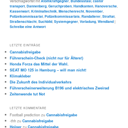
Verschlagwortet mit
Atomkraftgegner
,
Bundesstasi
,
castor
transport
,
Dannenberg
,
Geruchproben
,
Handkanten
,
Hanoversche
,
Kassenwart
,
Kriminaltechnik
,
Menschenrecht
,
November
,
Polizeikommissariat
,
Polizeikommissariats
,
Randalierer
,
Straftat
,
Straßenschlacht
,
Suchbild
,
Systemgegner
,
Vorladung
,
Wendland
|
Schreibe eine Antwort
LETZTE EINTRÄGE
Cannabisfreigabe
Führerschein-Check (nicht nur für Ältere!)
Honda Forza das Mittel der Wahl.
SEAT MO 125 in Hamburg – will man nicht!
Klimakleber
Die Zukunft des Individualverkehrs
Führerscheinerweiterung B196 und elektrisches Zweirad
Zeitenwende tut Not
LETZTE KOMMENTARE
Football prediction
zu
Cannabisfreigabe
-thh
zu
Cannabisfreigabe
Holger
zu
Cannabisfreigabe