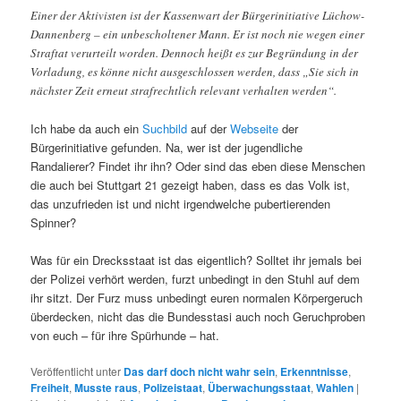
Einer der Aktivisten ist der Kassenwart der Bürgerinitiative Lüchow-
Dannenberg – ein unbescholtener Mann. Er ist noch nie wegen einer
Straftat verurteilt worden. Dennoch heißt es zur Begründung in der
Vorladung, es könne nicht ausgeschlossen werden, dass „Sie sich in
nächster Zeit erneut strafrechtlich relevant verhalten werden“.
Ich habe da auch ein
Suchbild
auf der
Webseite
der
Bürgerinitiative gefunden. Na, wer ist der jugendliche
Randalierer? Findet ihr ihn? Oder sind das eben diese Menschen
die auch bei Stuttgart 21 gezeigt haben, dass es das Volk ist,
das unzufrieden ist und nicht irgendwelche pubertierenden
Spinner?
Was für ein Drecksstaat ist das eigentlich? Solltet ihr jemals bei
der Polizei verhört werden, furzt unbedingt in den Stuhl auf dem
ihr sitzt. Der Furz muss unbedingt euren normalen Körpergeruch
überdecken, nicht das die Bundesstasi auch noch Geruchproben
von euch – für ihre Spürhunde – hat.
Veröffentlicht unter
Das darf doch nicht wahr sein
,
Erkenntnisse
,
Freiheit
,
Musste raus
,
Polizeistaat
,
Überwachungsstaat
,
Wahlen
|