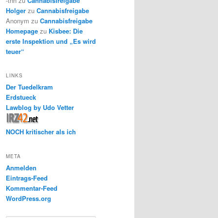
-thh
zu
Cannabisfreigabe
Holger
zu
Cannabisfreigabe
Anonym
zu
Cannabisfreigabe
Homepage
zu
Kisbee: Die
erste Inspektion und „Es wird
teuer“
LINKS
Der Tuedelkram
Erdstueck
Lawblog by Udo Vetter
NOCH kritischer als ich
META
Anmelden
Eintrags-Feed
Kommentar-Feed
WordPress.org