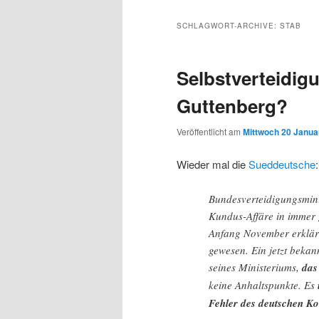
Inhalt
sekundären
SCHLAGWORT-ARCHIVE:
STAB
wechseln
Inhalt
Selbstverteidig
wechseln
Guttenberg?
Veröffentlicht am
Mittwoch 20 Januar
Wieder mal die
Sueddeutsche
:
Bundesverteidigungsmini
Kundus-Affäre in immer 
Anfang November erklärt
gewesen. Ein jetzt beka
seines Ministeriums,
das
keine Anhaltspunkte. Es
Fehler des deutschen 