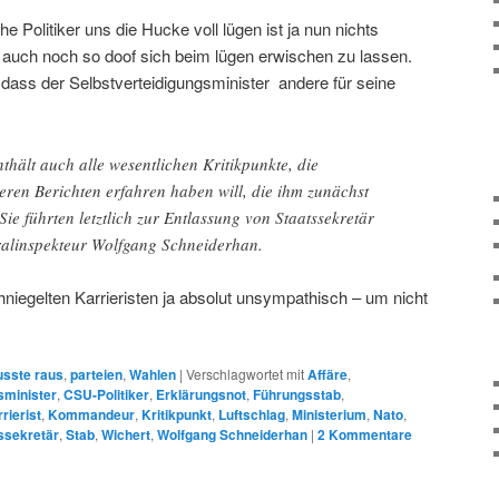
 Politiker uns die Hucke voll lügen ist ja nun nichts
t auch noch so doof sich beim lügen erwischen zu lassen.
, dass der Selbstverteidigungsminister andere für seine
thält auch alle wesentlichen Kritikpunkte, die
eren Berichten erfahren haben will, die ihm zunächst
Sie führten letztlich zur Entlassung von Staatssekretär
ralinspekteur Wolfgang Schneiderhan.
hniegelten Karrieristen ja absolut unsympathisch – um nicht
sste raus
,
parteien
,
Wahlen
|
Verschlagwortet mit
Affäre
,
sminister
,
CSU-Politiker
,
Erklärungsnot
,
Führungsstab
,
rierist
,
Kommandeur
,
Kritikpunkt
,
Luftschlag
,
Ministerium
,
Nato
,
ssekretär
,
Stab
,
Wichert
,
Wolfgang Schneiderhan
|
2
Kommentare