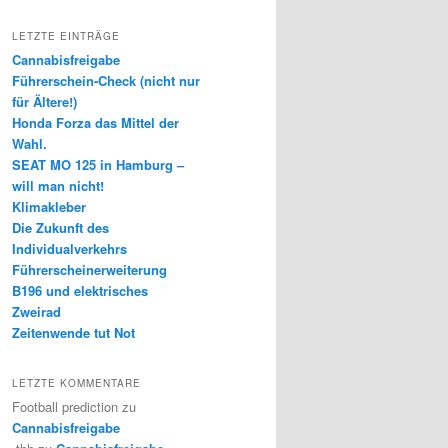
LETZTE EINTRÄGE
Cannabisfreigabe
Führerschein-Check (nicht nur
für Ältere!)
Honda Forza das Mittel der
Wahl.
SEAT MO 125 in Hamburg –
will man nicht!
Klimakleber
Die Zukunft des
Individualverkehrs
Führerscheinerweiterung
B196 und elektrisches
Zweirad
Zeitenwende tut Not
LETZTE KOMMENTARE
Football prediction
zu
Cannabisfreigabe