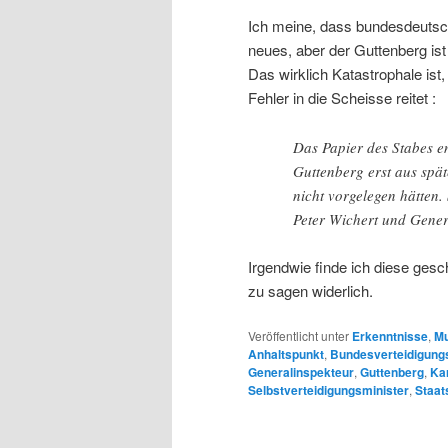
Ich meine, dass bundesdeutsche
neues, aber der Guttenberg is
Das wirklich Katastrophale ist
Fehler in die Scheisse reitet :
Das Papier des Stabes en
Guttenberg erst aus spät
nicht vorgelegen hätten. 
Peter Wichert und Gene
Irgendwie finde ich diese gesc
zu sagen widerlich.
Veröffentlicht unter
Erkenntnisse
,
Mu
Anhaltspunkt
,
Bundesverteidigung
Generalinspekteur
,
Guttenberg
,
Kar
Selbstverteidigungsminister
,
Staat