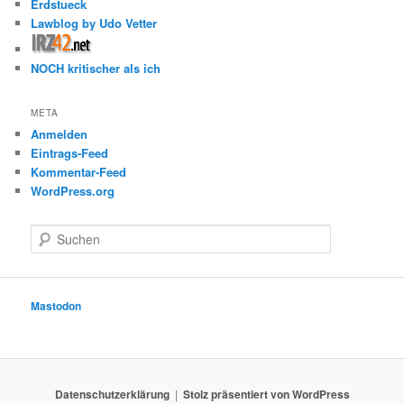
Erdstueck
Lawblog by Udo Vetter
NOCH kritischer als ich
META
Anmelden
Eintrags-Feed
Kommentar-Feed
WordPress.org
S
u
c
h
e
Mastodon
n
Datenschutzerklärung
Stolz präsentiert von WordPress