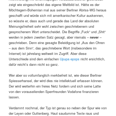
zeigt wie eingeschränkt das eigene Weltbild ist. Hätte es der
Möchtegern-Bohemian mal aus seiner Berliner Abriss-WG heraus
geschafft und würde sich mit amerikanischer Kultur auskennen,
so wüsste er, dass auch und gerade das Land der absoluten
Meinungsfreiheit sehr wohl zwischen geschriebenem und
gesprochenem Wort unterscheidet. Die Begriffe „Fuck“ und „Shit“
werden in jedem zweiten Satz gesagt, aber niemals –
never
–
geschrieben. Denn eine gesagte Beleidigung ist „Aus den Ohren
– aus dem Sinn“, das geschriebene Wort (insbesondere im
Internet) ist jahrelang weltweit im Zugriff. Aber diese
Unterschiede sind dem einfachen
Upupa epops
nicht ersichtlich,
dafür reicht’s dann nicht so ganz.
Wer aber so vollumfanglich merkbefreit ist, wie dieser Berliner
Spiesserhansel, der wird dies nie intellektuell erfassen können.
Der wird weiterhin ein freies Netz fordern und sich seine Latte
von den vorauseilenden Sperrfreunden Vodafone finanzieren
lassen.
Verdammt nochmal, der Typ ist genau so neben der Spur wie von
der Leyen oder Guttenberg. Haut saudumme Texte raus und