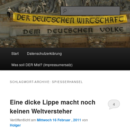
Politik, Wirtschaft, Soziales und Gesellschaft
Such
Reizzentrum
Hauptmenü
Start
Datenschutzerklärung
Zum
Zum
Was soll DER Mist? (Impressumersatz)
Inhalt
sekundären
wechseln
Inhalt
SCHLAGWORT-ARCHIVE:
SPIESSERHANSEL
wechseln
Eine dicke Lippe macht noch
4
keinen Weltversteher
Veröffentlicht am
Mittwoch 16 Februar , 2011
von
Holger