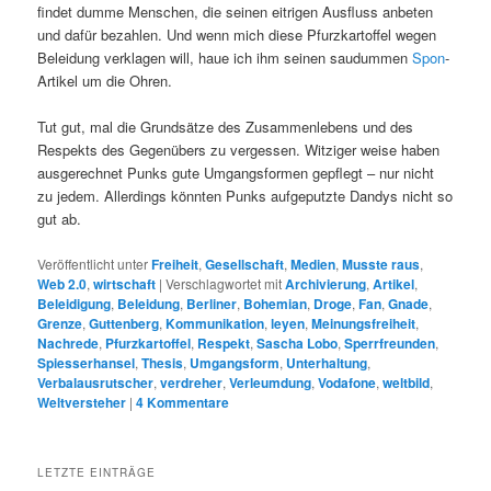
findet dumme Menschen, die seinen eitrigen Ausfluss anbeten
und dafür bezahlen. Und wenn mich diese Pfurzkartoffel wegen
Beleidung verklagen will, haue ich ihm seinen saudummen
Spon
-
Artikel um die Ohren.
Tut gut, mal die Grundsätze des Zusammenlebens und des
Respekts des Gegenübers zu vergessen. Witziger weise haben
ausgerechnet Punks gute Umgangsformen gepflegt – nur nicht
zu jedem. Allerdings könnten Punks aufgeputzte Dandys nicht so
gut ab.
Veröffentlicht unter
Freiheit
,
Gesellschaft
,
Medien
,
Musste raus
,
Web 2.0
,
wirtschaft
|
Verschlagwortet mit
Archivierung
,
Artikel
,
Beleidigung
,
Beleidung
,
Berliner
,
Bohemian
,
Droge
,
Fan
,
Gnade
,
Grenze
,
Guttenberg
,
Kommunikation
,
leyen
,
Meinungsfreiheit
,
Nachrede
,
Pfurzkartoffel
,
Respekt
,
Sascha Lobo
,
Sperrfreunden
,
Spiesserhansel
,
Thesis
,
Umgangsform
,
Unterhaltung
,
Verbalausrutscher
,
verdreher
,
Verleumdung
,
Vodafone
,
weltbild
,
Weltversteher
|
4
Kommentare
LETZTE EINTRÄGE