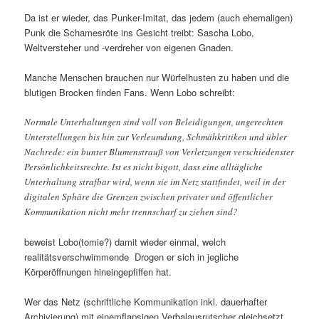
Da ist er wieder, das Punker-Imitat, das jedem (auch ehemaligen)
Punk die Schamesröte ins Gesicht treibt: Sascha Lobo,
Weltversteher und -verdreher von eigenen Gnaden.
Manche Menschen brauchen nur Würfelhusten zu haben und die
blutigen Brocken finden Fans. Wenn Lobo schreibt:
Normale Unterhaltungen sind voll von Beleidigungen, ungerechten
Unterstellungen bis hin zur Verleumdung, Schmähkritiken und übler
Nachrede: ein bunter Blumenstrauß von Verletzungen verschiedenster
Persönlichkeitsrechte. Ist es nicht bigott, dass eine alltägliche
Unterhaltung strafbar wird, wenn sie im Netz stattfindet, weil in der
digitalen Sphäre die Grenzen zwischen privater und öffentlicher
Kommunikation nicht mehr trennscharf zu ziehen sind?
beweist Lobo(tomie?) damit wieder einmal, welch
realitätsverschwimmende Drogen er sich in jegliche
Körperöffnungen hineingepfiffen hat.
Wer das Netz (schriftliche Kommunikation inkl. dauerhafter
Archivierung) mit einemflapsigen Verbalausrutscher gleichsetzt