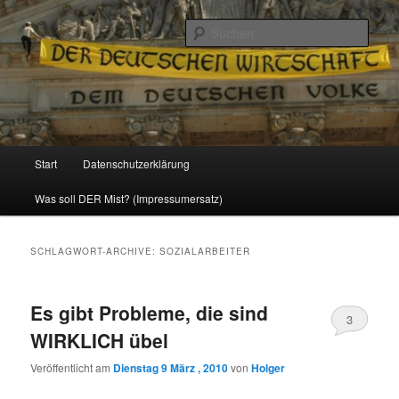
Politik, Wirtschaft, Soziales und Gesellschaft
Such
Reizzentrum
Hauptmenü
Start
Datenschutzerklärung
Zum
Zum
Was soll DER Mist? (Impressumersatz)
Inhalt
sekundären
wechseln
Inhalt
SCHLAGWORT-ARCHIVE:
SOZIALARBEITER
wechseln
Es gibt Probleme, die sind
3
WIRKLICH übel
Veröffentlicht am
Dienstag 9 März , 2010
von
Holger