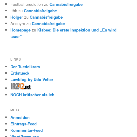
Football prediction
zu
Cannabisfreigabe
-thh
zu
Cannabisfreigabe
Holger
zu
Cannabisfreigabe
Anonym
zu
Cannabisfreigabe
Homepage
zu
Kisbee: Die erste Inspektion und „Es wird
teuer“
LINKS
Der Tuedelkram
Erdstueck
Lawblog by Udo Vetter
NOCH kritischer als ich
META
Anmelden
Eintrags-Feed
Kommentar-Feed
WordPress.org