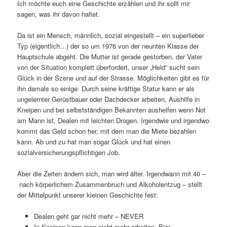
Ich möchte euch eine Geschichte erzählen und ihr sollt mir
sagen, was ihr davon haltet.
Da ist ein Mensch, männlich, sozial eingestellt – ein superlieber
Typ (eigentlich…) der so um 1976 von der neunten Klasse der
Hauptschule abgeht. Die Mutter ist gerade gestorben, der Vater
von der Situation komplett überfordert, unser „Held“ sucht sein
Glück in der Szene und auf der Strasse. Möglichkeiten gibt es für
ihn damals so einige: Durch seine kräftige Statur kann er als
ungelernter Gerüstbauer oder Dachdecker arbeiten, Aushilfe in
Kneipen und bei selbstständigen Bekannten aushelfen wenn Not
am Mann ist, Dealen mit leichten Drogen. Irgendwie und irgendwo
kommt das Geld schon her, mit dem man die Miete bezahlen
kann. Ab und zu hat man sogar Glück und hat einen
sozialversicherungspflichtigen Job.
Aber die Zeiten ändern sich, man wird älter. Irgendwann mit 40 –
nach körperlichem Zusammenbruch und Alkoholentzug – stellt
der Mittelpunkt unserer kleinen Geschichte fest:
Dealen geht gar nicht mehr – NEVER
In Kneipen kann man nicht mehr arbeiten. Bier