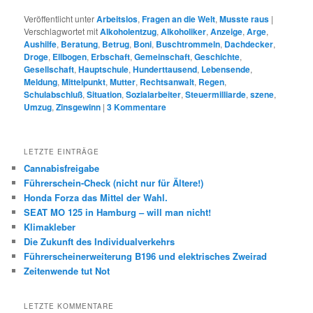
Veröffentlicht unter
Arbeitslos
,
Fragen an die Welt
,
Musste raus
|
Verschlagwortet mit
Alkoholentzug
,
Alkoholiker
,
Anzeige
,
Arge
,
Aushilfe
,
Beratung
,
Betrug
,
Boni
,
Buschtrommeln
,
Dachdecker
,
Droge
,
Ellbogen
,
Erbschaft
,
Gemeinschaft
,
Geschichte
,
Gesellschaft
,
Hauptschule
,
Hunderttausend
,
Lebensende
,
Meldung
,
Mittelpunkt
,
Mutter
,
Rechtsanwalt
,
Regen
,
Schulabschluß
,
Situation
,
Sozialarbeiter
,
Steuermilliarde
,
szene
,
Umzug
,
Zinsgewinn
|
3
Kommentare
LETZTE EINTRÄGE
Cannabisfreigabe
Führerschein-Check (nicht nur für Ältere!)
Honda Forza das Mittel der Wahl.
SEAT MO 125 in Hamburg – will man nicht!
Klimakleber
Die Zukunft des Individualverkehrs
Führerscheinerweiterung B196 und elektrisches Zweirad
Zeitenwende tut Not
LETZTE KOMMENTARE