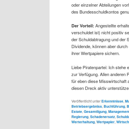
oder einzelner Abteilungen vor
des Bundesschuldkontos genutz
Der Vorteil:
Angestellte erhal
verschuldet ist) nicht positiv s
der Schuldabtragung und der Si
Dividende, können aber durch 
ihrer Wertpapiere sichern.
Liebe Piratenpartei: Ich stehe 
zur Verfügung. Allen anderen P
für eben diese Misswirtschaft 
diesen Dreck aktiv unterstütze
Veröffentlicht unter
Erkenntnisse
,
Mu
Betriebsergebniss
,
Buchführung
,
B
Estate
,
Gesamtilgung
,
Managemen
Regierung
,
Schadenersatz
,
Schuld
Werterhaltung
,
Wertpapier
,
Wirtsch