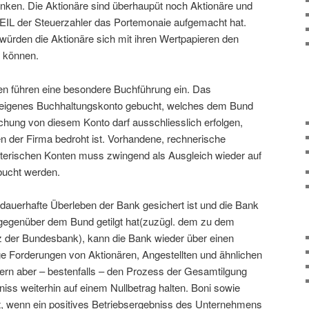
enken. Die Aktionäre sind überhaupüt noch Aktionäre und
 WEIL der Steuerzahler das Portemonaie aufgemacht hat.
 würden die Aktionäre sich mit ihren Wertpapieren den
 können.
en führen eine besondere Buchführung ein. Das
n eigenes Buchhaltungskonto gebucht, welches dem Bund
hung von diesem Konto darf ausschliesslich erfolgen,
 der Firma bedroht ist. Vorhandene, rechnerische
terischen Konten muss zwingend als Ausgleich wieder auf
bucht werden.
 dauerhafte Überleben der Bank gesichert ist und die Bank
 gegenüber dem Bund getilgt hat(zuzügl. dem zu dem
tz der Bundesbank), kann die Bank wieder über einen
ge Forderungen von Aktionären, Angestellten und ähnlichen
gern aber – bestenfalls – den Prozess der Gesamtilgung
iss weiterhin auf einem Nullbetrag halten. Boni sowie
t, wenn ein positives Betriebsergebniss des Unternehmens