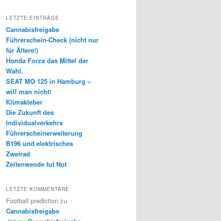
LETZTE EINTRÄGE
Cannabisfreigabe
Führerschein-Check (nicht nur
für Ältere!)
Honda Forza das Mittel der
Wahl.
SEAT MO 125 in Hamburg –
will man nicht!
Klimakleber
Die Zukunft des
Individualverkehrs
Führerscheinerweiterung
B196 und elektrisches
Zweirad
Zeitenwende tut Not
LETZTE KOMMENTARE
Football prediction
zu
Cannabisfreigabe