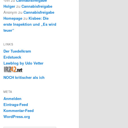
-thh
zu
Cannabisfreigabe
Holger
zu
Cannabisfreigabe
Anonym
zu
Cannabisfreigabe
Homepage
zu
Kisbee: Die
erste Inspektion und „Es wird
teuer“
LINKS
Der Tuedelkram
Erdstueck
Lawblog by Udo Vetter
NOCH kritischer als ich
META
Anmelden
Eintrags-Feed
Kommentar-Feed
WordPress.org