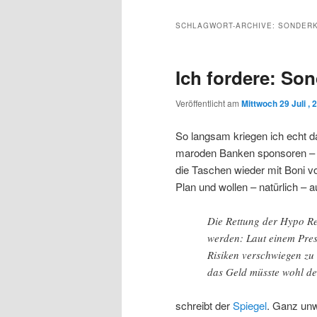
Inhalt
sekundären
SCHLAGWORT-ARCHIVE:
SONDER
wechseln
Inhalt
Ich fordere: So
wechseln
Veröffentlicht am
Mittwoch 29 Juli , 
So langsam kriegen ich echt d
maroden Banken sponsoren – so
die Taschen wieder mit Boni v
Plan und wollen – natürlich – 
Die Rettung der Hypo Re
werden: Laut einem Pre
Risiken verschwiegen zu
das Geld müsste wohl de
schreibt der
Spiegel
. Ganz unw