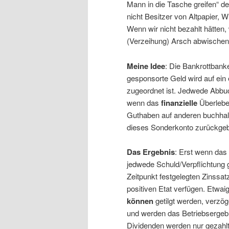
Mann in die Tasche greifen“ d
nicht Besitzer von Altpapier,
Wenn wir nicht bezahlt hätten,
(Verzeihung) Arsch abwischen
Meine Idee
: Die Bankrottbank
gesponsorte Geld wird auf ei
zugeordnet ist. Jedwede Abbuc
wenn das
finanzielle
Überleben
Guthaben auf anderen buchhal
dieses Sonderkonto zurückge
Das Ergebnis
: Erst wenn das
jedwede Schuld/Verpflichtung
Zeitpunkt festgelegten Zinssa
positiven Etat verfügen. Etwai
können
getilgt werden, verzö
und werden das Betriebsergebn
Dividenden werden nur gezahl