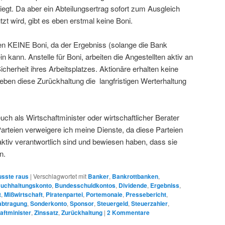
liegt. Da aber ein Abteilungsertrag sofort zum Ausgleich
t wird, gibt es eben erstmal keine Boni.
ten KEINE Boni, da der Ergebniss (solange die Bank
ein kann. Anstelle für Boni, arbeiten die Angestellten aktiv an
cherheit ihres Arbeitsplatzes. Aktionäre erhalten keine
eben diese Zurückhaltung die langfristigen Werterhaltung
euch als Wirtschaftminister oder wirtschaftlicher Berater
arteien verweigere ich meine Dienste, da diese Parteien
aktiv verantwortlich sind und bewiesen haben, dass sie
n.
sste raus
|
Verschlagwortet mit
Banker
,
Bankrottbanken
,
uchhaltungskonto
,
Bundesschuldkontos
,
Dividende
,
Ergebniss
,
t
,
Mißwirtschaft
,
Piratenpartei
,
Portemonaie
,
Pressebericht
,
abtragung
,
Sonderkonto
,
Sponsor
,
Steuergeld
,
Steuerzahler
,
aftminister
,
Zinssatz
,
Zurückhaltung
|
2
Kommentare