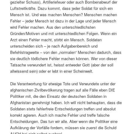
gezielter Schuss), Artilleriefeuer oder auch Bombenabwurf der
Luftstreitkräfte. Dazu kommt, dass jeder Soldat für sich ein
Mensch ist. Und was machen Menschen? Menschen machen
Fehler – jeder Mensch ist dazu in der Lage und jeder Mensch
wird Fehler machen. Aus den unterschiedlichsten
Gründen/Motiven und mit unterschiedlichen Folgen. Wenn ein
Arzt einen Fehler macht, stirbt ein Mensch. Soldaten
unterscheiden sich – je nach Aufgabenbereich und
Befehlstragweite – von den „normalen“ Menschen dadurch, dass
sie deutlich tödlichere Fehler machen können. Wer von dieser
Tatsache verwundert ist, heisst entweder Gott (aber der soll
allwissend sein) oder er lebt in einer Scheinwelt.
Die Verantwortung für etwaige Tote und Verwundete unter der
afghanischen Zivilbevölkerung tragen auf alle Fälle eben DIE
Politiker mit, die den Einsatz der deutschen Soldaten in
Afghanistan genehmigt haben. Ich will nicht behaupten, dass die
Soldaten stets fehlerfreie Entscheidungen treffen und absolut
korrekt agieren. Auch ich mache Fehler und treffe falsche
Entscheidungen. Das tun wir alle. Aber wenn die Politiker eine
Aufklärung der Vorfälle fordern, müssen sie zuerst die Schuld
AUCH bei sich selbst suchen!