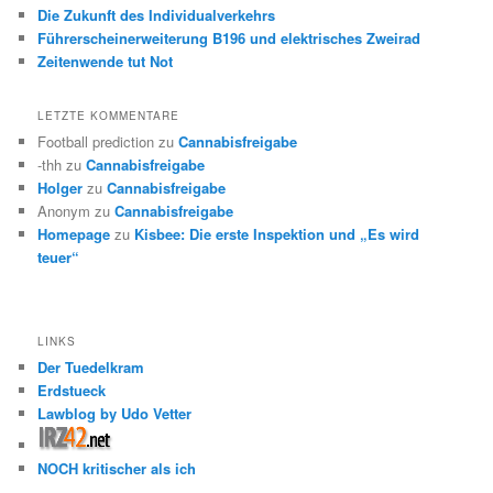
Die Zukunft des Individualverkehrs
Führerscheinerweiterung B196 und elektrisches Zweirad
Zeitenwende tut Not
LETZTE KOMMENTARE
Football prediction
zu
Cannabisfreigabe
-thh
zu
Cannabisfreigabe
Holger
zu
Cannabisfreigabe
Anonym
zu
Cannabisfreigabe
Homepage
zu
Kisbee: Die erste Inspektion und „Es wird
teuer“
LINKS
Der Tuedelkram
Erdstueck
Lawblog by Udo Vetter
NOCH kritischer als ich