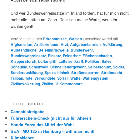
Und wer Bundeswehreinsätze im Inland fordert, hat für mich nicht
mehr alle Latten am Zaun. Denkt an meine Worte, wenn ihr
wählen geht!
Veröffentlicht unter
Erkenntnisse
,
Wahlen
|
Verschlagwortet mit
Afghanistan
,
Artilleriefeuer
,
Arzt
,
Aufgabenbereich
,
Aufklärung
,
Aufständische
,
Befehlstragweite
,
Bundeswehr
,
Bundeswehreinsatz
,
Einsatz
,
Feinarbeit
,
Flächenschaden
,
Klapperstorch
,
Luftangriff
,
Luftstreitkraft
,
Politiker
,
Salve
,
Schäuble
,
Scheinwelt
,
Schnellfeuergewehr
,
Selbstschutz
,
Soldat
,
Sonderausbildung
,
Spezialeinheit
,
Straßensperren
,
Streitmacht
,
Taliban
,
Tote
,
Verwundete
,
Vorfall
,
Waffe
,
Waffensystem
,
Zivilbevölkerung
,
Zivilist
|
3
Kommentare
LETZTE EINTRÄGE
Cannabisfreigabe
Führerschein-Check (nicht nur für Ältere!)
Honda Forza das Mittel der Wahl.
SEAT MO 125 in Hamburg – will man nicht!
Klimakleber