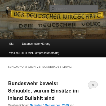
Politik, Wirtschaft, Soziales und Gesellschaft
Such
Reizzentrum
Hauptmenü
Start
Datenschutzerklärung
Zum
Zum
Was soll DER Mist? (Impressumersatz)
Inhalt
sekundären
wechseln
Inhalt
SCHLAGWORT-ARCHIVE:
SONDERAUSBILDUNG
wechseln
Bundeswehr beweist
3
Schäuble, warum Einsätze im
Inland Bullshit sind
Veröffentlicht am
Samstag 5 September , 2009
von