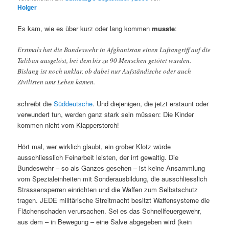
Holger
Es kam, wie es über kurz oder lang kommen
musste
:
Erstmals hat die Bundeswehr in Afghanistan einen Luftangriff auf die
Taliban ausgelöst, bei dem bis zu 90 Menschen getötet wurden.
Bislang ist noch unklar, ob dabei nur Aufständische oder auch
Zivilisten ums Leben kamen.
schreibt die
Süddeutsche
. Und diejenigen, die jetzt erstaunt oder
verwundert tun, werden ganz stark sein müssen: Die Kinder
kommen nicht vom Klapperstorch!
Hört mal, wer wirklich glaubt, ein grober Klotz würde
ausschliesslich Feinarbeit leisten, der irrt gewaltig. Die
Bundeswehr – so als Ganzes gesehen – ist keine Ansammlung
vom Spezialeinheiten mit Sonderausbildung, die ausschliesslich
Strassensperren einrichten und die Waffen zum Selbstschutz
tragen. JEDE militärische Streitmacht besitzt Waffensysteme die
Flächenschaden verursachen. Sei es das Schnellfeuergewehr,
aus dem – in Bewegung – eine Salve abgegeben wird (kein