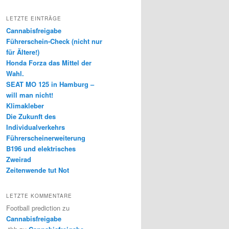
LETZTE EINTRÄGE
Cannabisfreigabe
Führerschein-Check (nicht nur
für Ältere!)
Honda Forza das Mittel der
Wahl.
SEAT MO 125 in Hamburg –
will man nicht!
Klimakleber
Die Zukunft des
Individualverkehrs
Führerscheinerweiterung
B196 und elektrisches
Zweirad
Zeitenwende tut Not
LETZTE KOMMENTARE
Football prediction
zu
Cannabisfreigabe