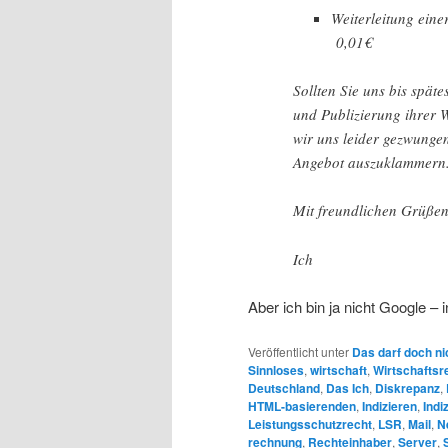
Weiterleitung 
0,01€
Sollten Sie uns bis spät
und Publizierung ihrer 
wir uns leider gezwungen
Angebot auszuklammern
Mit freundlichen Grüße
Ich
Aber ich bin ja nicht Google – 
Veröffentlicht unter
Das darf doch ni
Sinnloses
,
wirtschaft
,
Wirtschaftsr
Deutschland
,
Das Ich
,
Diskrepanz
,
HTML-basierenden
,
Indizieren
,
Indi
Leistungsschutzrecht
,
LSR
,
Mail
,
N
rechnung
,
Rechteinhaber
,
Server
,