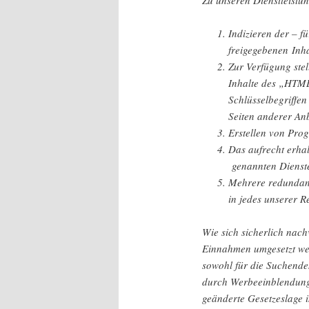
Indizieren der – f
freigegebenen Inh
Zur Verfügung stel
Inhalte des „HTML
Schlüsselbegriffen
Seiten anderer Anb
Erstellen von Pro
Das aufrecht erha
genannten Dienste
Mehrere redundant
in jedes unserer R
Wie sich sicherlich nac
Einnahmen umgesetzt wer
sowohl für die Suchende
durch Werbeeinblendung
geänderte Gesetzeslage 