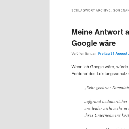
Inhalt
sekundären
SCHLAGWORT-ARCHIVE:
SOGENA
wechseln
Inhalt
Meine Antwort a
wechseln
Google wäre
Veröffentlicht am
Freitag 31 August 
Wenn ich Google wäre, würde i
Forderer des Leistungsschutz
„Sehr geehrter Domaini
aufgrund bedauerlicher 
uns leider nicht mehr in
ihres Unternehmens kost
Zu unseren Dienstleistun