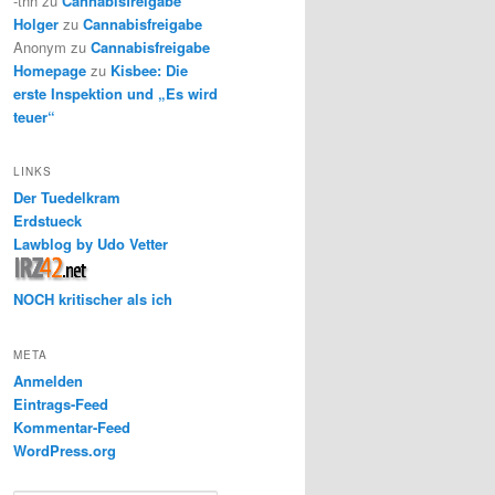
-thh
zu
Cannabisfreigabe
Holger
zu
Cannabisfreigabe
Anonym
zu
Cannabisfreigabe
Homepage
zu
Kisbee: Die
erste Inspektion und „Es wird
teuer“
LINKS
Der Tuedelkram
Erdstueck
Lawblog by Udo Vetter
NOCH kritischer als ich
META
Anmelden
Eintrags-Feed
Kommentar-Feed
WordPress.org