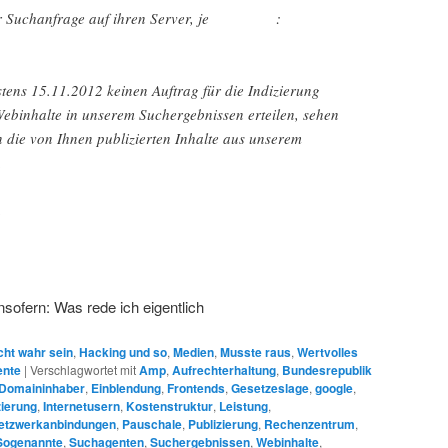
einer Suchanfrage auf ihren Server, je :
estens 15.11.2012 keinen Auftrag für die Indizierung
Webinhalte in unserem Suchergebnissen erteilen, sehen
 die von Ihnen publizierten Inhalte aus unserem
.
n
insofern: Was rede ich eigentlich
cht wahr sein
,
Hacking und so
,
Medien
,
Musste raus
,
Wertvolles
ente
|
Verschlagwortet mit
Amp
,
Aufrechterhaltung
,
Bundesrepublik
Domaininhaber
,
Einblendung
,
Frontends
,
Gesetzeslage
,
google
,
zierung
,
Internetusern
,
Kostenstruktur
,
Leistung
,
etzwerkanbindungen
,
Pauschale
,
Publizierung
,
Rechenzentrum
,
Sogenannte
,
Suchagenten
,
Suchergebnissen
,
Webinhalte
,