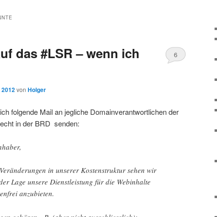
NNTE
uf das #LSR – wenn ich
6
, 2012
von
Holger
ch folgende Mail an jegliche Domainverantwortlichen der
recht in der BRD senden:
nhaber,
Veränderungen in unserer Kostenstruktur sehen wir
 der Lage unsere Dienstleistung für die Webinhalte
enfrei anzubieten.
gen gehören z.B. (aber nicht ausschliesslich):