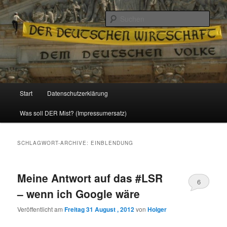
Politik, Wirtschaft, Soziales und Gesellschaft
Such
Reizzentrum
Hauptmenü
Start
Datenschutzerklärung
Zum
Zum
Was soll DER Mist? (Impressumersatz)
Inhalt
sekundären
wechseln
Inhalt
SCHLAGWORT-ARCHIVE:
EINBLENDUNG
wechseln
Meine Antwort auf das #LSR
6
– wenn ich Google wäre
Veröffentlicht am
Freitag 31 August , 2012
von
Holger