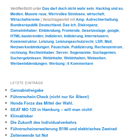
Veröffentlicht unter
Das darf doch nicht wahr sein
,
Hacking und so
,
Medien
,
Musste raus
,
Wertvolles Sinnloses
,
wirtschaft
,
Wirtschaftsrente
|
Verschlagwortet mit
Amp
,
Aufrechterhaltung
,
Bundesrepublik Deutschland
,
Das Ich
,
Diskrepanz
,
Domaininhaber
,
Einblendung
,
Frontends
,
Gesetzeslage
,
google
,
HTML-basierenden
,
Indizieren
,
Indizierung
,
Internetusern
,
Kostenstruktur
,
Leistung
,
Leistungsschutzrecht
,
LSR
,
Mail
,
Netzwerkanbindungen
,
Pauschale
,
Publizierung
,
Rechenzentrum
,
rechnung
,
Rechteinhaber
,
Server
,
Sogenannte
,
Suchagenten
,
Suchergebnissen
,
Webinhalte
,
Webinhalten
,
Webseiten
,
Werbeeinblendungen
,
Werbung
|
6
Kommentare
LETZTE EINTRÄGE
Cannabisfreigabe
Führerschein-Check (nicht nur für Ältere!)
Honda Forza das Mittel der Wahl.
SEAT MO 125 in Hamburg – will man nicht!
Klimakleber
Die Zukunft des Individualverkehrs
Führerscheinerweiterung B196 und elektrisches Zweirad
Zeitenwende tut Not