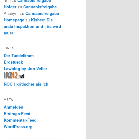
-thh
zu
Cannabisfreigabe
Holger
zu
Cannabisfreigabe
Anonym
zu
Cannabisfreigabe
Homepage
zu
Kisbee: Die
erste Inspektion und „Es wird
teuer“
LINKS
Der Tuedelkram
Erdstueck
Lawblog by Udo Vetter
NOCH kritischer als ich
META
Anmelden
Eintrags-Feed
Kommentar-Feed
WordPress.org