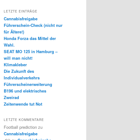
LETZTE EINTRÄGE
Cannabisfreigabe
Führerschein-Check (nicht nur
für Ältere!)
Honda Forza das Mittel der
Wahl.
SEAT MO 125 in Hamburg –
will man nicht!
Klimakleber
Die Zukunft des
Individualverkehrs
Führerscheinerweiterung
B196 und elektrisches
Zweirad
Zeitenwende tut Not
LETZTE KOMMENTARE
Football prediction
zu
Cannabisfreigabe