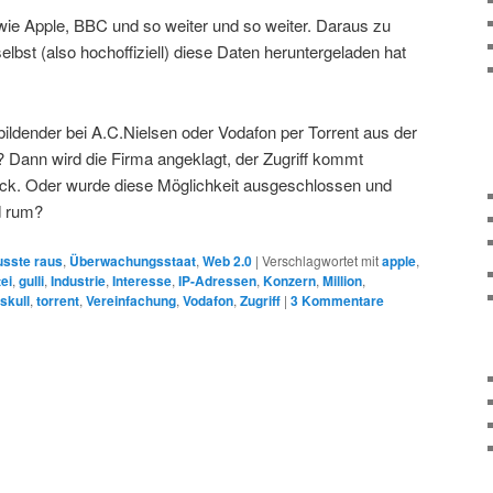
ie Apple, BBC und so weiter und so weiter. Daraus zu
selbst (also hochoffiziell) diese Daten heruntergeladen hat
ildender bei A.C.Nielsen oder Vodafon per Torrent aus der
? Dann wird die Firma angeklagt, der Zugriff kommt
ock. Oder wurde diese Möglichkeit ausgeschlossen und
d rum?
sste raus
,
Überwachungsstaat
,
Web 2.0
|
Verschlagwortet mit
apple
,
ei
,
gulli
,
Industrie
,
Interesse
,
IP-Adressen
,
Konzern
,
Million
,
skull
,
torrent
,
Vereinfachung
,
Vodafon
,
Zugriff
|
3
Kommentare