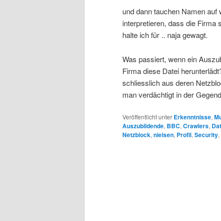
und dann tauchen Namen auf w
interpretieren, dass die Firma 
halte ich für .. naja gewagt.
Was passiert, wenn ein Auszub
Firma diese Datei herunterlädt
schliesslich aus deren Netzbl
man verdächtigt in der Gegen
Veröffentlicht unter
Erkenntnisse
,
Mu
Auszubildende
,
BBC
,
Crawlers
,
Dat
Netzblock
,
nielsen
,
Profil
,
Security
,