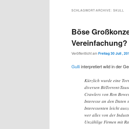
Inhalt
sekundären
SCHLAGWORT-ARCHIVE:
SKULL
wechseln
Inhalt
Böse Großkonze
wechseln
Vereinfachung?
Veröffentlicht am
Freitag 30 Juli , 20
Gulli
interpretiert wild in der 
Kürzlich wurde eine Tor
diversen BitTorrent-Taus
Crawlers von Ron Bowes 
Interesse an den Daten 
Interessenten leicht aus
wer alles von der Indust
Unzählige Firmen mit Ra