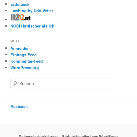
Erdstueck
Lawblog by Udo Vetter
NOCH kritischer als ich
META
Anmelden
Eintrags-Feed
Kommentar-Feed
WordPress.org
S
u
c
h
e
Mastodon
n
Datenschutzerklärung
Stolz präsentiert von WordPress