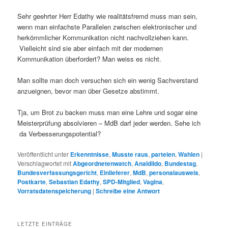
Sehr geehrter Herr Edathy wie realitätsfremd muss man sein,
wenn man einfachste Parallelen zwischen elektronischer und
herkömmlicher Kommunikation nicht nachvollziehen kann.
Vielleicht sind sie aber einfach mit der modernen
Kommunikation überfordert? Man weiss es nicht.
Man sollte man doch versuchen sich ein wenig Sachverstand
anzueignen, bevor man über Gesetze abstimmt.
Tja, um Brot zu backen muss man eine Lehre und sogar eine
Meisterprüfung absolvieren – MdB darf jeder werden. Sehe ich
da Verbesserungspotential?
Veröffentlicht unter
Erkenntnisse
,
Musste raus
,
parteien
,
Wahlen
|
Verschlagwortet mit
Abgeordnetenwatch
,
Analdildo
,
Bundestag
,
Bundesverfassungsgericht
,
Einlieferer
,
MdB
,
personalausweis
,
Postkarte
,
Sebastian Edathy
,
SPD-Mitglied
,
Vagina
,
Vorratsdatenspeicherung
|
Schreibe eine Antwort
LETZTE EINTRÄGE