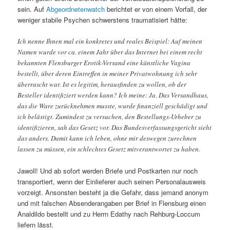
sein. Auf
Abgeordnetenwatch
berichtet er von einem Vorfall, der
weniger stabile Psychen schwerstens traumatisiert hätte:
Ich nenne Ihnen mal ein konkretes und reales Beispiel: Auf meinen
Namen wurde vor ca. einem Jahr über das Internet bei einem recht
bekannten Flensburger Erotik-Versand eine künstliche Vagina
bestellt, über deren Eintreffen in meiner Privatwohnung ich sehr
überrascht war. Ist es legitim, herausfinden zu wollen, ob der
Besteller identifiziert werden kann? Ich meine: Ja. Das Versandhaus,
das die Ware zurücknehmen musste, wurde finanziell geschädigt und
ich belästigt. Zumindest zu versuchen, den Bestellungs-Urheber zu
identifizieren, sah das Gesetz vor. Das Bundesverfassungsgericht sieht
das anders. Damit kann ich leben, ohne mir deswegen zurechnen
lassen zu müssen, ein schlechtes Gesetz mitverantwortet zu haben.
Jawoll! Und ab sofort werden Briefe und Postkarten nur noch
transportiert, wenn der Einlieferer auch seinen Personalausweis
vorzeigt. Ansonsten besteht ja die Gefahr, dass jemand anonym
und mit falschen Absenderangaben per Brief in Flensburg einen
Analdildo bestellt und zu Herrn Edathy nach Rehburg-Loccum
liefern lässt.