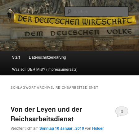
Politik, Wirtschaft, Soziales und Gesellschaft
Such
Reizzentrum
Hauptmenü
Start
Datenschutzerklärung
Zum
Zum
Was soll DER Mist? (Impressumersatz)
Inhalt
sekundären
wechseln
Inhalt
SCHLAGWORT-ARCHIVE:
REICHSARBEITSDIENST
wechseln
Von der Leyen und der
3
Reichsarbeitsdienst
Veröffentlicht am
Sonntag 10 Januar , 2010
von
Holger