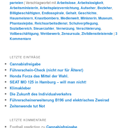
parteien
|
Verschlagwortet mit
Arbeitslose
,
Arbeitslosigkeit
,
Arbeitsministerin
,
Arbeitsplatzvernichtung
,
Aufseher
,
Bezieher
,
Billigbeschäftigten
,
Endlosspirale
,
Gehalt
,
Geschichte
,
Hausmeistern
,
Knastbombers
,
Medienwelt
,
Ministerin
,
Museum
,
Phantasiejobs
,
Reichsarbeitsdienst
,
Schulverpflegung
,
Sozialbereich
,
Steuerzahler
,
Vernetzung
,
Verschleierung
,
Vollbeschäftigung
,
Wettbewerb
,
Zensursula
,
Zivildienstleistende
|
3
Kommentare
LETZTE EINTRÄGE
Cannabisfreigabe
Führerschein-Check (nicht nur für Ältere!)
Honda Forza das Mittel der Wahl.
SEAT MO 125 in Hamburg – will man nicht!
Klimakleber
Die Zukunft des Individualverkehrs
Führerscheinerweiterung B196 und elektrisches Zweirad
Zeitenwende tut Not
LETZTE KOMMENTARE
Football prediction
zu
Cannabisfreigabe