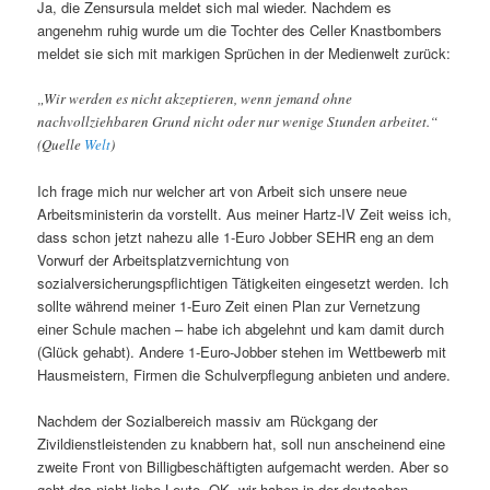
Ja, die Zensursula meldet sich mal wieder. Nachdem es
angenehm ruhig wurde um die Tochter des Celler Knastbombers
meldet sie sich mit markigen Sprüchen in der Medienwelt zurück:
„Wir werden es nicht akzeptieren, wenn jemand ohne
nachvollziehbaren Grund nicht oder nur wenige Stunden arbeitet.“
(Quelle
Welt
)
Ich frage mich nur welcher art von Arbeit sich unsere neue
Arbeitsministerin da vorstellt. Aus meiner Hartz-IV Zeit weiss ich,
dass schon jetzt nahezu alle 1-Euro Jobber SEHR eng an dem
Vorwurf der Arbeitsplatzvernichtung von
sozialversicherungspflichtigen Tätigkeiten eingesetzt werden. Ich
sollte während meiner 1-Euro Zeit einen Plan zur Vernetzung
einer Schule machen – habe ich abgelehnt und kam damit durch
(Glück gehabt). Andere 1-Euro-Jobber stehen im Wettbewerb mit
Hausmeistern, Firmen die Schulverpflegung anbieten und andere.
Nachdem der Sozialbereich massiv am Rückgang der
Zivildienstleistenden zu knabbern hat, soll nun anscheinend eine
zweite Front von Billigbeschäftigten aufgemacht werden. Aber so
geht das nicht liebe Leute. OK, wir haben in der deutschen