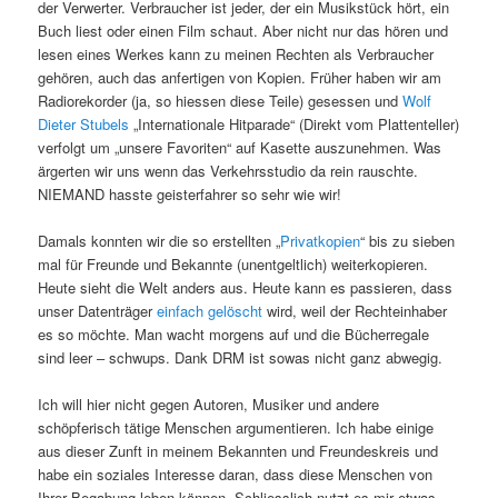
der Verwerter. Verbraucher ist jeder, der ein Musikstück hört, ein
Buch liest oder einen Film schaut. Aber nicht nur das hören und
lesen eines Werkes kann zu meinen Rechten als Verbraucher
gehören, auch das anfertigen von Kopien. Früher haben wir am
Radiorekorder (ja, so hiessen diese Teile) gesessen und
Wolf
Dieter Stubels
„Internationale Hitparade“ (Direkt vom Plattenteller)
verfolgt um „unsere Favoriten“ auf Kasette auszunehmen. Was
ärgerten wir uns wenn das Verkehrsstudio da rein rauschte.
NIEMAND hasste geisterfahrer so sehr wie wir!
Damals konnten wir die so erstellten „
Privatkopien
“ bis zu sieben
mal für Freunde und Bekannte (unentgeltlich) weiterkopieren.
Heute sieht die Welt anders aus. Heute kann es passieren, dass
unser Datenträger
einfach gelöscht
wird, weil der Rechteinhaber
es so möchte. Man wacht morgens auf und die Bücherregale
sind leer – schwups. Dank DRM ist sowas nicht ganz abwegig.
Ich will hier nicht gegen Autoren, Musiker und andere
schöpferisch tätige Menschen argumentieren. Ich habe einige
aus dieser Zunft in meinem Bekannten und Freundeskreis und
habe ein soziales Interesse daran, dass diese Menschen von
Ihrer Begabung leben können. Schliesslich nutzt es mir etwas,