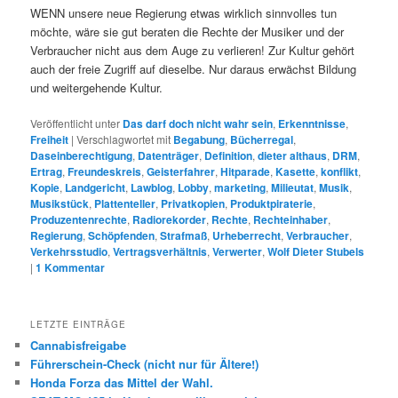
WENN unsere neue Regierung etwas wirklich sinnvolles tun
möchte, wäre sie gut beraten die Rechte der Musiker und der
Verbraucher nicht aus dem Auge zu verlieren! Zur Kultur gehört
auch der freie Zugriff auf dieselbe. Nur daraus erwächst Bildung
und weitergehende Kultur.
Veröffentlicht unter
Das darf doch nicht wahr sein
,
Erkenntnisse
,
Freiheit
|
Verschlagwortet mit
Begabung
,
Bücherregal
,
Daseinberechtigung
,
Datenträger
,
Definition
,
dieter althaus
,
DRM
,
Ertrag
,
Freundeskreis
,
Geisterfahrer
,
Hitparade
,
Kasette
,
konflikt
,
Kopie
,
Landgericht
,
Lawblog
,
Lobby
,
marketing
,
Milieutat
,
Musik
,
Musikstück
,
Plattenteller
,
Privatkopien
,
Produktpiraterie
,
Produzentenrechte
,
Radiorekorder
,
Rechte
,
Rechteinhaber
,
Regierung
,
Schöpfenden
,
Strafmaß
,
Urheberrecht
,
Verbraucher
,
Verkehrsstudio
,
Vertragsverhältnis
,
Verwerter
,
Wolf Dieter Stubels
|
1
Kommentar
LETZTE EINTRÄGE
Cannabisfreigabe
Führerschein-Check (nicht nur für Ältere!)
Honda Forza das Mittel der Wahl.