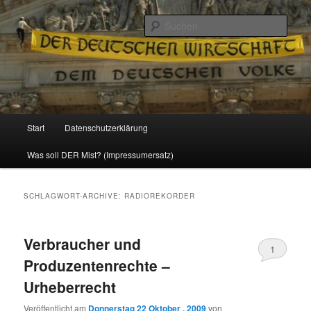
Politik, Wirtschaft, Soziales und Gesellschaft
Such
Reizzentrum
Hauptmenü
Start
Datenschutzerklärung
Zum
Zum
Was soll DER Mist? (Impressumersatz)
Inhalt
sekundären
wechseln
Inhalt
SCHLAGWORT-ARCHIVE:
RADIOREKORDER
wechseln
Verbraucher und
1
Produzentenrechte –
Urheberrecht
Veröffentlicht am
Donnerstag 22 Oktober , 2009
von