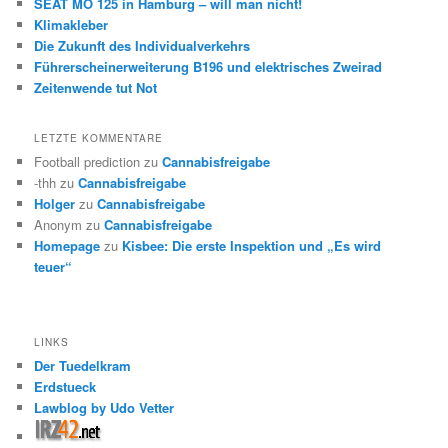
SEAT MO 125 in Hamburg – will man nicht!
Klimakleber
Die Zukunft des Individualverkehrs
Führerscheinerweiterung B196 und elektrisches Zweirad
Zeitenwende tut Not
LETZTE KOMMENTARE
Football prediction
zu
Cannabisfreigabe
-thh
zu
Cannabisfreigabe
Holger
zu
Cannabisfreigabe
Anonym
zu
Cannabisfreigabe
Homepage
zu
Kisbee: Die erste Inspektion und „Es wird
teuer“
LINKS
Der Tuedelkram
Erdstueck
Lawblog by Udo Vetter