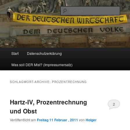
Politik, Wirtschaft, Soziales und Gesellschaft
Such
Reizzentrum
Hauptmenü
Start
Datenschutzerklärung
Zum
Zum
Was soll DER Mist? (Impressumersatz)
Inhalt
sekundären
wechseln
Inhalt
SCHLAGWORT-ARCHIVE:
PROZENTRECHNUNG
wechseln
Hartz-IV, Prozentrechnung
2
und Obst
Veröffentlicht am
Freitag 11 Februar , 2011
von
Holger