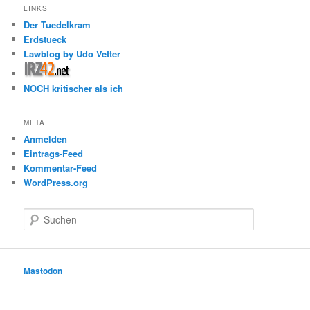
LINKS
Der Tuedelkram
Erdstueck
Lawblog by Udo Vetter
NOCH kritischer als ich
META
Anmelden
Eintrags-Feed
Kommentar-Feed
WordPress.org
S
u
c
h
e
Mastodon
n