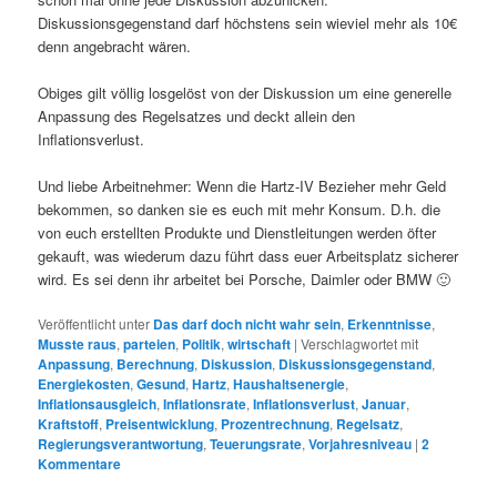
Diskussionsgegenstand darf höchstens sein wieviel mehr als 10€
denn angebracht wären.
Obiges gilt völlig losgelöst von der Diskussion um eine generelle
Anpassung des Regelsatzes und deckt allein den
Inflationsverlust.
Und liebe Arbeitnehmer: Wenn die Hartz-IV Bezieher mehr Geld
bekommen, so danken sie es euch mit mehr Konsum. D.h. die
von euch erstellten Produkte und Dienstleitungen werden öfter
gekauft, was wiederum dazu führt dass euer Arbeitsplatz sicherer
wird. Es sei denn ihr arbeitet bei Porsche, Daimler oder BMW 🙂
Veröffentlicht unter
Das darf doch nicht wahr sein
,
Erkenntnisse
,
Musste raus
,
parteien
,
Politik
,
wirtschaft
|
Verschlagwortet mit
Anpassung
,
Berechnung
,
Diskussion
,
Diskussionsgegenstand
,
Energiekosten
,
Gesund
,
Hartz
,
Haushaltsenergie
,
Inflationsausgleich
,
Inflationsrate
,
Inflationsverlust
,
Januar
,
Kraftstoff
,
Preisentwicklung
,
Prozentrechnung
,
Regelsatz
,
Regierungsverantwortung
,
Teuerungsrate
,
Vorjahresniveau
|
2
Kommentare