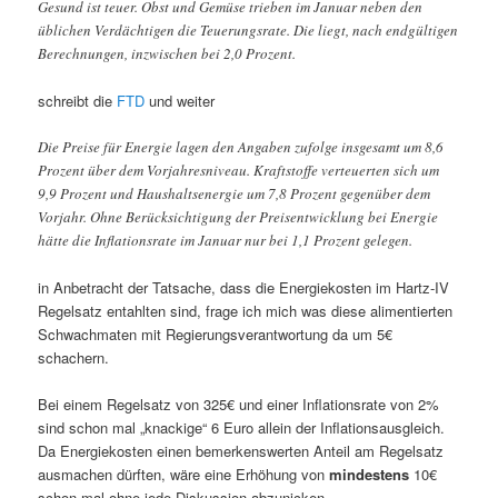
Gesund ist teuer. Obst und Gemüse trieben im Januar neben den
üblichen Verdächtigen die Teuerungsrate. Die liegt, nach endgültigen
Berechnungen, inzwischen bei 2,0 Prozent.
schreibt die
FTD
und weiter
Die Preise für Energie lagen den Angaben zufolge insgesamt um 8,6
Prozent über dem Vorjahresniveau. Kraftstoffe verteuerten sich um
9,9 Prozent und Haushaltsenergie um 7,8 Prozent gegenüber dem
Vorjahr. Ohne Berücksichtigung der Preisentwicklung bei Energie
hätte die Inflationsrate im Januar nur bei 1,1 Prozent gelegen.
in Anbetracht der Tatsache, dass die Energiekosten im Hartz-IV
Regelsatz entahlten sind, frage ich mich was diese alimentierten
Schwachmaten mit Regierungsverantwortung da um 5€
schachern.
Bei einem Regelsatz von 325€ und einer Inflationsrate von 2%
sind schon mal „knackige“ 6 Euro allein der Inflationsausgleich.
Da Energiekosten einen bemerkenswerten Anteil am Regelsatz
ausmachen dürften, wäre eine Erhöhung von
mindestens
10€
schon mal ohne jede Diskussion abzunicken.