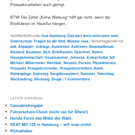
Prospektverteilern auch gelingt.
BTW: Der Zettel „Keine Werbung“ hilft gar nicht, wenn die
Briefkästen im Hausflur hängen.
Veröffentlicht unter
Aus Hamburg
,
Das darf doch nicht wahr sein
,
Datenschutz
,
Fragen an die Welt
,
Musste raus
|
Verschlagwortet mit
aldi
,
Altpapier
,
Anklage
,
Aufstehen
,
Auftreten
,
Baseballkeule
,
Bastard
,
Bauhaus
,
Bett
,
Briefkasten
,
Geschrei
,
Haken
,
Hausgemeinschaft
,
Hausnummer
,
Jehovas
,
Kniescheibe
,
lidl
,
Michael
,
Mittermeier
,
Nachbar
,
Neuzeit
,
Person
,
Pizzalieferant
,
Prospekt
,
Prospektverteiler
,
Prospektverteilern
,
Ratte
,
Rattenplage
,
Samstag
,
Sargdiscountern
,
Summer
,
Totschlag
,
Weckauftrag
,
Werbung
,
Zeuge
|
7
Kommentare
LETZTE EINTRÄGE
Cannabisfreigabe
Führerschein-Check (nicht nur für Ältere!)
Honda Forza das Mittel der Wahl.
SEAT MO 125 in Hamburg – will man nicht!
Klimakleber