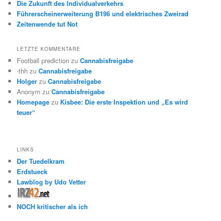
Die Zukunft des Individualverkehrs
Führerscheinerweiterung B196 und elektrisches Zweirad
Zeitenwende tut Not
LETZTE KOMMENTARE
Football prediction
zu
Cannabisfreigabe
-thh
zu
Cannabisfreigabe
Holger
zu
Cannabisfreigabe
Anonym
zu
Cannabisfreigabe
Homepage
zu
Kisbee: Die erste Inspektion und „Es wird
teuer“
LINKS
Der Tuedelkram
Erdstueck
Lawblog by Udo Vetter
NOCH kritischer als ich