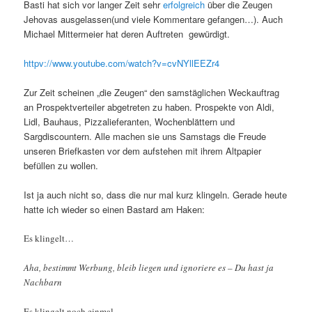
Basti hat sich vor langer Zeit sehr
erfolgreich
über die Zeugen
Jehovas ausgelassen(und viele Kommentare gefangen…). Auch
Michael Mittermeier hat deren Auftreten gewürdigt.
httpv://www.youtube.com/watch?v=cvNYllEEZr4
Zur Zeit scheinen „die Zeugen“ den samstäglichen Weckauftrag
an Prospektverteiler abgetreten zu haben. Prospekte von Aldi,
Lidl, Bauhaus, Pizzalieferanten, Wochenblättern und
Sargdiscountern. Alle machen sie uns Samstags die Freude
unseren Briefkasten vor dem aufstehen mit ihrem Altpapier
befüllen zu wollen.
Ist ja auch nicht so, dass die nur mal kurz klingeln. Gerade heute
hatte ich wieder so einen Bastard am Haken:
Es klingelt…
Aha, bestimmt Werbung, bleib liegen und ignoriere es – Du hast ja
Nachbarn
Es klingelt noch einmal