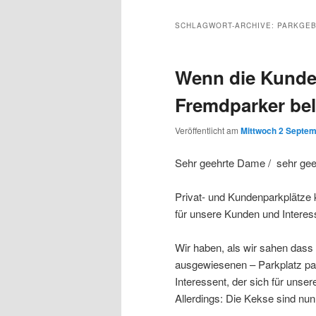
Inhalt
sekundären
SCHLAGWORT-ARCHIVE:
PARKGE
wechseln
Inhalt
Wenn die Kunde
wechseln
Fremdparker bel
Veröffentlicht am
Mittwoch 2 Septem
Sehr geehrte Dame / sehr geeh
Privat- und Kundenparkplätze 
für unsere Kunden und Interess
Wir haben, als wir sahen da
ausgewiesenen – Parkplatz park
Interessent, der sich für unser
Allerdings: Die Kekse sind nun 