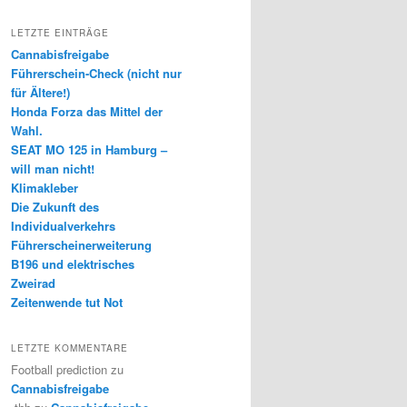
LETZTE EINTRÄGE
Cannabisfreigabe
Führerschein-Check (nicht nur
für Ältere!)
Honda Forza das Mittel der
Wahl.
SEAT MO 125 in Hamburg –
will man nicht!
Klimakleber
Die Zukunft des
Individualverkehrs
Führerscheinerweiterung
B196 und elektrisches
Zweirad
Zeitenwende tut Not
LETZTE KOMMENTARE
Football prediction
zu
Cannabisfreigabe