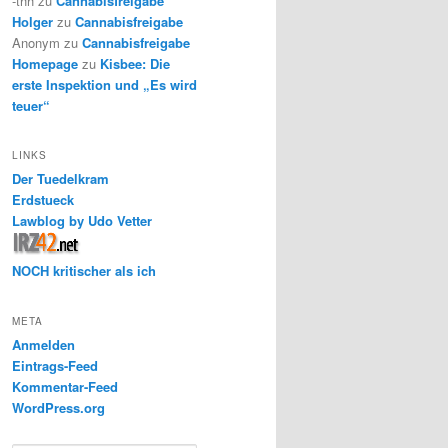
-thh
zu
Cannabisfreigabe
Holger
zu
Cannabisfreigabe
Anonym
zu
Cannabisfreigabe
Homepage
zu
Kisbee: Die
erste Inspektion und „Es wird
teuer“
LINKS
Der Tuedelkram
Erdstueck
Lawblog by Udo Vetter
NOCH kritischer als ich
META
Anmelden
Eintrags-Feed
Kommentar-Feed
WordPress.org