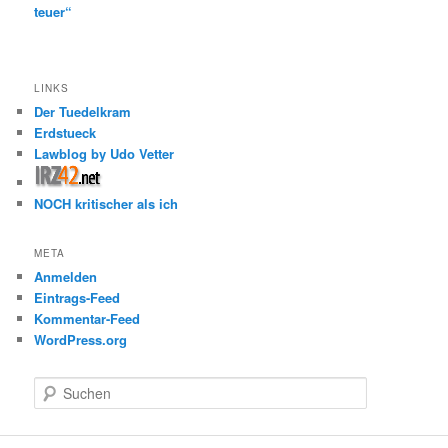
teuer“
LINKS
Der Tuedelkram
Erdstueck
Lawblog by Udo Vetter
NOCH kritischer als ich
META
Anmelden
Eintrags-Feed
Kommentar-Feed
WordPress.org
S
u
c
h