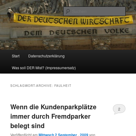
Politik, Wirtschaft, Soziales und Gesellschaft
Such
Reizzentrum
Hauptmenü
Start
Datenschutzerklärung
Zum
Zum
Was soll DER Mist? (Impressumersatz)
Inhalt
sekundären
wechseln
Inhalt
SCHLAGWORT-ARCHIVE:
FAULHEIT
wechseln
Wenn die Kundenparkplätze
2
immer durch Fremdparker
belegt sind
Veröffentlicht am
Mittwoch 2 September , 2009
von