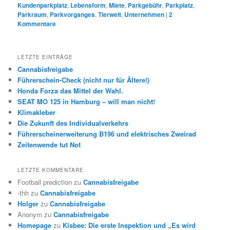
Kundenparkplatz
,
Lebensform
,
Miete
,
Parkgebühr
,
Parkplatz
,
Parkraum
,
Parkvorganges
,
Tierwelt
,
Unternehmen
|
2
Kommentare
LETZTE EINTRÄGE
Cannabisfreigabe
Führerschein-Check (nicht nur für Ältere!)
Honda Forza das Mittel der Wahl.
SEAT MO 125 in Hamburg – will man nicht!
Klimakleber
Die Zukunft des Individualverkehrs
Führerscheinerweiterung B196 und elektrisches Zweirad
Zeitenwende tut Not
LETZTE KOMMENTARE
Football prediction
zu
Cannabisfreigabe
-thh
zu
Cannabisfreigabe
Holger
zu
Cannabisfreigabe
Anonym
zu
Cannabisfreigabe
Homepage
zu
Kisbee: Die erste Inspektion und „Es wird