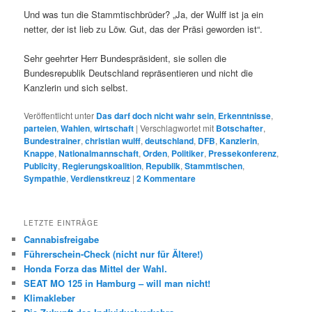
Und was tun die Stammtischbrüder? „Ja, der Wulff ist ja ein
netter, der ist lieb zu Löw. Gut, das der Präsi geworden ist“.
Sehr geehrter Herr Bundespräsident, sie sollen die
Bundesrepublik Deutschland repräsentieren und nicht die
Kanzlerin und sich selbst.
Veröffentlicht unter
Das darf doch nicht wahr sein
,
Erkenntnisse
,
parteien
,
Wahlen
,
wirtschaft
|
Verschlagwortet mit
Botschafter
,
Bundestrainer
,
christian wulff
,
deutschland
,
DFB
,
Kanzlerin
,
Knappe
,
Nationalmannschaft
,
Orden
,
Politiker
,
Pressekonferenz
,
Publicity
,
Regierungskoalition
,
Republik
,
Stammtischen
,
Sympathie
,
Verdienstkreuz
|
2
Kommentare
LETZTE EINTRÄGE
Cannabisfreigabe
Führerschein-Check (nicht nur für Ältere!)
Honda Forza das Mittel der Wahl.
SEAT MO 125 in Hamburg – will man nicht!
Klimakleber