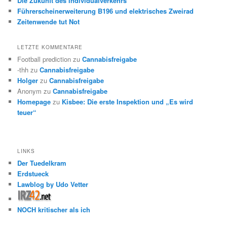
Die Zukunft des Individualverkehrs
Führerscheinerweiterung B196 und elektrisches Zweirad
Zeitenwende tut Not
LETZTE KOMMENTARE
Football prediction
zu
Cannabisfreigabe
-thh
zu
Cannabisfreigabe
Holger
zu
Cannabisfreigabe
Anonym
zu
Cannabisfreigabe
Homepage
zu
Kisbee: Die erste Inspektion und „Es wird
teuer“
LINKS
Der Tuedelkram
Erdstueck
Lawblog by Udo Vetter
NOCH kritischer als ich