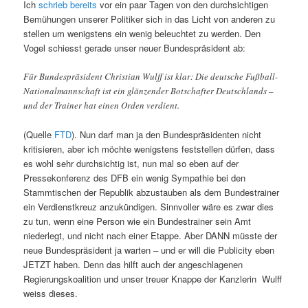
Ich
schrieb bereits
vor ein paar Tagen von den durchsichtigen
Bemühungen unserer Politiker sich in das Licht von anderen zu
stellen um wenigstens ein wenig beleuchtet zu werden. Den
Vogel schiesst gerade unser neuer Bundespräsident ab:
Für Bundespräsident Christian Wulff ist klar: Die deutsche Fußball-
Nationalmannschaft ist ein glänzender Botschafter Deutschlands –
und der Trainer hat einen Orden verdient.
(Quelle
FTD
). Nun darf man ja den Bundespräsidenten nicht
kritisieren, aber ich möchte wenigstens feststellen dürfen, dass
es wohl sehr durchsichtig ist, nun mal so eben auf der
Pressekonferenz des DFB ein wenig Sympathie bei den
Stammtischen der Republik abzustauben als dem Bundestrainer
ein Verdienstkreuz anzukündigen. Sinnvoller wäre es zwar dies
zu tun, wenn eine Person wie ein Bundestrainer sein Amt
niederlegt, und nicht nach einer Etappe. Aber DANN müsste der
neue Bundespräsident ja warten – und er will die Publicity eben
JETZT haben. Denn das hilft auch der angeschlagenen
Regierungskoalition und unser treuer Knappe der Kanzlerin Wulff
weiss dieses.