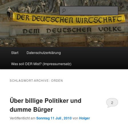
Politik, Wirtschaft, Soziales und Gesellschaft
Such
Reizzentrum
Hauptmenü
Start
Datenschutzerklärung
Zum
Zum
Was soll DER Mist? (Impressumersatz)
Inhalt
sekundären
wechseln
Inhalt
SCHLAGWORT-ARCHIVE:
ORDEN
wechseln
Über billige Politiker und
2
dumme Bürger
Veröffentlicht am
Sonntag 11 Juli , 2010
von
Holger