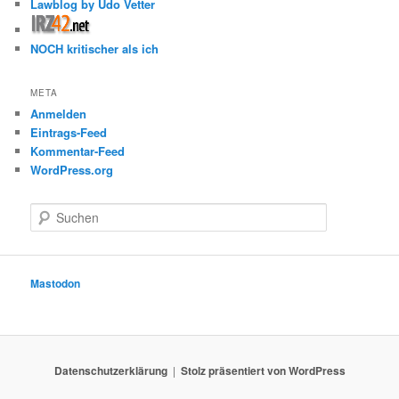
Lawblog by Udo Vetter
NOCH kritischer als ich
META
Anmelden
Eintrags-Feed
Kommentar-Feed
WordPress.org
S
u
c
h
e
Mastodon
n
Datenschutzerklärung
Stolz präsentiert von WordPress