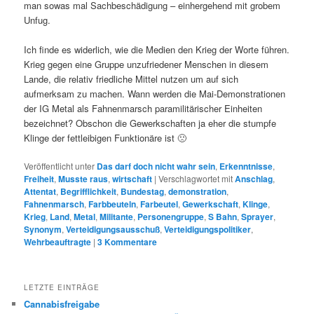
man sowas mal Sachbeschädigung – einhergehend mit grobem
Unfug.
Ich finde es widerlich, wie die Medien den Krieg der Worte führen.
Krieg gegen eine Gruppe unzufriedener Menschen in diesem
Lande, die relativ friedliche Mittel nutzen um auf sich
aufmerksam zu machen. Wann werden die Mai-Demonstrationen
der IG Metal als Fahnenmarsch paramilitärischer Einheiten
bezeichnet? Obschon die Gewerkschaften ja eher die stumpfe
Klinge der fettleibigen Funktionäre ist 🙁
Veröffentlicht unter
Das darf doch nicht wahr sein
,
Erkenntnisse
,
Freiheit
,
Musste raus
,
wirtschaft
|
Verschlagwortet mit
Anschlag
,
Attentat
,
Begrifflichkeit
,
Bundestag
,
demonstration
,
Fahnenmarsch
,
Farbbeuteln
,
Farbeutel
,
Gewerkschaft
,
Klinge
,
Krieg
,
Land
,
Metal
,
Militante
,
Personengruppe
,
S Bahn
,
Sprayer
,
Synonym
,
Verteidigungsausschuß
,
Verteidigungspolitiker
,
Wehrbeauftragte
|
3
Kommentare
LETZTE EINTRÄGE
Cannabisfreigabe