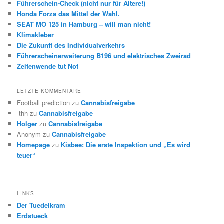
Führerschein-Check (nicht nur für Ältere!)
Honda Forza das Mittel der Wahl.
SEAT MO 125 in Hamburg – will man nicht!
Klimakleber
Die Zukunft des Individualverkehrs
Führerscheinerweiterung B196 und elektrisches Zweirad
Zeitenwende tut Not
LETZTE KOMMENTARE
Football prediction
zu
Cannabisfreigabe
-thh
zu
Cannabisfreigabe
Holger
zu
Cannabisfreigabe
Anonym
zu
Cannabisfreigabe
Homepage
zu
Kisbee: Die erste Inspektion und „Es wird
teuer“
LINKS
Der Tuedelkram
Erdstueck