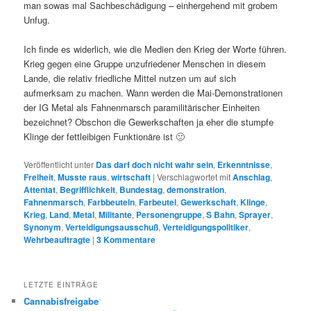
man sowas mal Sachbeschädigung – einhergehend mit grobem
Unfug.
Ich finde es widerlich, wie die Medien den Krieg der Worte führen.
Krieg gegen eine Gruppe unzufriedener Menschen in diesem
Lande, die relativ friedliche Mittel nutzen um auf sich
aufmerksam zu machen. Wann werden die Mai-Demonstrationen
der IG Metal als Fahnenmarsch paramilitärischer Einheiten
bezeichnet? Obschon die Gewerkschaften ja eher die stumpfe
Klinge der fettleibigen Funktionäre ist 🙁
Veröffentlicht unter
Das darf doch nicht wahr sein
,
Erkenntnisse
,
Freiheit
,
Musste raus
,
wirtschaft
|
Verschlagwortet mit
Anschlag
,
Attentat
,
Begrifflichkeit
,
Bundestag
,
demonstration
,
Fahnenmarsch
,
Farbbeuteln
,
Farbeutel
,
Gewerkschaft
,
Klinge
,
Krieg
,
Land
,
Metal
,
Militante
,
Personengruppe
,
S Bahn
,
Sprayer
,
Synonym
,
Verteidigungsausschuß
,
Verteidigungspolitiker
,
Wehrbeauftragte
|
3
Kommentare
LETZTE EINTRÄGE
Cannabisfreigabe