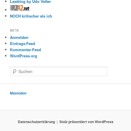
Lawblog by Udo Vetter
NOCH kritischer als ich
META
Anmelden
Eintrags-Feed
Kommentar-Feed
WordPress.org
S
u
c
h
e
Mastodon
n
Datenschutzerklärung
Stolz präsentiert von WordPress