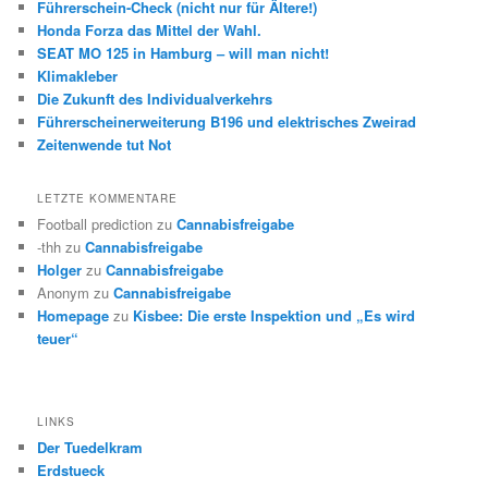
Führerschein-Check (nicht nur für Ältere!)
Honda Forza das Mittel der Wahl.
SEAT MO 125 in Hamburg – will man nicht!
Klimakleber
Die Zukunft des Individualverkehrs
Führerscheinerweiterung B196 und elektrisches Zweirad
Zeitenwende tut Not
LETZTE KOMMENTARE
Football prediction
zu
Cannabisfreigabe
-thh
zu
Cannabisfreigabe
Holger
zu
Cannabisfreigabe
Anonym
zu
Cannabisfreigabe
Homepage
zu
Kisbee: Die erste Inspektion und „Es wird
teuer“
LINKS
Der Tuedelkram
Erdstueck