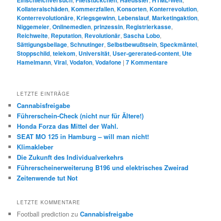
Kollateralschäden
,
Kommerzfallen
,
Konsorten
,
Konterrevolution
,
Konterrevolutionäre
,
Kriegsgewinn
,
Lebenslauf
,
Marketingaktion
,
Niggemeier
,
Onlinemedien
,
prinzessin
,
Registrierkasse
,
Reichweite
,
Reputation
,
Revolutionär
,
Sascha Lobo
,
Sättigungsbeilage
,
Schnutinger
,
Selbstbewußtsein
,
Speckmäntel
,
Stoppschild
,
telekom
,
Universität
,
User-gererated-content
,
Ute
Hamelmann
,
Viral
,
Vodafon
,
Vodafone
|
7
Kommentare
LETZTE EINTRÄGE
Cannabisfreigabe
Führerschein-Check (nicht nur für Ältere!)
Honda Forza das Mittel der Wahl.
SEAT MO 125 in Hamburg – will man nicht!
Klimakleber
Die Zukunft des Individualverkehrs
Führerscheinerweiterung B196 und elektrisches Zweirad
Zeitenwende tut Not
LETZTE KOMMENTARE
Football prediction
zu
Cannabisfreigabe