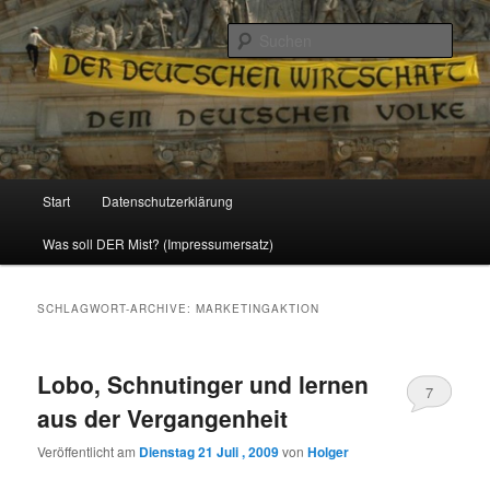
Politik, Wirtschaft, Soziales und Gesellschaft
Such
Reizzentrum
Hauptmenü
Start
Datenschutzerklärung
Zum
Zum
Was soll DER Mist? (Impressumersatz)
Inhalt
sekundären
wechseln
Inhalt
SCHLAGWORT-ARCHIVE:
MARKETINGAKTION
wechseln
Lobo, Schnutinger und lernen
7
aus der Vergangenheit
Veröffentlicht am
Dienstag 21 Juli , 2009
von
Holger