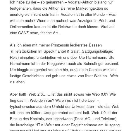
Ich habe zu der – so genannten – Vodafail-Aktion bislang nur
festgehalten, dass die Aktion als reine Marketingaktion so
unerfolgreich nicht sein kann. Vodafon ist in aller Munde – was
will man mehr? Wenn man rechnet was Anzeigen in Print- und
Onlinemedien kosten ist die Reichweite doch klasse. Viral auf
eine GANZ neue, frische Art.
Als ich eben mit meiner Prinzessin leckerstes Esssen
(Filetstückchen im Speckmantel & Salat, Sättigungsbeilage:
Reis) einnahm, unterhielten wir uns über Ute Hamelmann. Ute
Hamelmann ist in der Bloggerwelt auch als Schnutinger bekannt.
Ute bloggte sorgenfrei vor sich hin, erzählte in Comics wirklich
lustige Geschichten und gab uns etwas von Ihrer Welt ab. Web
2.0 eben.
Aber halt! Web 2.0…… ist das nicht sowas wie Web 0.0? Wie
fing das im Web denn an? Waren es nicht die User –
typischerweise aus dem Umfeld der Universitäten – die das Web
mit Inhalten füllten. User-gererated-content halt. Web 1.0 ist der
Einzug des Kapitals, das irgendwann (Dank AOL und Telekom)
die kuschelige HTML-Welt mit einer Registrierkasse am Ausgang
ausstattete? Und was ist Web 2.0? Web 2.0 müsste dann mit der