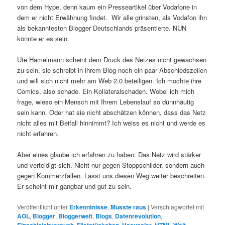
von dem Hype, denn kaum ein Presseartikel über Vodafone in
dem er nicht Erwähnung findet. Wir alle grinsten, als Vodafon ihn
als bekanntesten Blogger Deutschlands präsentierte. NUN
könnte er es sein.
Ute Hamelmann scheint dem Druck des Netzes nicht gewachsen
zu sein, sie schreibt in ihrem Blog noch ein paar Abschiedszeilen
und will sich nicht mehr am Web 2.0 beteiligen. Ich mochte ihre
Comics, also schade. Ein Kollateralschaden. Wobei ich mich
frage, wieso ein Mensch mit Ihrem Lebenslauf so dünnhäutig
sein kann. Oder hat sie nicht abschätzen können, dass das Netz
nicht alles mit Beifall hinnimmt? Ich weiss es nicht und werde es
nicht erfahren.
Aber eines glaube ich erfahren zu haben: Das Netz wird stärker
und verteidigt sich. Nicht nur gegen Stoppschilder, sondern auch
gegen Kommerzfallen. Lasst uns diesen Weg weiter beschreiten.
Er scheint mir gangbar und gut zu sein.
Veröffentlicht unter
Erkenntnisse
,
Musste raus
|
Verschlagwortet mit
AOL
,
Blogger
,
Bloggerwelt
,
Blogs
,
Datenrevolution
,
Einschleichversuch
,
Filetstückchen
,
Haeussler
,
HTML-Welt
,