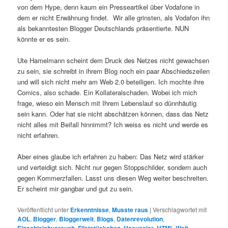
von dem Hype, denn kaum ein Presseartikel über Vodafone in
dem er nicht Erwähnung findet. Wir alle grinsten, als Vodafon ihn
als bekanntesten Blogger Deutschlands präsentierte. NUN
könnte er es sein.
Ute Hamelmann scheint dem Druck des Netzes nicht gewachsen
zu sein, sie schreibt in ihrem Blog noch ein paar Abschiedszeilen
und will sich nicht mehr am Web 2.0 beteiligen. Ich mochte ihre
Comics, also schade. Ein Kollateralschaden. Wobei ich mich
frage, wieso ein Mensch mit Ihrem Lebenslauf so dünnhäutig
sein kann. Oder hat sie nicht abschätzen können, dass das Netz
nicht alles mit Beifall hinnimmt? Ich weiss es nicht und werde es
nicht erfahren.
Aber eines glaube ich erfahren zu haben: Das Netz wird stärker
und verteidigt sich. Nicht nur gegen Stoppschilder, sondern auch
gegen Kommerzfallen. Lasst uns diesen Weg weiter beschreiten.
Er scheint mir gangbar und gut zu sein.
Veröffentlicht unter
Erkenntnisse
,
Musste raus
|
Verschlagwortet mit
AOL
,
Blogger
,
Bloggerwelt
,
Blogs
,
Datenrevolution
,
Einschleichversuch
,
Filetstückchen
,
Haeussler
,
HTML-Welt
,