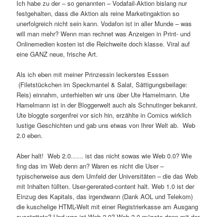
Ich habe zu der – so genannten – Vodafail-Aktion bislang nur
festgehalten, dass die Aktion als reine Marketingaktion so
unerfolgreich nicht sein kann. Vodafon ist in aller Munde – was
will man mehr? Wenn man rechnet was Anzeigen in Print- und
Onlinemedien kosten ist die Reichweite doch klasse. Viral auf
eine GANZ neue, frische Art.
Als ich eben mit meiner Prinzessin leckerstes Esssen
(Filetstückchen im Speckmantel & Salat, Sättigungsbeilage:
Reis) einnahm, unterhielten wir uns über Ute Hamelmann. Ute
Hamelmann ist in der Bloggerwelt auch als Schnutinger bekannt.
Ute bloggte sorgenfrei vor sich hin, erzählte in Comics wirklich
lustige Geschichten und gab uns etwas von Ihrer Welt ab. Web
2.0 eben.
Aber halt! Web 2.0…… ist das nicht sowas wie Web 0.0? Wie
fing das im Web denn an? Waren es nicht die User –
typischerweise aus dem Umfeld der Universitäten – die das Web
mit Inhalten füllten. User-gererated-content halt. Web 1.0 ist der
Einzug des Kapitals, das irgendwann (Dank AOL und Telekom)
die kuschelige HTML-Welt mit einer Registrierkasse am Ausgang
ausstattete? Und was ist Web 2.0? Web 2.0 müsste dann mit der