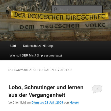
Politik, Wirtschaft, Soziales und Gesellschaft
Such
Reizzentrum
Hauptmenü
Start
Datenschutzerklärung
Zum
Zum
Was soll DER Mist? (Impressumersatz)
Inhalt
sekundären
wechseln
Inhalt
SCHLAGWORT-ARCHIVE:
DATENREVOLUTION
wechseln
Lobo, Schnutinger und lernen
7
aus der Vergangenheit
Veröffentlicht am
Dienstag 21 Juli , 2009
von
Holger