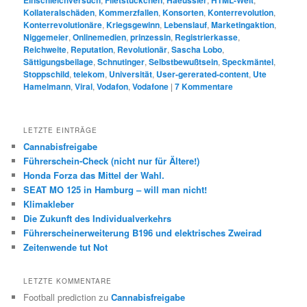
Kollateralschäden
,
Kommerzfallen
,
Konsorten
,
Konterrevolution
,
Konterrevolutionäre
,
Kriegsgewinn
,
Lebenslauf
,
Marketingaktion
,
Niggemeier
,
Onlinemedien
,
prinzessin
,
Registrierkasse
,
Reichweite
,
Reputation
,
Revolutionär
,
Sascha Lobo
,
Sättigungsbeilage
,
Schnutinger
,
Selbstbewußtsein
,
Speckmäntel
,
Stoppschild
,
telekom
,
Universität
,
User-gererated-content
,
Ute
Hamelmann
,
Viral
,
Vodafon
,
Vodafone
|
7
Kommentare
LETZTE EINTRÄGE
Cannabisfreigabe
Führerschein-Check (nicht nur für Ältere!)
Honda Forza das Mittel der Wahl.
SEAT MO 125 in Hamburg – will man nicht!
Klimakleber
Die Zukunft des Individualverkehrs
Führerscheinerweiterung B196 und elektrisches Zweirad
Zeitenwende tut Not
LETZTE KOMMENTARE
Football prediction
zu
Cannabisfreigabe