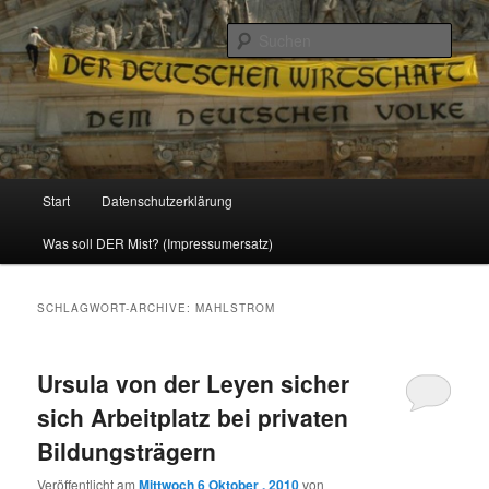
Politik, Wirtschaft, Soziales und Gesellschaft
Such
Reizzentrum
Hauptmenü
Start
Datenschutzerklärung
Zum
Zum
Was soll DER Mist? (Impressumersatz)
Inhalt
sekundären
wechseln
Inhalt
SCHLAGWORT-ARCHIVE:
MAHLSTROM
wechseln
Ursula von der Leyen sicher
sich Arbeitplatz bei privaten
Bildungsträgern
Veröffentlicht am
Mittwoch 6 Oktober , 2010
von