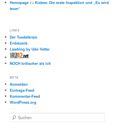
Homepage
zu
Kisbee: Die erste Inspektion und „Es wird
teuer“
LINKS
Der Tuedelkram
Erdstueck
Lawblog by Udo Vetter
NOCH kritischer als ich
META
Anmelden
Eintrags-Feed
Kommentar-Feed
WordPress.org
S
u
c