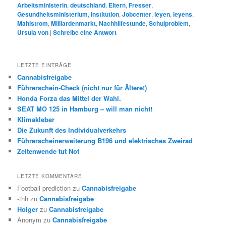
Arbeitsministerin
,
deutschland
,
Eltern
,
Fresser
,
Gesundheitsministerium
,
Institution
,
Jobcenter
,
leyen
,
leyens
,
Mahlstrom
,
Milliardenmarkt
,
Nachhilfestunde
,
Schulproblem
,
Ursula von
|
Schreibe eine Antwort
LETZTE EINTRÄGE
Cannabisfreigabe
Führerschein-Check (nicht nur für Ältere!)
Honda Forza das Mittel der Wahl.
SEAT MO 125 in Hamburg – will man nicht!
Klimakleber
Die Zukunft des Individualverkehrs
Führerscheinerweiterung B196 und elektrisches Zweirad
Zeitenwende tut Not
LETZTE KOMMENTARE
Football prediction
zu
Cannabisfreigabe
-thh
zu
Cannabisfreigabe
Holger
zu
Cannabisfreigabe
Anonym
zu
Cannabisfreigabe