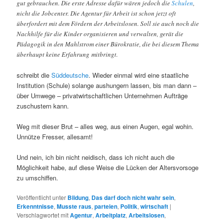
gut gebrauchen. Die erste Adresse dafür wären jedoch die
Schulen
,
nicht die Jobcenter. Die Agentur für Arbeit ist schon jetzt oft
überfordert mit dem Fördern der Arbeitslosen. Soll sie auch noch die
Nachhilfe für die Kinder organisieren und verwalten, gerät die
Pädagogik in den Mahlstrom einer Bürokratie, die bei diesem Thema
überhaupt keine Erfahrung mitbringt.
schreibt die
Süddeutsche
. Wieder einmal wird eine staatliche
Institution (Schule) solange aushungern lassen, bis man dann –
über Umwege – privatwirtschaftlichen Unternehmen Aufträge
zuschustern kann.
Weg mit dieser Brut – alles weg, aus einen Augen, egal wohin.
Unnütze Fresser, allesamt!
Und nein, ich bin nicht neidisch, dass ich nicht auch die
Möglichkeit habe, auf diese Weise die Lücken der Altersvorsoge
zu umschiffen.
Veröffentlicht unter
Bildung
,
Das darf doch nicht wahr sein
,
Erkenntnisse
,
Musste raus
,
parteien
,
Politik
,
wirtschaft
|
Verschlagwortet mit
Agentur
,
Arbeitplatz
,
Arbeitslosen
,