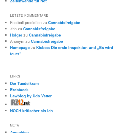
Zeitenwende tut Not
LETZTE KOMMENTARE
Football prediction
zu
Cannabisfreigabe
-thh
zu
Cannabisfreigabe
Holger
zu
Cannabisfreigabe
Anonym
zu
Cannabisfreigabe
Homepage
zu
Kisbee: Die erste Inspektion und „Es wird
teuer“
LINKS
Der Tuedelkram
Erdstueck
Lawblog by Udo Vetter
NOCH kritischer als ich
META
Anmelden