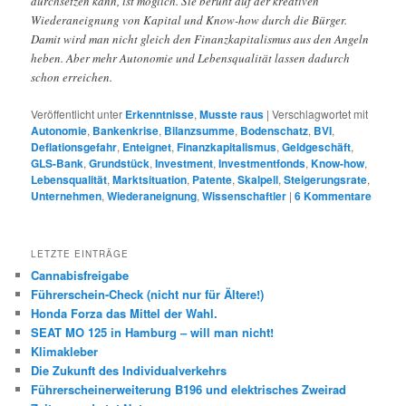
durchsetzen kann, ist möglich. Sie beruht auf der kreativen
Wiederaneignung von Kapital und Know-how durch die Bürger.
Damit wird man nicht gleich den Finanzkapitalismus aus den Angeln
heben. Aber mehr Autonomie und Lebensqualität lassen dadurch
schon erreichen.
Veröffentlicht unter
Erkenntnisse
,
Musste raus
|
Verschlagwortet mit
Autonomie
,
Bankenkrise
,
Bilanzsumme
,
Bodenschatz
,
BVI
,
Deflationsgefahr
,
Enteignet
,
Finanzkapitalismus
,
Geldgeschäft
,
GLS-Bank
,
Grundstück
,
Investment
,
Investmentfonds
,
Know-how
,
Lebensqualität
,
Marktsituation
,
Patente
,
Skalpell
,
Steigerungsrate
,
Unternehmen
,
Wiederaneignung
,
Wissenschaftler
|
6
Kommentare
LETZTE EINTRÄGE
Cannabisfreigabe
Führerschein-Check (nicht nur für Ältere!)
Honda Forza das Mittel der Wahl.
SEAT MO 125 in Hamburg – will man nicht!
Klimakleber
Die Zukunft des Individualverkehrs
Führerscheinerweiterung B196 und elektrisches Zweirad