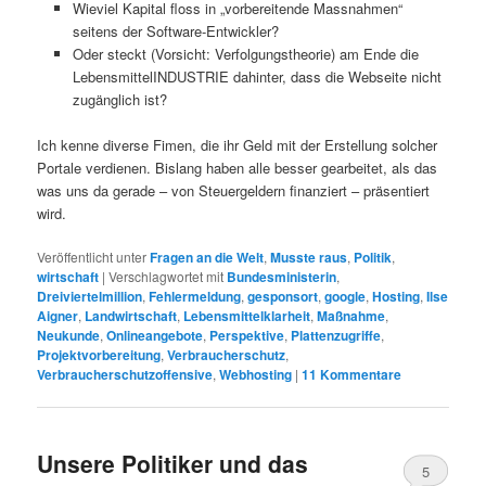
Wieviel Kapital floss in „vorbereitende Massnahmen“
seitens der Software-Entwickler?
Oder steckt (Vorsicht: Verfolgungstheorie) am Ende die
LebensmittelINDUSTRIE dahinter, dass die Webseite nicht
zugänglich ist?
Ich kenne diverse Fimen, die ihr Geld mit der Erstellung solcher
Portale verdienen. Bislang haben alle besser gearbeitet, als das
was uns da gerade – von Steuergeldern finanziert – präsentiert
wird.
Veröffentlicht unter
Fragen an die Welt
,
Musste raus
,
Politik
,
wirtschaft
|
Verschlagwortet mit
Bundesministerin
,
Dreiviertelmillion
,
Fehlermeldung
,
gesponsort
,
google
,
Hosting
,
Ilse
Aigner
,
Landwirtschaft
,
Lebensmittelklarheit
,
Maßnahme
,
Neukunde
,
Onlineangebote
,
Perspektive
,
Plattenzugriffe
,
Projektvorbereitung
,
Verbraucherschutz
,
Verbraucherschutzoffensive
,
Webhosting
|
11
Kommentare
Unsere Politiker und das
5