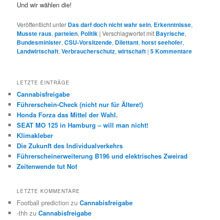
Und wir wählen die!
Veröffentlicht unter
Das darf doch nicht wahr sein
,
Erkenntnisse
,
Musste raus
,
parteien
,
Politik
|
Verschlagwortet mit
Bayrische
,
Bundesminister
,
CSU-Vorsitzende
,
Dilettant
,
horst seehofer
,
Landwirtschaft
,
Verbraucherschutz
,
wirtschaft
|
5
Kommentare
LETZTE EINTRÄGE
Cannabisfreigabe
Führerschein-Check (nicht nur für Ältere!)
Honda Forza das Mittel der Wahl.
SEAT MO 125 in Hamburg – will man nicht!
Klimakleber
Die Zukunft des Individualverkehrs
Führerscheinerweiterung B196 und elektrisches Zweirad
Zeitenwende tut Not
LETZTE KOMMENTARE
Football prediction
zu
Cannabisfreigabe
-thh
zu
Cannabisfreigabe