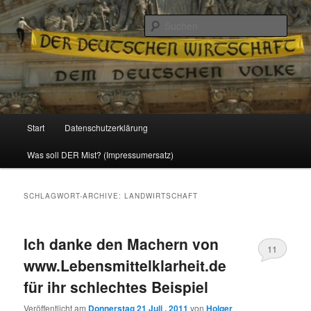
Politik, Wirtschaft, Soziales und Gesellschaft
Such
Reizzentrum
Hauptmenü
Start
Datenschutzerklärung
Zum
Zum
Was soll DER Mist? (Impressumersatz)
Inhalt
sekundären
wechseln
Inhalt
SCHLAGWORT-ARCHIVE:
LANDWIRTSCHAFT
wechseln
Ich danke den Machern von
11
www.Lebensmittelklarheit.de
für ihr schlechtes Beispiel
Veröffentlicht am
Donnerstag 21 Juli , 2011
von
Holger