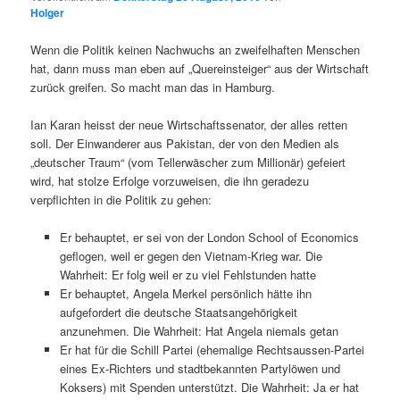
Holger
Wenn die Politik keinen Nachwuchs an zweifelhaften Menschen
hat, dann muss man eben auf „Quereinsteiger“ aus der Wirtschaft
zurück greifen. So macht man das in Hamburg.
Ian Karan heisst der neue Wirtschaftssenator, der alles retten
soll. Der Einwanderer aus Pakistan, der von den Medien als
„deutscher Traum“ (vom Tellerwäscher zum Millionär) gefeiert
wird, hat stolze Erfolge vorzuweisen, die ihn geradezu
verpflichten in die Politik zu gehen:
Er behauptet, er sei von der London School of Economics
geflogen, weil er gegen den Vietnam-Krieg war. Die
Wahrheit: Er folg weil er zu viel Fehlstunden hatte
Er behauptet, Angela Merkel persönlich hätte ihn
aufgefordert die deutsche Staatsangehörigkeit
anzunehmen. Die Wahrheit: Hat Angela niemals getan
Er hat für die Schill Partei (ehemalige Rechtsaussen-Partei
eines Ex-Richters und stadtbekannten Partylöwen und
Koksers) mit Spenden unterstützt. Die Wahrheit: Ja er hat