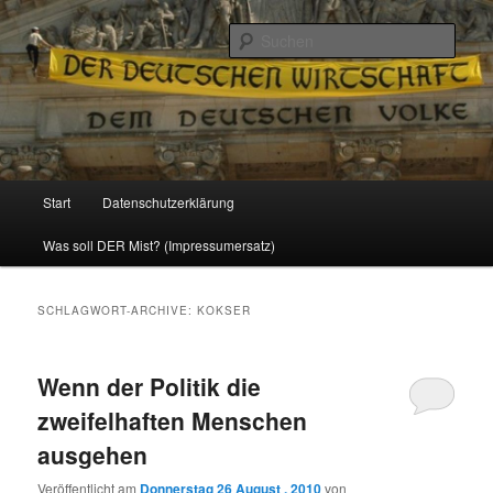
Politik, Wirtschaft, Soziales und Gesellschaft
Such
Reizzentrum
Hauptmenü
Start
Datenschutzerklärung
Zum
Zum
Was soll DER Mist? (Impressumersatz)
Inhalt
sekundären
wechseln
Inhalt
SCHLAGWORT-ARCHIVE:
KOKSER
wechseln
Wenn der Politik die
zweifelhaften Menschen
ausgehen
Veröffentlicht am
Donnerstag 26 August , 2010
von