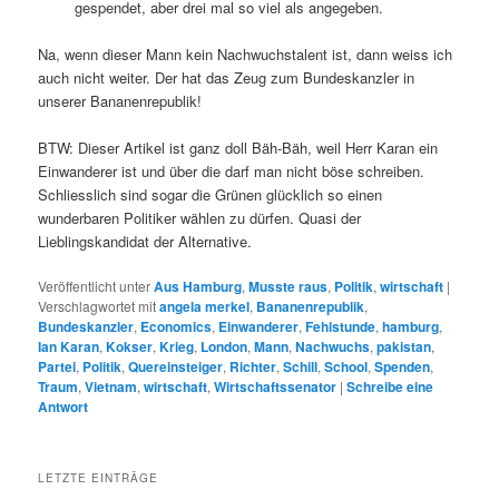
gespendet, aber drei mal so viel als angegeben.
Na, wenn dieser Mann kein Nachwuchstalent ist, dann weiss ich
auch nicht weiter. Der hat das Zeug zum Bundeskanzler in
unserer Bananenrepublik!
BTW: Dieser Artikel ist ganz doll Bäh-Bäh, weil Herr Karan ein
Einwanderer ist und über die darf man nicht böse schreiben.
Schliesslich sind sogar die Grünen glücklich so einen
wunderbaren Politiker wählen zu dürfen. Quasi der
Lieblingskandidat der Alternative.
Veröffentlicht unter
Aus Hamburg
,
Musste raus
,
Politik
,
wirtschaft
|
Verschlagwortet mit
angela merkel
,
Bananenrepublik
,
Bundeskanzler
,
Economics
,
Einwanderer
,
Fehlstunde
,
hamburg
,
Ian Karan
,
Kokser
,
Krieg
,
London
,
Mann
,
Nachwuchs
,
pakistan
,
Partei
,
Politik
,
Quereinsteiger
,
Richter
,
Schill
,
School
,
Spenden
,
Traum
,
Vietnam
,
wirtschaft
,
Wirtschaftssenator
|
Schreibe eine
Antwort
LETZTE EINTRÄGE