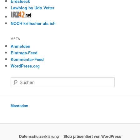
Erdstueck
Lawblog by Udo Vetter
NOCH kritischer als ich
META
Anmelden
Eintrags-Feed
Kommentar-Feed
WordPress.org
S
u
c
h
e
Mastodon
n
Datenschutzerklärung
Stolz präsentiert von WordPress