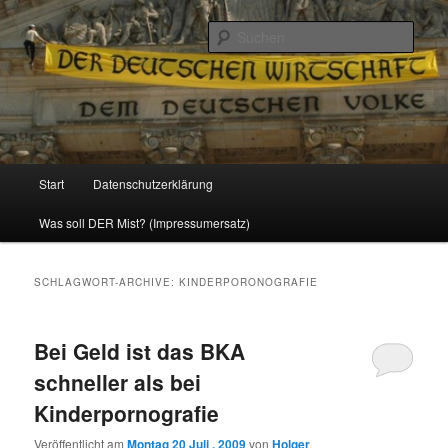
Politik, Wirtschaft, Soziales und Gesellschaft
Such
Reizzentrum
Hauptmenü
Start
Datenschutzerklärung
Zum
Zum
Was soll DER Mist? (Impressumersatz)
Inhalt
sekundären
wechseln
Inhalt
SCHLAGWORT-ARCHIVE:
KINDERPORONOGRAFIE
wechseln
Bei Geld ist das BKA
schneller als bei
Kinderpornografie
Veröffentlicht am
Montag 20 Juli , 2009
von
Holger