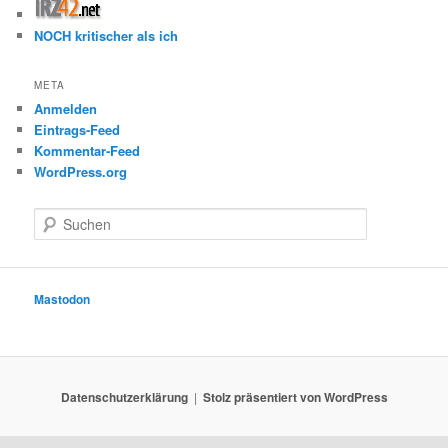
NOCH kritischer als ich
META
Anmelden
Eintrags-Feed
Kommentar-Feed
WordPress.org
S
u
c
h
e
Mastodon
n
Datenschutzerklärung
Stolz präsentiert von WordPress