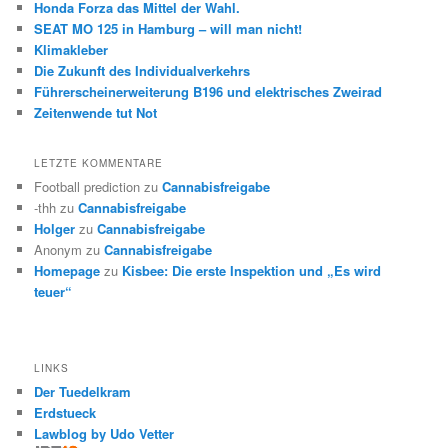
Honda Forza das Mittel der Wahl.
SEAT MO 125 in Hamburg – will man nicht!
Klimakleber
Die Zukunft des Individualverkehrs
Führerscheinerweiterung B196 und elektrisches Zweirad
Zeitenwende tut Not
LETZTE KOMMENTARE
Football prediction
zu
Cannabisfreigabe
-thh
zu
Cannabisfreigabe
Holger
zu
Cannabisfreigabe
Anonym
zu
Cannabisfreigabe
Homepage
zu
Kisbee: Die erste Inspektion und „Es wird
teuer“
LINKS
Der Tuedelkram
Erdstueck
Lawblog by Udo Vetter