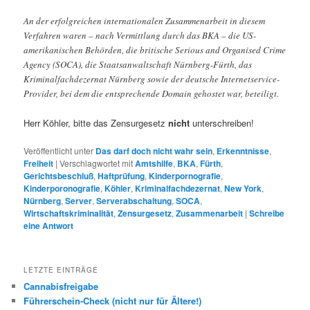
An der erfolgreichen internationalen Zusammenarbeit in diesem
Verfahren waren – nach Vermittlung durch das BKA – die US-
amerikanischen Behörden, die britische Serious and Organised Crime
Agency (SOCA), die Staatsanwaltschaft Nürnberg-Fürth, das
Kriminalfachdezernat Nürnberg sowie der deutsche Internetservice-
Provider, bei dem die entsprechende Domain gehostet war, beteiligt.
Herr Köhler, bitte das Zensurgesetz
nicht
unterschreiben!
Veröffentlicht unter
Das darf doch nicht wahr sein
,
Erkenntnisse
,
Freiheit
|
Verschlagwortet mit
Amtshilfe
,
BKA
,
Fürth
,
Gerichtsbeschluß
,
Haftprüfung
,
Kinderpornografie
,
Kinderporonografie
,
Köhler
,
Kriminalfachdezernat
,
New York
,
Nürnberg
,
Server
,
Serverabschaltung
,
SOCA
,
Wirtschaftskriminalität
,
Zensurgesetz
,
Zusammenarbeit
|
Schreibe
eine Antwort
LETZTE EINTRÄGE
Cannabisfreigabe
Führerschein-Check (nicht nur für Ältere!)