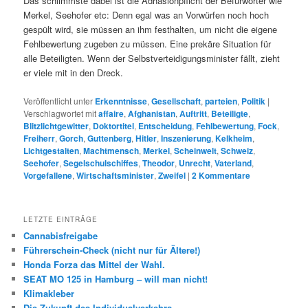
Das schlimmste dabei ist die Adhäsionpflicht der Befürworter wie
Merkel, Seehofer etc: Denn egal was an Vorwürfen noch hoch
gespült wird, sie müssen an ihm festhalten, um nicht die eigene
Fehlbewertung zugeben zu müssen. Eine prekäre Situation für
alle Beteiligten. Wenn der Selbstverteidigungsminister fällt, zieht
er viele mit in den Dreck.
Veröffentlicht unter
Erkenntnisse
,
Gesellschaft
,
parteien
,
Politik
|
Verschlagwortet mit
affaire
,
Afghanistan
,
Auftritt
,
Beteiligte
,
Blitzlichtgewitter
,
Doktortitel
,
Entscheidung
,
Fehlbewertung
,
Fock
,
Freiherr
,
Gorch
,
Guttenberg
,
Hitler
,
Inszenierung
,
Kelkheim
,
Lichtgestalten
,
Machtmensch
,
Merkel
,
Scheinwelt
,
Schweiz
,
Seehofer
,
Segelschulschiffes
,
Theodor
,
Unrecht
,
Vaterland
,
Vorgefallene
,
Wirtschaftsminister
,
Zweifel
|
2
Kommentare
LETZTE EINTRÄGE
Cannabisfreigabe
Führerschein-Check (nicht nur für Ältere!)
Honda Forza das Mittel der Wahl.
SEAT MO 125 in Hamburg – will man nicht!
Klimakleber
Die Zukunft des Individualverkehrs