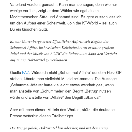
Vaterland verdient gemacht. Kann man so sagen, denn wie nur
wenige vor ihm, zeigt er dem Wähler wie egal einem
Machtmenschen Sitte und Anstand sind. Es geht ausschliesslich
um den Aufbau einer Scheinwelt. Join the KT-World – sei auch
Du ein bisschen Gutti.
Es war Guttenbergs erster öffentlicher Auftritt seit Beginn der
Schummel-Affäre. Im hessischen Kelkheim betrat er unter großem
Jubel und der Musik von AC/DC die Bühne – um dann den Verzicht
auf seinen Doktortitel zu verkünden
Quelle
FAZ
. Würde da nicht „Schummel-Affaire“ sondern Herz-OP
stehen, könnte man vielleicht Mitleid bekommen. Die Aussage
„Schummel-Affaire“ hätte vielleicht etwas wahrhaftiges, wenn
man anstelle von „Schummelei“ den Begriff „Betrug“ nutzen
würde und anstelle von „Affaire“ den Begriff „Skandal“.
Aber mit eben diesen Mitteln des Wortes, stützt die deutsche
Presse weiterhin diesen Titelbetrüger.
Die Menge jubelt, Doktortitel hin oder her, und mit den ersten