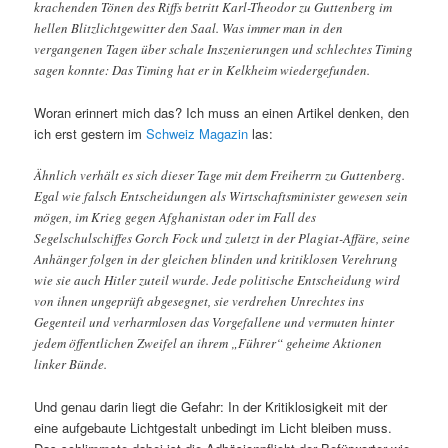
krachenden Tönen des Riffs betritt Karl-Theodor zu Guttenberg im
hellen Blitzlichtgewitter den Saal. Was immer man in den
vergangenen Tagen über schale Inszenierungen und schlechtes Timing
sagen konnte: Das Timing hat er in Kelkheim wiedergefunden.
Woran erinnert mich das? Ich muss an einen Artikel denken, den
ich erst gestern im
Schweiz Magazin
las:
Ähnlich verhält es sich dieser Tage mit dem Freiherrn zu Guttenberg.
Egal wie falsch Entscheidungen als Wirtschaftsminister gewesen sein
mögen, im Krieg gegen Afghanistan oder im Fall des
Segelschulschiffes Gorch Fock und zuletzt in der Plagiat-Affäre, seine
Anhänger folgen in der gleichen blinden und kritiklosen Verehrung
wie sie auch Hitler zuteil wurde. Jede politische Entscheidung wird
von ihnen ungeprüft abgesegnet, sie verdrehen Unrechtes ins
Gegenteil und verharmlosen das Vorgefallene und vermuten hinter
jedem öffentlichen Zweifel an ihrem „Führer“ geheime Aktionen
linker Bünde.
Und genau darin liegt die Gefahr: In der Kritiklosigkeit mit der
eine aufgebaute Lichtgestalt unbedingt im Licht bleiben muss.