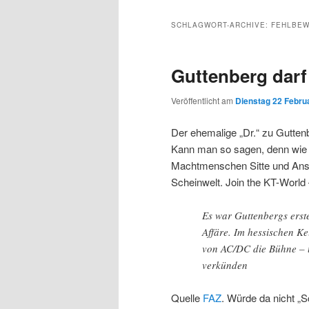
Inhalt
sekundären
SCHLAGWORT-ARCHIVE:
FEHLBE
wechseln
Inhalt
Guttenberg darf 
wechseln
Veröffentlicht am
Dienstag 22 Februa
Der ehemalige „Dr.“ zu Gutten
Kann man so sagen, denn wie n
Machtmenschen Sitte und Anst
Scheinwelt. Join the KT-World 
Es war Guttenbergs erste
Affäre. Im hessischen K
von AC/DC die Bühne – u
verkünden
Quelle
FAZ
. Würde da nicht „