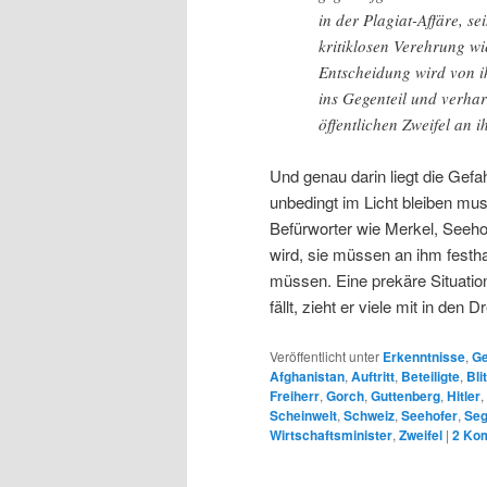
in der Plagiat-Affäre, s
kritiklosen Verehrung wie
Entscheidung wird von i
ins Gegenteil und verha
öffentlichen Zweifel an
Und genau darin liegt die Gefahr
unbedingt im Licht bleiben mus
Befürworter wie Merkel, Seeho
wird, sie müssen an ihm festh
müssen. Eine prekäre Situation
fällt, zieht er viele mit in den D
Veröffentlicht unter
Erkenntnisse
,
Ge
Afghanistan
,
Auftritt
,
Beteiligte
,
Bli
Freiherr
,
Gorch
,
Guttenberg
,
Hitler
,
Scheinwelt
,
Schweiz
,
Seehofer
,
Seg
Wirtschaftsminister
,
Zweifel
|
2
Kom