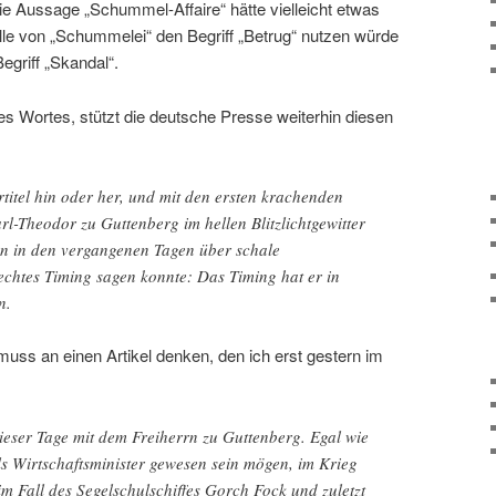
ie Aussage „Schummel-Affaire“ hätte vielleicht etwas
le von „Schummelei“ den Begriff „Betrug“ nutzen würde
Begriff „Skandal“.
es Wortes, stützt die deutsche Presse weiterhin diesen
titel hin oder her, und mit den ersten krachenden
arl-Theodor zu Guttenberg im hellen Blitzlichtgewitter
n in den vergangenen Tagen über schale
echtes Timing sagen konnte: Das Timing hat er in
n.
uss an einen Artikel denken, den ich erst gestern im
dieser Tage mit dem Freiherrn zu Guttenberg. Egal wie
ls Wirtschaftsminister gewesen sein mögen, im Krieg
m Fall des Segelschulschiffes Gorch Fock und zuletzt