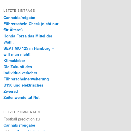
LETZTE EINTRÄGE
Cannabisfreigabe
Führerschein-Check (nicht nur
für Ältere!)
Honda Forza das Mittel der
Wahl.
SEAT MO 125 in Hamburg –
will man nicht!
Klimakleber
Die Zukunft des
Individualverkehrs
Führerscheinerweiterung
B196 und elektrisches
Zweirad
Zeitenwende tut Not
LETZTE KOMMENTARE
Football prediction
zu
Cannabisfreigabe