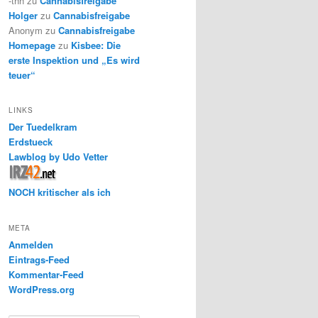
-thh
zu
Cannabisfreigabe
Holger
zu
Cannabisfreigabe
Anonym
zu
Cannabisfreigabe
Homepage
zu
Kisbee: Die
erste Inspektion und „Es wird
teuer“
LINKS
Der Tuedelkram
Erdstueck
Lawblog by Udo Vetter
NOCH kritischer als ich
META
Anmelden
Eintrags-Feed
Kommentar-Feed
WordPress.org