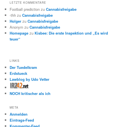
LETZTE KOMMENTARE
Football prediction
zu
Cannabisfreigabe
-thh
zu
Cannabisfreigabe
Holger
zu
Cannabisfreigabe
Anonym
zu
Cannabisfreigabe
Homepage
zu
Kisbee: Die erste Inspektion und „Es wird
teuer“
LINKS
Der Tuedelkram
Erdstueck
Lawblog by Udo Vetter
NOCH kritischer als ich
META
Anmelden
Eintrags-Feed
Kommentar-Feed