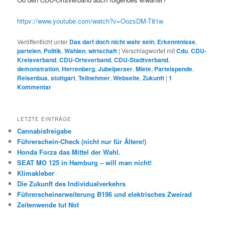
httpv://www.youtube.com/watch?v=OozsDM-T81w
Veröffentlicht unter
Das darf doch nicht wahr sein
,
Erkenntnisse
,
parteien
,
Politik
,
Wahlen
,
wirtschaft
|
Verschlagwortet mit
Cdu
,
CDU-
Kreisverband
,
CDU-Ortsverband
,
CDU-Stadtverband
,
demonstration
,
Herrenberg
,
Jubelperser
,
Miete
,
Parteispende
,
Reisenbus
,
stuttgart
,
Teilnehmer
,
Webseite
,
Zukunft
|
1
Kommentar
LETZTE EINTRÄGE
Cannabisfreigabe
Führerschein-Check (nicht nur für Ältere!)
Honda Forza das Mittel der Wahl.
SEAT MO 125 in Hamburg – will man nicht!
Klimakleber
Die Zukunft des Individualverkehrs
Führerscheinerweiterung B196 und elektrisches Zweirad
Zeitenwende tut Not