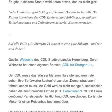
Es gibt in diesem Staate wohl kaum etwas, das es nicht gibt:
Liebe Freunde,es geht Schlag auf Schlag: Der Bus ist bestellt. Die
Kosten übernimmt der CDU-Kreisverband Böblingen, so daß den
Teilnehmerinnen und Teilnehmern keinerlei Kosten entstehen.
…
Auf alle Fälle gilt: Stuttgart 21 startet in eine gute Zukunft – und wir
sind dabei !
Quelle:
Webseite
des CDU-Stadtverbandes Herrenberg. Deren
Webseite hat einen eigenen Bereich „
CDU für Stuttgart 21
„.
Der CDU muss das Wasser bis zum Hals stehen, wenn sie
schon ihre Befürworter kostenfrei zur den „Demonstrationen“
fahren lassen muss. An Geld wird es nicht mangeln, schliesslich
haben die ausführenden Firmen (z.B.
Herrenknecht
70.000 Euro)
genügend Parteispenden in Richtung CDU geschoben. Da ist die
Miete für einen Reisenbus bestimmt über.
Ob den CDU-Ortsverband auch folgendes erwartet?