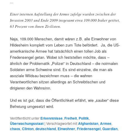
…
Einer internen Aufstellung der Armee zufolge wurden zwischen der
Invasion 2003 und Ende 2009 insgesamt etwa 109.000 Iraker getötet,
63 Prozent von ihnen Zivilisten.
Naja, 109.000 Menschen, damit wären z.B. alle Einwohner von
Hildesheim komplett vom Leben zum Tote befördert. Ja, die US-
amerikanische Armee hat tatsächlich einen tollen Job als
Friedensengel getan. Wobei ich feststellen möchte, dass –
ähnlich der Problematik „Polizei“ in Deutschland – die noirmalen
Soldaten arme Schweine sind. Es sind einzelne, die man als
asoziale Wildsau bezeichnen muss – die wahren
Verantwortlichen sitzen allerdings an Schreibtischen und
dirigieren den Wahnsinn.
Und es ist gut, dass die Öffentlichkeit erfährt, wie „sauber“ diese
Befreiung umgesetzt wird.
Veröffentlicht unter
Erkenntnisse
,
Freiheit
,
Politik
,
Überwachungsstaat
|
Verschlagwortet mit
Afghanistan
,
Armee
,
chaos
,
Clinton
,
deutschland
,
Einwohner
,
Friedensengel
,
Guardian
,