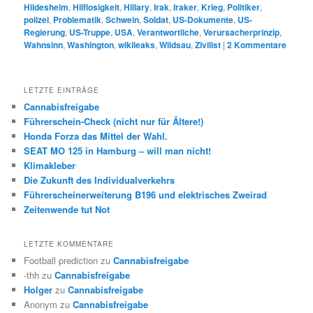
Hildesheim
,
Hilflosigkeit
,
Hillary
,
Irak
,
Iraker
,
Krieg
,
Politiker
,
polizei
,
Problematik
,
Schwein
,
Soldat
,
US-Dokumente
,
US-
Regierung
,
US-Truppe
,
USA
,
Verantwortliche
,
Verursacherprinzip
,
Wahnsinn
,
Washington
,
wikileaks
,
Wildsau
,
Zivilist
|
2
Kommentare
LETZTE EINTRÄGE
Cannabisfreigabe
Führerschein-Check (nicht nur für Ältere!)
Honda Forza das Mittel der Wahl.
SEAT MO 125 in Hamburg – will man nicht!
Klimakleber
Die Zukunft des Individualverkehrs
Führerscheinerweiterung B196 und elektrisches Zweirad
Zeitenwende tut Not
LETZTE KOMMENTARE
Football prediction
zu
Cannabisfreigabe
-thh
zu
Cannabisfreigabe
Holger
zu
Cannabisfreigabe
Anonym
zu
Cannabisfreigabe