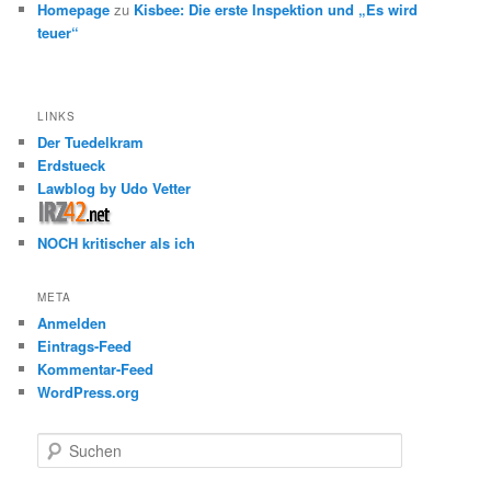
Homepage
zu
Kisbee: Die erste Inspektion und „Es wird
teuer“
LINKS
Der Tuedelkram
Erdstueck
Lawblog by Udo Vetter
NOCH kritischer als ich
META
Anmelden
Eintrags-Feed
Kommentar-Feed
WordPress.org
S
u
c