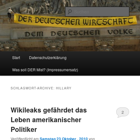
Politik, Wirtschaft, Soziales und Gesellschaft
Such
Reizzentrum
Hauptmenü
Start
Datenschutzerklärung
Zum
Zum
Was soll DER Mist? (Impressumersatz)
Inhalt
sekundären
wechseln
Inhalt
SCHLAGWORT-ARCHIVE:
HILLARY
wechseln
Wikileaks gefährdet das
2
Leben amerikanischer
Politiker
Veröffentlicht am
Samstag 23 Oktober , 2010
von