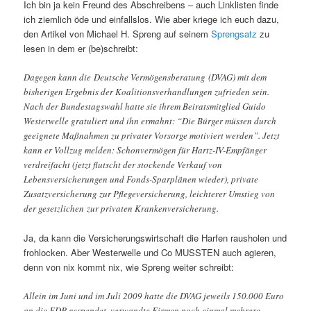
Ich bin ja kein Freund des Abschreibens – auch Linklisten finde
ich ziemlich öde und einfallslos. Wie aber kriege ich euch dazu,
den Artikel von Michael H. Spreng auf seinem
Sprengsatz
zu
lesen in dem er (be)schreibt:
Dagegen kann die Deutsche Vermögensberatung (DVAG) mit dem
bisherigen Ergebnis der Koalitionsverhandlungen zufrieden sein.
Nach der Bundestagswahl hatte sie ihrem Beiratsmitglied Guido
Westerwelle gratuliert und ihn ermahnt: “Die Bürger müssen durch
geeignete Maßnahmen zu privater Vorsorge motiviert werden”. Jetzt
kann er Vollzug melden: Schonvermögen für Hartz-IV-Empfänger
verdreifacht (jetzt flutscht der stockende Verkauf von
Lebensversicherungen und Fonds-Sparplänen wieder), private
Zusatzversicherung zur Pflegeversicherung, leichterer Umstieg von
der gesetzlichen zur privaten Krankenversicherung.
Ja, da kann die Versicherungswirtschaft die Harfen rausholen und
frohlocken. Aber Westerwelle und Co MUSSTEN auch agieren,
denn von nix kommt nix, wie Spreng weiter schreibt:
Allein im Juni und im Juli 2009 hatte die DVAG jeweils 150.000 Euro
an die FDP gespendet, verwandte Firmen noch einmal mehrere