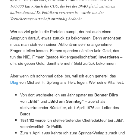
100.000 Euro. Auch die CDU, die bei der DVAG gleich mit einem
halben dutzend Ex-Politikern vertreten ist, wurde von der
Versicherungswirtschaft anständig bedacht.
Wer so viel geld in die Parteien pumpt, der hat auch einen
Anspruch darauf, etwas zurück zu bekommen. Denn ansonsten
muss man sich von seinen Aktionären sehr unangenehme
Fragen stellen lassen. Firmen spenden nämlich kein Geld, das
tun die NIE. Firmen (gerade Aktiengesellschaften)
investieren
–
d.h. sie geben Geld, damit sie mehr Geld zurück bekommen.
Aber wenn ich schonmal dabei bin, will ich euch generell das
Blog
von Michael H. Spreng ans Herz legen. Wer seine Vita liest:
Von dort wechselte ich ein Jahr später ins
Bonner Büro
von
„Bild“
und
„Bild am Sonntag“
– zuerst als
stellvertretender Büroleiter, ab 1.April 1976 als Leiter des
Büros.
1981/82 wurde ich stellvertretender Chefredakteur bei „Bild“,
verantwortlich für Politik
Zum 1.April 1989 kehrte ich zum Springer-Verlag zurück und