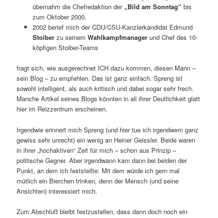
übernahm die Chefredaktion der
„Bild am
Sonntag“
bis
zum Oktober 2000.
2002 berief mich der CDU/CSU-Kanzlerkandidat Edmund
Stoiber
zu seinem
Wahlkampfmanager
und Chef des 10-
köpfigen Stoiber-Teams
fragt sich, wie ausgerechnet ICH dazu kommen, diesen Mann –
sein Blog – zu empfehlen. Das ist ganz einfach. Spreng ist
sowohl intelligent, als auch kritisch und dabei sogar sehr frech.
Manche Artikel seines Blogs könnten in all ihrer Deutlichkeit glatt
hier im Reizzentrum erscheinen.
Irgendwie erinnert mich Spreng (und hier tue ich irgendwem ganz
gewiss sehr unrecht) ein wenig an Heiner Geissler. Beide waren
in ihrer „hochaktiven“ Zeit für mich – schon aus Prinzip –
politische Gegner. Aber irgendwann kam dann bei beiden der
Punkt, an dem ich feststellte: Mit dem würde ich gern mal
mütlich ein Bierchen trinken, denn der Mensch (und seine
Ansichten) interessiert mich.
Zum Abschluß bleibt festzustellen, dass dann doch noch ein