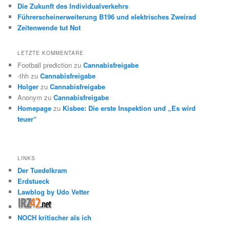
Die Zukunft des Individualverkehrs
Führerscheinerweiterung B196 und elektrisches Zweirad
Zeitenwende tut Not
LETZTE KOMMENTARE
Football prediction
zu
Cannabisfreigabe
-thh
zu
Cannabisfreigabe
Holger
zu
Cannabisfreigabe
Anonym
zu
Cannabisfreigabe
Homepage
zu
Kisbee: Die erste Inspektion und „Es wird
teuer“
LINKS
Der Tuedelkram
Erdstueck
Lawblog by Udo Vetter
NOCH kritischer als ich