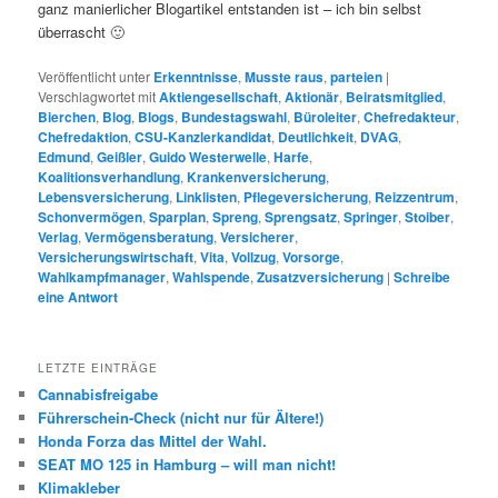
ganz manierlicher Blogartikel entstanden ist – ich bin selbst
überrascht 🙂
Veröffentlicht unter
Erkenntnisse
,
Musste raus
,
parteien
|
Verschlagwortet mit
Aktiengesellschaft
,
Aktionär
,
Beiratsmitglied
,
Bierchen
,
Blog
,
Blogs
,
Bundestagswahl
,
Büroleiter
,
Chefredakteur
,
Chefredaktion
,
CSU-Kanzlerkandidat
,
Deutlichkeit
,
DVAG
,
Edmund
,
Geißler
,
Guido Westerwelle
,
Harfe
,
Koalitionsverhandlung
,
Krankenversicherung
,
Lebensversicherung
,
Linklisten
,
Pflegeversicherung
,
Reizzentrum
,
Schonvermögen
,
Sparplan
,
Spreng
,
Sprengsatz
,
Springer
,
Stoiber
,
Verlag
,
Vermögensberatung
,
Versicherer
,
Versicherungswirtschaft
,
Vita
,
Vollzug
,
Vorsorge
,
Wahlkampfmanager
,
Wahlspende
,
Zusatzversicherung
|
Schreibe
eine Antwort
LETZTE EINTRÄGE
Cannabisfreigabe
Führerschein-Check (nicht nur für Ältere!)
Honda Forza das Mittel der Wahl.
SEAT MO 125 in Hamburg – will man nicht!
Klimakleber