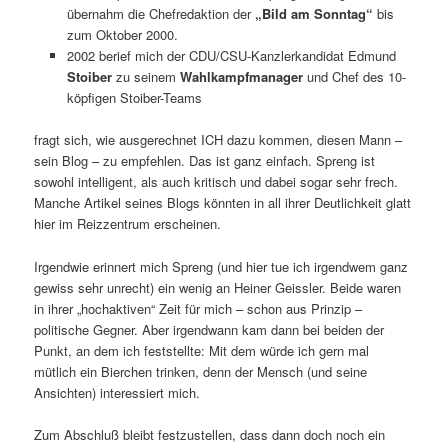
übernahm die Chefredaktion der
„Bild am
Sonntag“
bis
zum Oktober 2000.
2002 berief mich der CDU/CSU-Kanzlerkandidat Edmund
Stoiber
zu seinem
Wahlkampfmanager
und Chef des 10-
köpfigen Stoiber-Teams
fragt sich, wie ausgerechnet ICH dazu kommen, diesen Mann –
sein Blog – zu empfehlen. Das ist ganz einfach. Spreng ist
sowohl intelligent, als auch kritisch und dabei sogar sehr frech.
Manche Artikel seines Blogs könnten in all ihrer Deutlichkeit glatt
hier im Reizzentrum erscheinen.
Irgendwie erinnert mich Spreng (und hier tue ich irgendwem ganz
gewiss sehr unrecht) ein wenig an Heiner Geissler. Beide waren
in ihrer „hochaktiven“ Zeit für mich – schon aus Prinzip –
politische Gegner. Aber irgendwann kam dann bei beiden der
Punkt, an dem ich feststellte: Mit dem würde ich gern mal
mütlich ein Bierchen trinken, denn der Mensch (und seine
Ansichten) interessiert mich.
Zum Abschluß bleibt festzustellen, dass dann doch noch ein