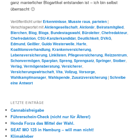
ganz manierlicher Blogartikel entstanden ist – ich bin selbst
überrascht 🙂
Veröffentlicht unter
Erkenntnisse
,
Musste raus
,
parteien
|
Verschlagwortet mit
Aktiengesellschaft
,
Aktionär
,
Beiratsmitglied
,
Bierchen
,
Blog
,
Blogs
,
Bundestagswahl
,
Büroleiter
,
Chefredakteur
,
Chefredaktion
,
CSU-Kanzlerkandidat
,
Deutlichkeit
,
DVAG
,
Edmund
,
Geißler
,
Guido Westerwelle
,
Harfe
,
Koalitionsverhandlung
,
Krankenversicherung
,
Lebensversicherung
,
Linklisten
,
Pflegeversicherung
,
Reizzentrum
,
Schonvermögen
,
Sparplan
,
Spreng
,
Sprengsatz
,
Springer
,
Stoiber
,
Verlag
,
Vermögensberatung
,
Versicherer
,
Versicherungswirtschaft
,
Vita
,
Vollzug
,
Vorsorge
,
Wahlkampfmanager
,
Wahlspende
,
Zusatzversicherung
|
Schreibe
eine Antwort
LETZTE EINTRÄGE
Cannabisfreigabe
Führerschein-Check (nicht nur für Ältere!)
Honda Forza das Mittel der Wahl.
SEAT MO 125 in Hamburg – will man nicht!
Klimakleber