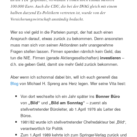
100.000 Euro. Auch die CDU, die bei der DVAG gleich mit einem
halben dutzend Ex-Politikern vertreten ist, wurde von der
Versicherungswirtschaft anständig bedacht.
Wer so viel geld in die Parteien pumpt, der hat auch einen
Anspruch darauf, etwas zurück zu bekommen. Denn ansonsten
muss man sich von seinen Aktionären sehr unangenehme
Fragen stellen lassen. Firmen spenden nämlich kein Geld, das
tun die NIE. Firmen (gerade Aktiengesellschaften)
investieren
–
d.h. sie geben Geld, damit sie mehr Geld zurück bekommen.
Aber wenn ich schonmal dabei bin, will ich euch generell das
Blog
von Michael H. Spreng ans Herz legen. Wer seine Vita liest:
Von dort wechselte ich ein Jahr später ins
Bonner Büro
von
„Bild“
und
„Bild am Sonntag“
– zuerst als
stellvertretender Büroleiter, ab 1.April 1976 als Leiter des
Büros.
1981/82 wurde ich stellvertretender Chefredakteur bei „Bild“,
verantwortlich für Politik
Zum 1.April 1989 kehrte ich zum Springer-Verlag zurück und