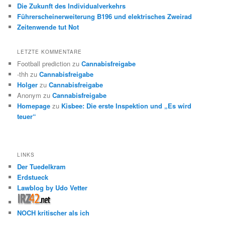
Die Zukunft des Individualverkehrs
Führerscheinerweiterung B196 und elektrisches Zweirad
Zeitenwende tut Not
LETZTE KOMMENTARE
Football prediction
zu
Cannabisfreigabe
-thh
zu
Cannabisfreigabe
Holger
zu
Cannabisfreigabe
Anonym
zu
Cannabisfreigabe
Homepage
zu
Kisbee: Die erste Inspektion und „Es wird
teuer“
LINKS
Der Tuedelkram
Erdstueck
Lawblog by Udo Vetter
NOCH kritischer als ich