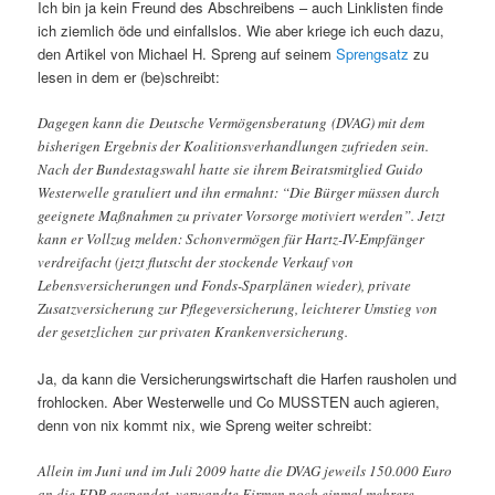
Ich bin ja kein Freund des Abschreibens – auch Linklisten finde
ich ziemlich öde und einfallslos. Wie aber kriege ich euch dazu,
den Artikel von Michael H. Spreng auf seinem
Sprengsatz
zu
lesen in dem er (be)schreibt:
Dagegen kann die Deutsche Vermögensberatung (DVAG) mit dem
bisherigen Ergebnis der Koalitionsverhandlungen zufrieden sein.
Nach der Bundestagswahl hatte sie ihrem Beiratsmitglied Guido
Westerwelle gratuliert und ihn ermahnt: “Die Bürger müssen durch
geeignete Maßnahmen zu privater Vorsorge motiviert werden”. Jetzt
kann er Vollzug melden: Schonvermögen für Hartz-IV-Empfänger
verdreifacht (jetzt flutscht der stockende Verkauf von
Lebensversicherungen und Fonds-Sparplänen wieder), private
Zusatzversicherung zur Pflegeversicherung, leichterer Umstieg von
der gesetzlichen zur privaten Krankenversicherung.
Ja, da kann die Versicherungswirtschaft die Harfen rausholen und
frohlocken. Aber Westerwelle und Co MUSSTEN auch agieren,
denn von nix kommt nix, wie Spreng weiter schreibt:
Allein im Juni und im Juli 2009 hatte die DVAG jeweils 150.000 Euro
an die FDP gespendet, verwandte Firmen noch einmal mehrere